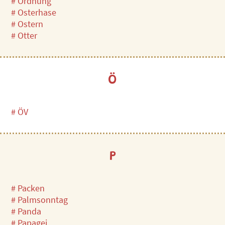
# Ordnung
# Osterhase
# Ostern
# Otter
Ö
# ÖV
P
# Packen
# Palmsonntag
# Panda
# Papagei