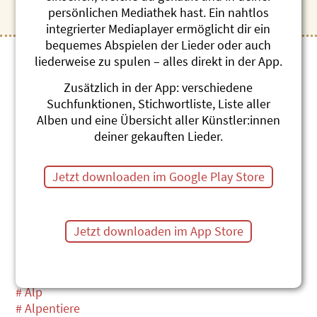
# 1. August
persönlichen Mediathek hast. Ein nahtlos
integrierter Mediaplayer ermöglicht dir ein
bequemes Abspielen der Lieder oder auch
liederweise zu spulen – alles direkt in der App.
A
Zusätzlich in der App: verschiedene
Suchfunktionen, Stichwortliste, Liste aller
# Abend
Alben und eine Übersicht aller Künstler:innen
# Abendmahl
deiner gekauften Lieder.
# Abenteuer
# Abfall
Jetzt downloaden im Google Play Store
# Abschied
# Adler
# Advent
# Affe
Jetzt downloaden im App Store
# Afrika
# Albanien
# Allergie
# Alp
# Alpentiere