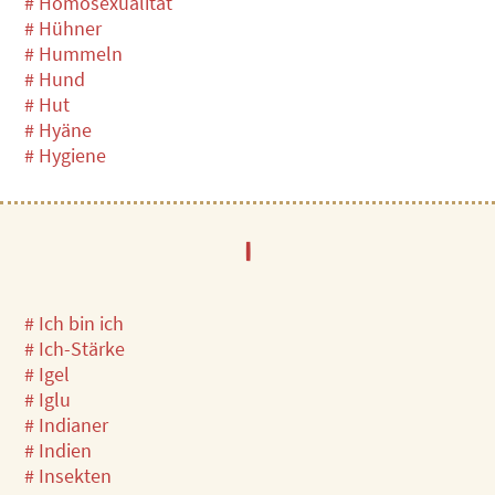
# Homosexualität
# Hühner
# Hummeln
# Hund
# Hut
# Hyäne
# Hygiene
I
# Ich bin ich
# Ich-Stärke
# Igel
# Iglu
# Indianer
# Indien
# Insekten