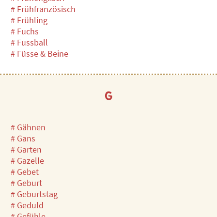
# Frühfranzösisch
# Frühling
# Fuchs
# Fussball
# Füsse & Beine
G
# Gähnen
# Gans
# Garten
# Gazelle
# Gebet
# Geburt
# Geburtstag
# Geduld
# Gefühle