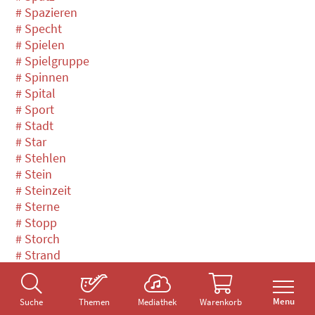
# Spazieren
# Specht
# Spielen
# Spielgruppe
# Spinnen
# Spital
# Sport
# Stadt
# Star
# Stehlen
# Stein
# Steinzeit
# Sterne
# Stopp
# Storch
# Strand
# Streich
# Streit
Menu
# Stricken
Suche
Themen
Mediathek
Warenkorb