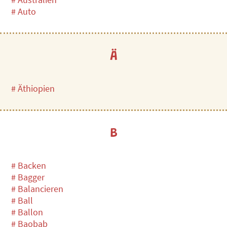
# Auto
Ä
# Äthiopien
B
# Backen
# Bagger
# Balancieren
# Ball
# Ballon
# Baobab