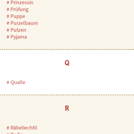
# Prinzessin
# Prüfung
# Puppe
# Purzelbaum
# Putzen
# Pyjama
Q
# Qualle
R
# Räbeliechtli