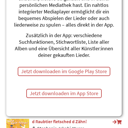
persönlichen Mediathek hast. Ein nahtlos
Löwe
integrierter Mediaplayer ermöglicht dir ein
Roland Zoss
Xenegugeli, Tierlieder ABC
bequemes Abspielen der Lieder oder auch
#Löwe
#Raubtiere
#Ausruhen
liederweise zu spulen – alles direkt in der App.
Leon (Spanisch)
Zusätzlich in der App: verschiedene
Roland Zoss
Suchfunktionen, Stichwortliste, Liste aller
Xenegugeli-ABC Español
Alben und eine Übersicht aller Künstler:innen
#Löwe
#Raubtiere
deiner gekauften Lieder.
Jaguar (Englisch)
Roland Zoss
Jetzt downloaden im Google Play Store
Xenegugeli-ABC English
#Englisch
#Raubtiere
Tiger (Englisch)
Jetzt downloaden im App Store
Roland Zoss
Xenegugeli-ABC English
#Englisch
#Tiger
#Raubtiere
d Raubtier fletsched d Zähn!