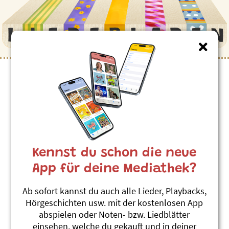
Kinderlieder zum Thema
”Raubtiere”
Lion (Französisch)
Roland Zoss
Kennst du schon die neue
Xenegugeli-ABC Français
#Löwe
#Raubtiere
App für deine Mediathek?
Jaguar
Ab sofort kannst du auch alle Lieder, Playbacks,
Roland Zoss
Hörgeschichten usw. mit der kostenlosen App
Xenegugeli, Tierlieder ABC
abspielen oder Noten- bzw. Liedblätter
#Raubtiere
#Urwald
einsehen, welche du gekauft und in deiner