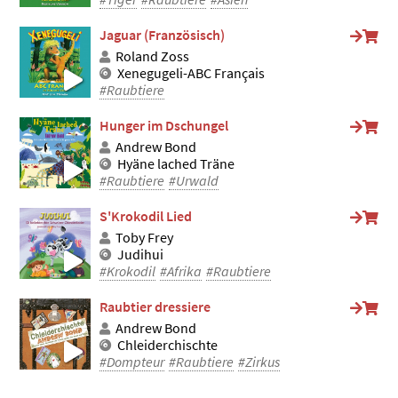
Jaguar (Französisch)
Roland Zoss
Xenegugeli-ABC Français
#Raubtiere
Hunger im Dschungel
Andrew Bond
Hyäne lached Träne
#Raubtiere
#Urwald
S'Krokodil Lied
Toby Frey
Judihui
#Krokodil
#Afrika
#Raubtiere
Raubtier dressiere
Andrew Bond
Chleiderchischte
#Dompteur
#Raubtiere
#Zirkus