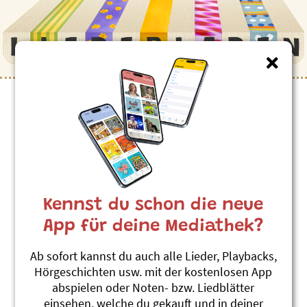
Kinderlieder zum Thema
”Soldaten”
Sackmässer
Roland Zoss
Kennst du schon die neue
Sing-Ding
#Fussball
#Taschenmesser
#Soldaten
App für deine Mediathek?
Oise grossi General
Ab sofort kannst du auch alle Lieder, Playbacks,
Andrew Bond
Hörgeschichten usw. mit der kostenlosen App
Chleiderchischte
abspielen oder Noten- bzw. Liedblätter
#Soldaten
einsehen, welche du gekauft und in deiner