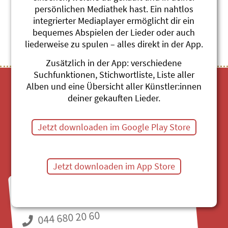
persönlichen Mediathek hast. Ein nahtlos
Themenübersicht
Stichwörter A-Z
integrierter Mediaplayer ermöglicht dir ein
bequemes Abspielen der Lieder oder auch
liederweise zu spulen – alles direkt in der App.
Zusätzlich in der App: verschiedene
Suchfunktionen, Stichwortliste, Liste aller
Alben und eine Übersicht aller Künstler:innen
deiner gekauften Lieder.
Jetzt downloaden im Google Play Store
Mediathek
Jetzt downloaden im App Store
Fragen zu Bestellungen?
Mo bis Fr, 8:30 bis 11:30 Uhr
044 680 20 60