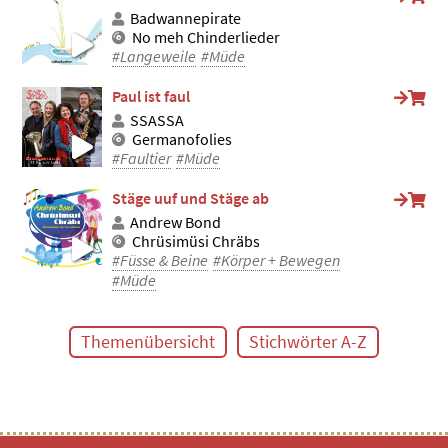
Badwannepirate
No meh Chinderlieder
#Langeweile
#Müde
Paul ist faul
SSASSA
Germanofolies
#Faultier
#Müde
Stäge uuf und Stäge ab
Andrew Bond
Chrüsimüsi Chräbs
#Füsse & Beine
#Körper + Bewegen
#Müde
Themenübersicht
Stichwörter A-Z