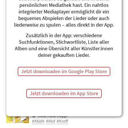
persönlichen Mediathek hast. Ein nahtlos
Augering
integrierter Mediaplayer ermöglicht dir ein
d Schlieremer Chind
bequemes Abspielen der Lieder oder auch
Sunne, Mond & Stärne
liederweise zu spulen – alles direkt in der App.
#Müde
Zusätzlich in der App: verschiedene
s'Nilpferd
Suchfunktionen, Stichwortliste, Liste aller
d Schlieremer Chind
Alben und eine Übersicht aller Künstler:innen
Die schönschte Liedli, Best-of 1958-
deiner gekauften Lieder.
1995
#Nilpferd, Hippo
#Müde
Jetzt downloaden im Google Play Store
De «Luft isch duss»-Tango
Stephanie Jakobi-Murer
sing sam sum!
#Müde
Jetzt downloaden im App Store
De Dureheber-Blues
Stephanie Jakobi-Murer
hula hula hopp!
#Müde
#Mut
#Kraft