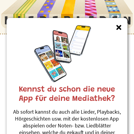
Kinderlieder zum Thema
”Müde”
Mümele
Christian Schenker und Grüüveli
Kennst du schon die neue
Tüüfeli
Rocke wie die wilde Socke
App für deine Mediathek?
#Ausruhen
#Aufstehen
#Müde
Ab sofort kannst du auch alle Lieder, Playbacks,
De Fuulpelz Baldrian
Hörgeschichten usw. mit der kostenlosen App
Billy & Benno
abspielen oder Noten- bzw. Liedblätter
Wendelland mir chömed!
einsehen, welche du gekauft und in deiner
#Faultier
#Müde