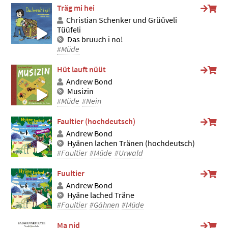
Träg mi hei
Christian Schenker und Grüüveli
Tüüfeli
Das bruuch i no!
#Müde
Hüt lauft nüüt
Andrew Bond
Musizin
#Müde
#Nein
Faultier (hochdeutsch)
Andrew Bond
Hyänen lachen Tränen (hochdeutsch)
#Faultier
#Müde
#Urwald
Fuultier
Andrew Bond
Hyäne lached Träne
#Faultier
#Gähnen
#Müde
Ma nid