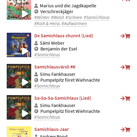
Marius und die Jagdkapelle
Verschreckjäger
#Winter
#Wald
#Schnee
#Samichlaus
#Kalt & Heiss
#Aufwärmen
De Samichlaus chunnt (Lied)
Sämi Weber
Benjamin der Esel
#Samichlaus
Samichlausvärsli #6
Simu Fankhauser
Pumpelpitz fiiret Wiehnachte
#Samichlaus
Sa-Sa-Sa-Samichlaus (Lied)
Simu Fankhauser
Pumpelpitz fiiret Wiehnachte
#Samichlaus
Samichlaus-Jaar
Andrew Bond