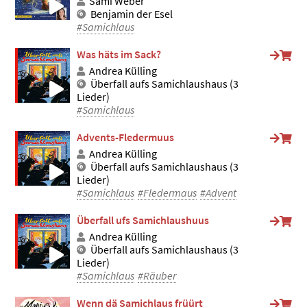
Sämi Weber
Benjamin der Esel
#Samichlaus
Was häts im Sack?
Andrea Külling
Überfall aufs Samichlaushaus (3
Lieder)
#Samichlaus
Advents-Fledermuus
Andrea Külling
Überfall aufs Samichlaushaus (3
Lieder)
#Samichlaus
#Fledermaus
#Advent
Überfall ufs Samichlaushuus
Andrea Külling
Überfall aufs Samichlaushaus (3
Lieder)
#Samichlaus
#Räuber
Wenn dä Samichlaus früürt