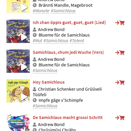
Brännti Mandle, Magebroot
#Monate
#Samichlaus
Ich chan öppis guet, guet, guet (Lied)
Andrew Bond
Blueme für de Samichlaus
#Mut
#Samichlaus
#Talent
Samichlaus, chum jedi Wuche (Vers)
Andrew Bond
Blueme für de Samichlaus
#Samichlaus
Hey Samichlous
Christian Schenker und Grüüveli
Tüüfeli
Impfe gäge s'Schimpfe
#Samichlaus
De Samichlaus macht grossi Schritt
Andrew Bond
Chrüsimüsi Chräbs