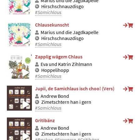
Marius und die Jagdkapelle
Hirschschnauzdisgo
#Samichlaus
Chlausekunscht
Marius und die Jagdkapelle
Hirschschnauzdisgo
#Samichlaus
Zapplig wägem Chlaus
Eva und Katrin Zihlmann
Hoppelihopp
#Samichlaus
Jupii, de Samichlaus isch choo! (Vers)
Andrew Bond
Zimetschtern han i gern
#Samichlaus
Gritibänz
Andrew Bond
Zimetschtern han i gern
#Backen
#Esswaren
#Gritibänz