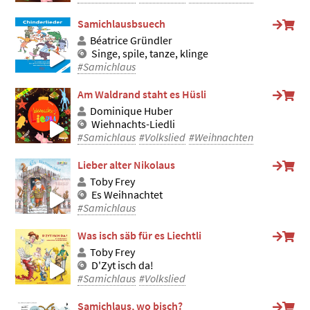
Samichlausbsuech
Béatrice Gründler
Singe, spile, tanze, klinge
#Samichlaus
Am Waldrand staht es Hüsli
Dominique Huber
Wiehnachts-Liedli
#Samichlaus
#Volkslied
#Weihnachten
Lieber alter Nikolaus
Toby Frey
Es Weihnachtet
#Samichlaus
Was isch säb für es Liechtli
Toby Frey
D'Zyt isch da!
#Samichlaus
#Volkslied
Samichlaus, wo bisch?