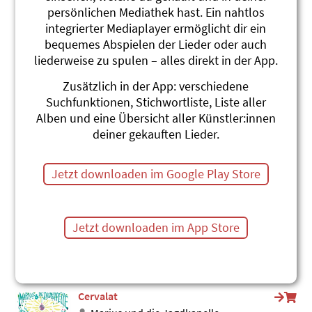
persönlichen Mediathek hast. Ein nahtlos
Das ist Nikolaus
integrierter Mediaplayer ermöglicht dir ein
Toby Frey
Es Wienachtet (Ausgabe Schweiz)
bequemes Abspielen der Lieder oder auch
#Samichlaus
liederweise zu spulen – alles direkt in der App.
Lieber alter Nikolaus
Zusätzlich in der App: verschiedene
Toby Frey
Suchfunktionen, Stichwortliste, Liste aller
Es Wienachtet (Ausgabe Schweiz)
Alben und eine Übersicht aller Künstler:innen
#Weihnachten
#Samichlaus
deiner gekauften Lieder.
Sami-Samichlaus
Stephanie Jakobi-Murer
Jetzt downloaden im Google Play Store
fli fla flo!
#Samichlaus
Oh Wiehnachtszyt
Jetzt downloaden im App Store
Adonia
Fidimaas Weihnachtshits 2
#Samichlaus
#Advent
Cervalat