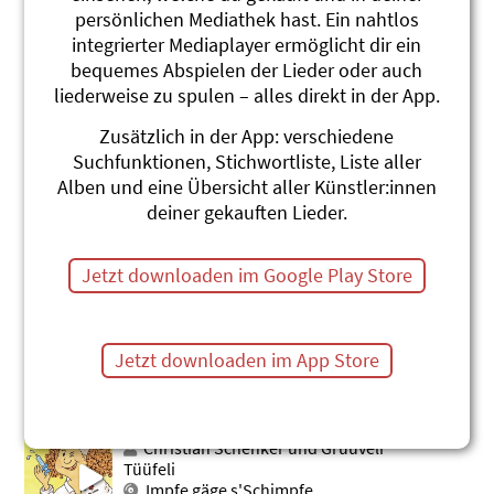
persönlichen Mediathek hast. Ein nahtlos
Fünf nassi Spechte
integrierter Mediaplayer ermöglicht dir ein
Marius und die Jagdkapelle
bequemes Abspielen der Lieder oder auch
Wildsaujagd
liederweise zu spulen – alles direkt in der App.
#Regen
#Vögel
#Wetter
#Fingervers
#Specht
Zusätzlich in der App: verschiedene
Suchfunktionen, Stichwortliste, Liste aller
Dä (Fingervers)
Alben und eine Übersicht aller Künstler:innen
Christian Schenker und Grüüveli
deiner gekauften Lieder.
Tüüfeli
Unschuldslämmli
#Fingervers
Jetzt downloaden im Google Play Store
Tuumefrau und Tuumemaa
Gerda Bächli
Händ und Füess
Jetzt downloaden im App Store
#Wind
#Fingervers
Polizeichef Zack
Christian Schenker und Grüüveli
Tüüfeli
Impfe gäge s'Schimpfe