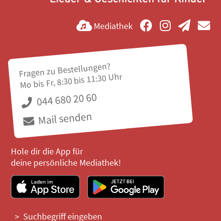
Mediathek
Fragen zu Bestellungen?
Mo bis Fr, 8:30 bis 11:30 Uhr
044 680 20 60
Mail senden
Hole dir die App für
deine persönliche Mediathek!
Suchbegriff eingeben