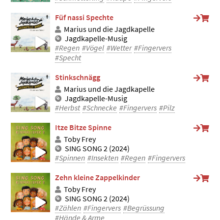
Füf nassi Spechte
Marius und die Jagdkapelle
Jagdkapelle-Musig
#Regen
#Vögel
#Wetter
#Fingervers
#Specht
Stinkschnägg
Marius und die Jagdkapelle
Jagdkapelle-Musig
#Herbst
#Schnecke
#Fingervers
#Pilz
Itze Bitze Spinne
Toby Frey
SING SONG 2 (2024)
#Spinnen
#Insekten
#Regen
#Fingervers
Zehn kleine Zappelkinder
Toby Frey
SING SONG 2 (2024)
#Zählen
#Fingervers
#Begrüssung
#Hände & Arme