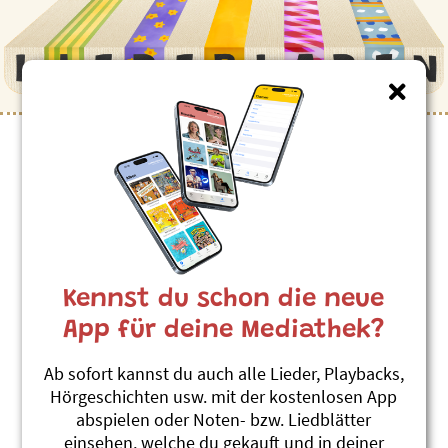
Kinderlieder zum Thema
”Fingervers”
Trudi Socke
Roland Zoss
Kennst du schon die neue
Sing-Ding
#Fingervers
#Kleider
#Stricken
App für deine Mediathek?
#Grosseltern
Ab sofort kannst du auch alle Lieder, Playbacks,
Stinkschnägg
Hörgeschichten usw. mit der kostenlosen App
Marius und die Jagdkapelle
abspielen oder Noten- bzw. Liedblätter
Verschreckjäger
einsehen, welche du gekauft und in deiner
#Fingervers
#Herbst
#Pilz
#Schnecke