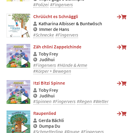
#Polizei
#Fingervers
Chrüücht es Schnäggli
Katharina Albisser & Buntwösch
Immer de Hans
#Schnecke
#Fingervers
Zäh chlini Zappelchinde
Toby Frey
Judihui
#Fingervers
#Hände & Arme
#Körper + Bewegen
Itzi Bitzi Spinne
Toby Frey
Judihui
#Spinnen
#Fingervers
#Regen
#Wetter
Raupenlied
Gerda Bächli
Dumpa Du
#Schmetterling
#Raupe
#Fingervers