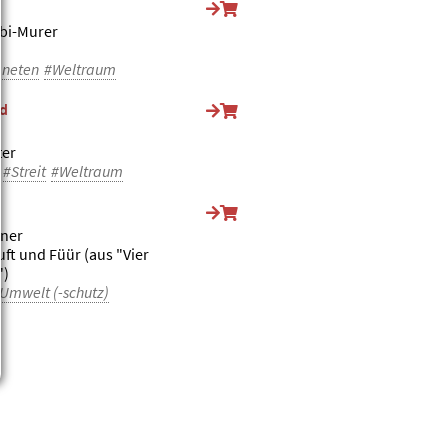
bi-Murer
aneten
#Weltraum
gd
ter
#Streit
#Weltraum
fner
uft und Füür (aus "Vier
")
Umwelt (-schutz)