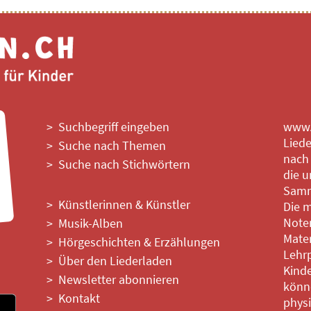
Suchbegriff eingeben
www.l
Liede
Suche nach Themen
nach
Suche nach Stichwörtern
die u
Samm
Künstlerinnen & Künstler
Die m
Noten
Musik-Alben
Mater
Hörgeschichten & Erzählungen
Lehrp
Über den Liederladen
Kinde
Newsletter abonnieren
könne
Kontakt
phys