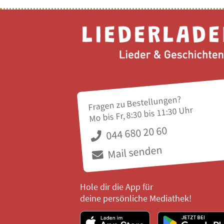
Fragen zu Bestellungen?
Mo bis Fr, 8:30 bis 11:30 Uhr
044 680 20 60
Mail senden
Hole dir die App für
deine persönliche Mediathek!