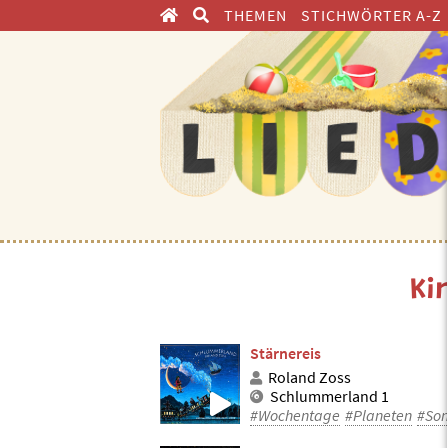
THEMEN
STICHWÖRTER A-Z
ENTDECKEN
Ki
Stärnereis
Roland Zoss
Schlummerland 1
#Wochentage
#Planeten
#So