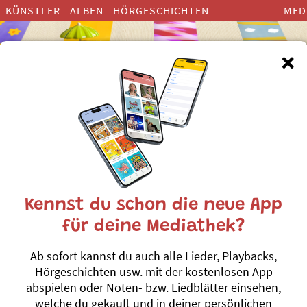
KÜNSTLER
ALBEN
HÖRGESCHICHTEN
MED
nderlieder zum Thema ”Planet
Kennst du schon die neue App
für deine Mediathek?
Die Nacht ghöört 
Ab sofort kannst du auch alle Lieder, Playbacks,
Andrew Bond
Hörgeschichten usw. mit der kostenlosen App
Schternefeisch
nne
#Streit
#Sonne
#M
abspielen oder Noten- bzw. Liedblätter einsehen,
welche du gekauft und in deiner persönlichen