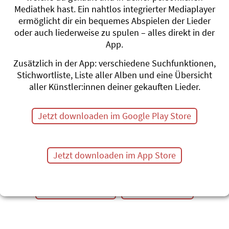
Sunne und Erde
Mediathek hast. Ein nahtlos integrierter Mediaplayer
Stephanie Jako
ermöglicht dir ein bequemes Abspielen der Lieder
e - Auf dem Mond
waduwada!
oder auch liederweise zu spulen – alles direkt in der
#Sonne
#Erde
#Pl
App.
Schternbilder-Ja
Zusätzlich in der App: verschiedene Suchfunktionen,
üveli Tüüfeli
Andrew Bond
Stichwortliste, Liste aller Alben und eine Übersicht
Schternefeisch
aller Künstler:innen deiner gekauften Lieder.
#Planeten
#Sterne
Erdeblues
Jetzt downloaden im Google Play Store
Christina Schaf
Erde, Wasser, L
Mundart-Musicals
#Planeten
#Erde
#
Jetzt downloaden im App Store
#Vier Elemente
Themenübersicht
Stichwörter A-Z