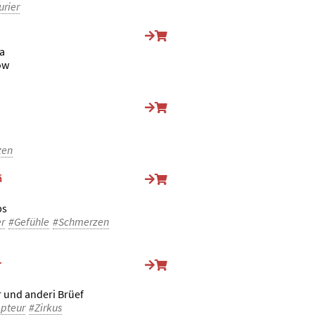
urier
a
ow
zen
ä
ps
er
#Gefühle
#Schmerzen
r
 und anderi Brüef
pteur
#Zirkus