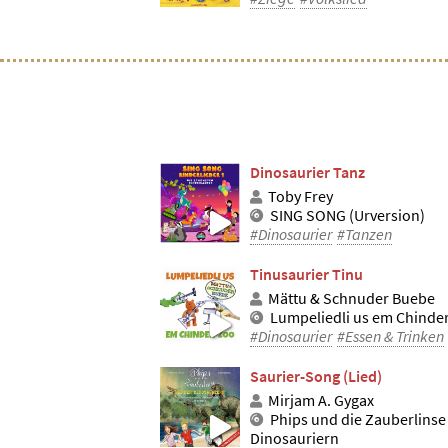
Dinosaurier Tanz
Toby Frey
SING SONG (Urversion)
#Dinosaurier
#Tanzen
Tinusaurier Tinu
Mättu & Schnuder Buebe
Lumpeliedli us em Chinde
#Dinosaurier
#Essen & Trinken
Saurier-Song (Lied)
Mirjam A. Gygax
Phips und die Zauberlinse
Dinosauriern