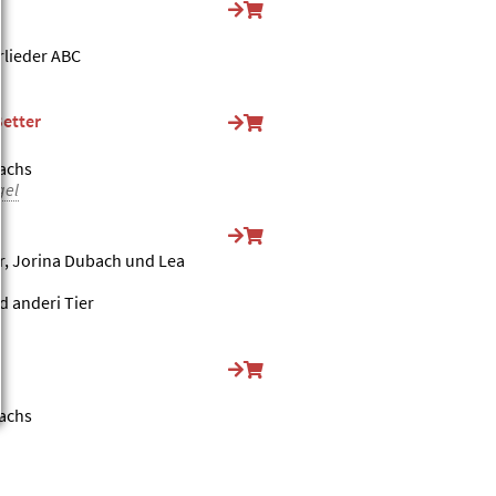
rlieder ABC
Better
achs
gel
r, Jorina Dubach und Lea
d anderi Tier
achs