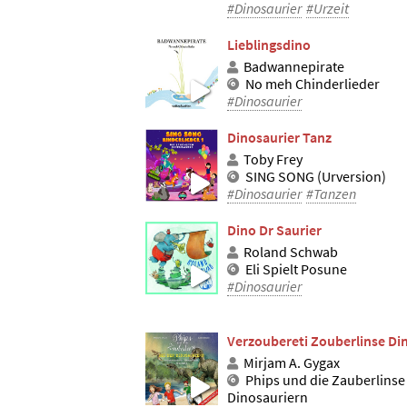
#Dinosaurier
#Urzeit
Lieblingsdino
Badwannepirate
No meh Chinderlieder
#Dinosaurier
Dinosaurier Tanz
Toby Frey
SING SONG (Urversion)
#Dinosaurier
#Tanzen
Dino Dr Saurier
Roland Schwab
Eli Spielt Posune
#Dinosaurier
Verzoubereti Zouberlinse Din
Mirjam A. Gygax
Phips und die Zauberlinse
Dinosauriern