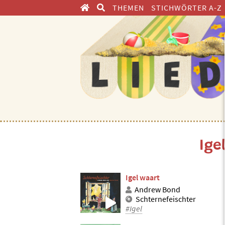
THEMEN
STICHWÖRTER A-Z
ENTDECKEN
Ige
Igel waart
Andrew Bond
Schternefeischter
#Igel