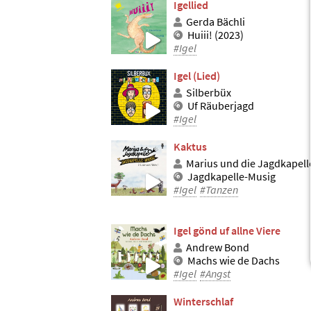
Igellied
Gerda Bächli
Huiii! (2023)
#Igel
Igel (Lied)
Silberbüx
Uf Räuberjagd
#Igel
Kaktus
Marius und die Jagdkapell
Jagdkapelle-Musig
#Igel
#Tanzen
Igel gönd uf allne Viere
Andrew Bond
Machs wie de Dachs
#Igel
#Angst
Winterschlaf