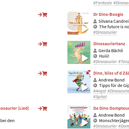
#Fantasie
#Dinosa
Dr Dino-Boogie
Silvana Candrei
The future is n
#Dinosaurier
Dinosauriertanz
Gerda Bächli
Huiii!
#Dinosaurier
#Tan
Dino, biiss uf d Zä
Andrew Bond
Tipps für de Gi
#Angst
#Dinosauri
#Spital
osaurier (Lied)
De Dino Dompteu
Andrew Bond
 bei den
Monschterjäger
#Dinosaurier
#Dom