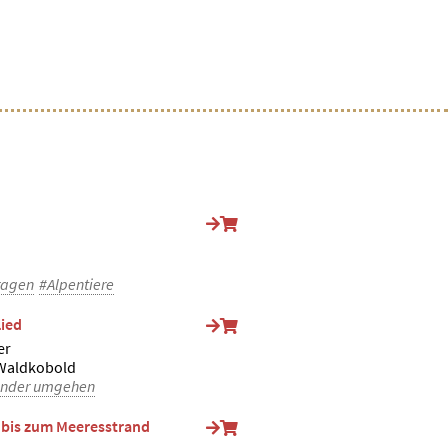
ragen
#Alpentiere
lied
er
 Waldkobold
ander umgehen
 bis zum Meeresstrand