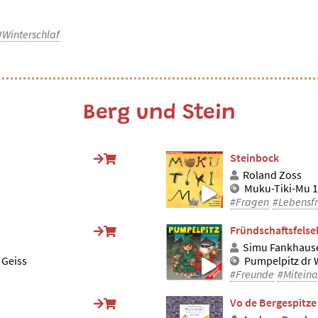
#Winterschlaf
Berg und Stein
Steinbock
Roland Zoss
Muku-Tiki-Mu 1
#Fragen
#Lebensf
Fründschaftsfelse
Simu Fankhaus
 Geiss
Pumpelpitz dr
#Freunde
#Mitein
Vo de Bergespitze