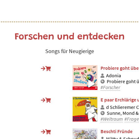
Forschen und entdecken
Songs für Neugierige
Probiere goht übe
Adonia
i
Probiere goht ü
#Forscher
E paar Erchlärige 
d Schlieremer 
Sunne, Mond &
#Weltraum
#Frag
Beschti Fründe
Mättu & Schnu