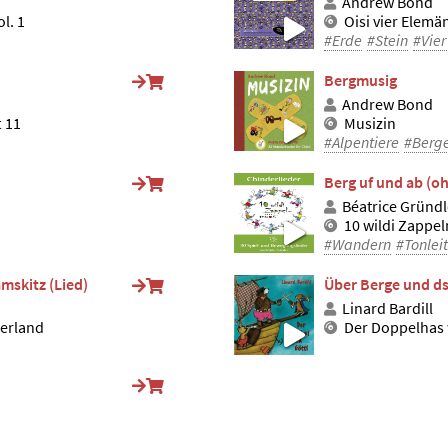
Andrew Bond
l. 1
Oisi vier Elemän
#Erde
#Stein
#Vier
Bergmusig
Andrew Bond
t 11
Musizin
#Alpentiere
#Berg
Berg uf und ab (o
Béatrice Gründl
10 wildi Zappe
#Wandern
#Tonleit
mskitz (Lied)
Über Berge und ds
Linard Bardill
erland
Der Doppelhas 