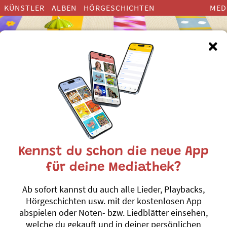
KÜNSTLER
ALBEN
HÖRGESCHICHTEN
MED
l - pro natura Tier des Jahres 
Kennst du schon die neue App
für deine Mediathek?
Igel Pix
Ab sofort kannst du auch alle Lieder, Playbacks,
Eva und Katrin
Hörgeschichten usw. mit der kostenlosen App
Hoppelihopp
#Igel
abspielen oder Noten- bzw. Liedblätter einsehen,
welche du gekauft und in deiner persönlichen