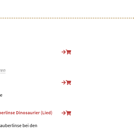
zen
ne
erlinse Dinosaurier (Lied)
Zauberlinse bei den