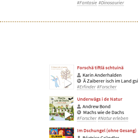
#Fantasie
#Dinosaurier
Forschä tiftlä schtuinä
Karin Anderhalden
Ä Zaiberer isch im Land gs
#Erfinder
#Forscher
Underwägs i de Natur
Andrew Bond
Machs wie de Dachs
#Forscher
#Natur erleben
Im Dschungel (ohne Gesang)
Béatrice Gründler