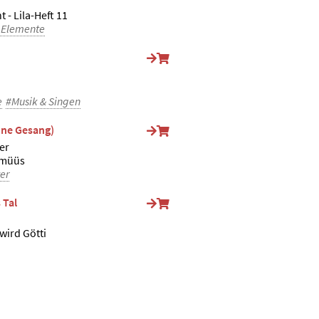
t - Lila-Heft 11
 Elemente
e
#Musik & Singen
hne Gesang)
er
lmüüs
er
 Tal
wird Götti