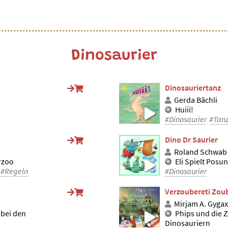
Dinosaurier
Dinosauriertanz
Gerda Bächli
Huiii!
#Dinosaurier
#Tan
Dino Dr Saurier
Roland Schwab
rzoo
Eli Spielt Posu
#Regeln
#Dinosaurier
Verzoubereti Zoub
Mirjam A. Gygax
 bei den
Phips und die 
Dinosauriern