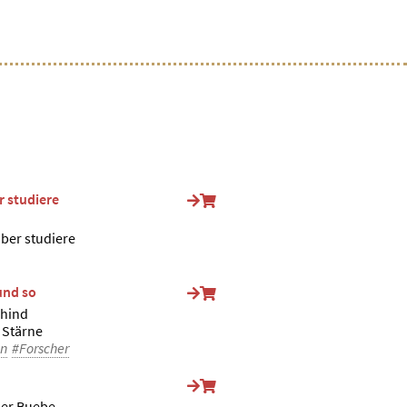
r studiere
ber studiere
und so
Chind
 Stärne
en
#Forscher
der Buebe