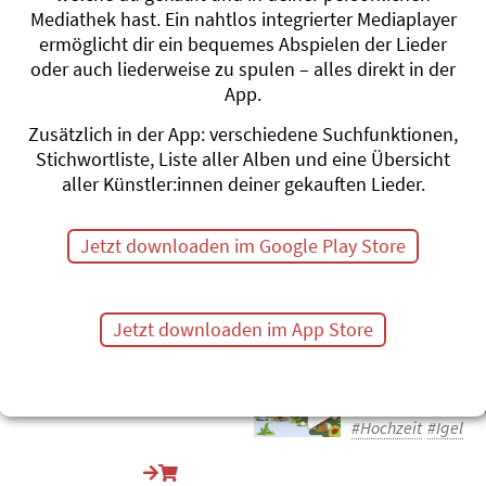
Igel
Mediathek hast. Ein nahtlos integrierter Mediaplayer
Roland Zoss
ermöglicht dir ein bequemes Abspielen der Lieder
Xenegugeli, Tie
oder auch liederweise zu spulen – alles direkt in der
#Igel
App.
Bequemi Blätter-
Zusätzlich in der App: verschiedene Suchfunktionen,
Andrew Bond
Stichwortliste, Liste aller Alben und eine Übersicht
Machs wie de D
aller Künstler:innen deiner gekauften Lieder.
#Baum
#Herbst
#I
De Igel
Jetzt downloaden im Google Play Store
e
Bettina Amache
Knecht
S'Eichhörnli un
#Igel
Jetzt downloaden im App Store
Igelhochzig
Andrew Bond
Machs wie de D
#Hochzeit
#Igel