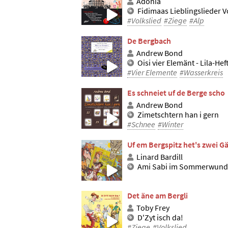
Adonia
Fidimaas Lieblingslieder Vo
#Volkslied
#Ziege
#Alp
De Bergbach
Andrew Bond
Oisi vier Elemänt - Lila-Hef
#Vier Elemente
#Wasserkreis
Es schneiet uf de Berge scho
Andrew Bond
Zimetschtern han i gern
#Schnee
#Winter
Uf em Bergspitz het's zwei Gä
Linard Bardill
Ami Sabi im Sommerwund
Det äne am Bergli
Toby Frey
D'Zyt isch da!
#Ziege
#Volkslied