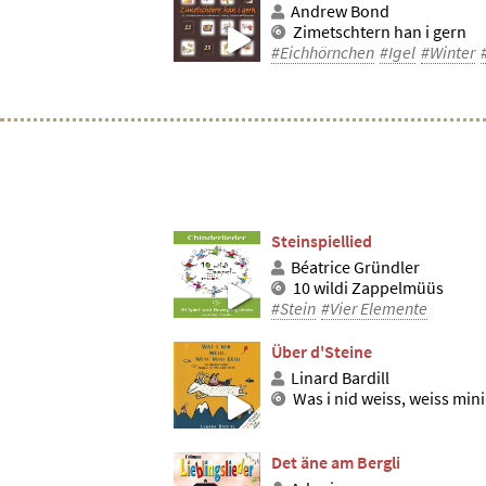
Andrew Bond
Zimetschtern han i gern
#Eichhörnchen
#Igel
#Winter
Steinspiellied
Béatrice Gründler
10 wildi Zappelmüüs
#Stein
#Vier Elemente
Über d'Steine
Linard Bardill
Was i nid weiss, weiss mini
Det äne am Bergli