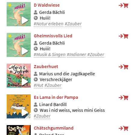
D Waldwiese
Gerda Bächli
Huiii!
#Natur erleben
#Zauber
Gheimnisvolls Lied
Gerda Bächli
Huiii!
#Musik & Singen
#Indianer
#Zauber
Zauberhuet
Marius und die Jagdkapelle
Verschreckjäger
#Hut
#Zauber
Es Lama in der Pampa
Linard Bardill
Was i nid weiss, weiss mini Geiss
#Zauber
Chätschgummiland