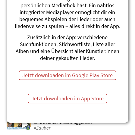
persönlichen Mediathek hast. Ein nahtlos
Zilly
integrierter Mediaplayer ermöglicht dir ein
Karin Anderhalden
Ä Zaiberer isch im Land gsi
bequemes Abspielen der Lieder oder auch
#Zauber
liederweise zu spulen – alles direkt in der App.
Zoubere
Zusätzlich in der App: verschiedene
Christian Schenker und Grüüveli
Suchfunktionen, Stichwortliste, Liste aller
Tüüfeli
Alben und eine Übersicht aller Künstler:innen
Alles klar, chliine Star
deiner gekauften Lieder.
#Zauber
Häxmaschine
Jetzt downloaden im Google Play Store
Roland Zoss
Sing-Ding
#Hexe
#Maschinen
#Basteln
#Körper + Bewegen
#Zauber
#Erfinder
Jetzt downloaden im App Store
Mischtkerl-Zauber (Lied)
MärliMusicalTheater
De Hans im Schnäggeloch
#Zauber