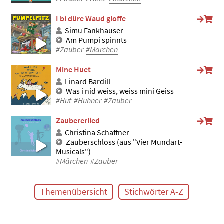
I bi düre Waud gloffe
Simu Fankhauser
Am Pumpi spinnts
#Zauber
#Märchen
Mine Huet
Linard Bardill
Was i nid weiss, weiss mini Geiss
#Hut
#Hühner
#Zauber
Zaubererlied
Christina Schaffner
Zauberschloss (aus "Vier Mundart-
Musicals")
#Märchen
#Zauber
Themenübersicht
Stichwörter A-Z