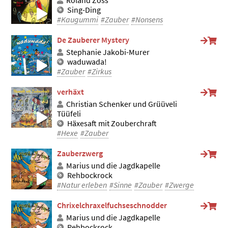
Roland Zoss
Sing-Ding
#Kaugummi
#Zauber
#Nonsens
De Zauberer Mystery
Stephanie Jakobi-Murer
waduwada!
#Zauber
#Zirkus
verhäxt
Christian Schenker und Grüüveli
Tüüfeli
Häxesaft mit Zouberchraft
#Hexe
#Zauber
Zauberzwerg
Marius und die Jagdkapelle
Rehbockrock
#Natur erleben
#Sinne
#Zauber
#Zwerge
Chrixelchraxelfuchseschnodder
Marius und die Jagdkapelle
Rehbockrock