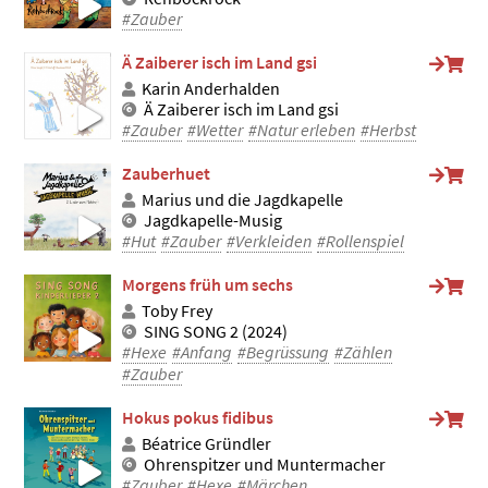
#Zauber
Ä Zaiberer isch im Land gsi
Karin Anderhalden
Ä Zaiberer isch im Land gsi
#Zauber
#Wetter
#Natur erleben
#Herbst
Zauberhuet
Marius und die Jagdkapelle
Jagdkapelle-Musig
#Hut
#Zauber
#Verkleiden
#Rollenspiel
Morgens früh um sechs
Toby Frey
SING SONG 2 (2024)
#Hexe
#Anfang
#Begrüssung
#Zählen
#Zauber
Hokus pokus fidibus
Béatrice Gründler
Ohrenspitzer und Muntermacher
#Zauber
#Hexe
#Märchen