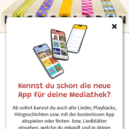
Kinderlieder zum Thema
”Zauber”
Mis Zauberbett Heisst Bernadett
Linard Bardill
Kennst du schon die neue
Miis Zauberbett heisst Bernadett
#Langeweile
#Träume
#Zauber
App für deine Mediathek?
Zauberlehrling
Ab sofort kannst du auch alle Lieder, Playbacks,
Toby Frey
Hörgeschichten usw. mit der kostenlosen App
Rübis & Stübis
abspielen oder Noten- bzw. Liedblätter
#Zauber
#Zirkus
einsehen, welche du gekauft und in deiner