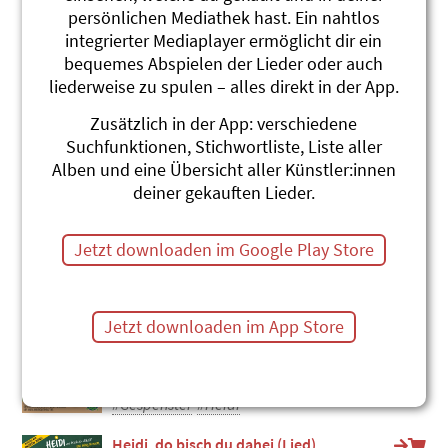
persönlichen Mediathek hast. Ein nahtlos
Das sind üseri vier Wänd (Lied)
integrierter Mediaplayer ermöglicht dir ein
MärliMusicalTheater
bequemes Abspielen der Lieder oder auch
Heidi, wo bisch du dihei?
liederweise zu spulen – alles direkt in der App.
#Heidi
#Wohnen
Zusätzlich in der App: verschiedene
Das glaubsch ja nöd 3 (Lied)
Suchfunktionen, Stichwortliste, Liste aller
MärliMusicalTheater
Alben und eine Übersicht aller Künstler:innen
Heidi, wo bisch du dihei?
deiner gekauften Lieder.
#Heidi
Ein Gespenst (Szene)
Jetzt downloaden im Google Play Store
MärliMusicalTheater
Heidi, wo bisch du dihei?
#Heidi
Jetzt downloaden im App Store
Im Hause spukts (Lied)
MärliMusicalTheater
Heidi, wo bisch du dihei?
#Gespenster
#Heidi
Heidi, do bisch du dahei (Lied)