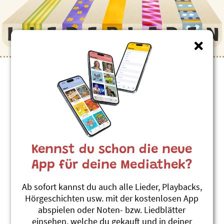
Kinderlieder zum Thema
”Heidi”
Wennd mit em Geissepeter laufa willsch
(Lied)
Kennst du schon die neue
MärliMusicalTheater
Heidi, wo bisch du dihei?
App für deine Mediathek?
#Heidi
#Ziege
#Alp
Ab sofort kannst du auch alle Lieder, Playbacks,
Kum, Heidi, zum Grossvater 1 (Lied)
Hörgeschichten usw. mit der kostenlosen App
MärliMusicalTheater
abspielen oder Noten- bzw. Liedblätter
Heidi, wo bisch du dihei?
einsehen, welche du gekauft und in deiner
#Heidi