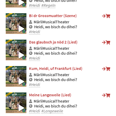
Heidi, wo bisch du dihei?
#Heidi
#Regeln
Bi dr Grossmuatter (Szene)
MärliMusicalTheater
Heidi, wo bisch du dihei?
#Heidi
Das glaubsch ja nöd 2 (Lied)
MärliMusicalTheater
Heidi, wo bisch du dihei?
#Heidi
Kum, Heidi, uf Frankfurt (Lied)
MärliMusicalTheater
Heidi, wo bisch du dihei?
#Heidi
Meine Langeweile (Lied)
MärliMusicalTheater
Heidi, wo bisch du dihei?
#Heidi
#Langeweile