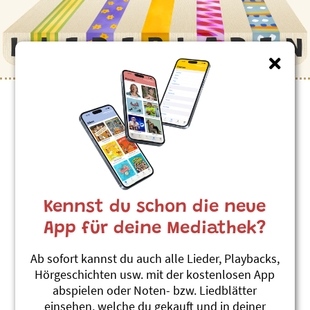
Kinderlieder zum Thema
”Räbeliechtli”
Ich trääge miis Liecht
Andrew Bond
Kennst du schon die neue
Im Cherzeschii - Lila-Heft 9
#Kerze
#Laterne
#Licht
#Räbeliechtli
App für deine Mediathek?
Räbeliechtli
Ab sofort kannst du auch alle Lieder, Playbacks,
Maja Lynn
Hörgeschichten usw. mit der kostenlosen App
Im zweiten Quintal
abspielen oder Noten- bzw. Liedblätter
#Räbeliechtli
einsehen, welche du gekauft und in deiner