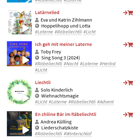
Latärnelied
Eva und Katrin Zihlmann
Hoppelihopp und Lotta
#Laterne
#Räbeliechtli
#Licht
Ich geh mit meiner Laterne
Toby Frey
Sing Song 3 (2024)
#Räbeliechtli
#Nacht
#Laterne
#Herbst
#Licht
Liechtli
Solo Kinderlich
Wiehnachtsmagie
#Licht
#Laterne
#Räbeliechtli
#Advent
En chliine Bär im Räbeliechtli
Andrea Külling
Liederschatzkiste
#Räbeliechtli
#Winterschlaf