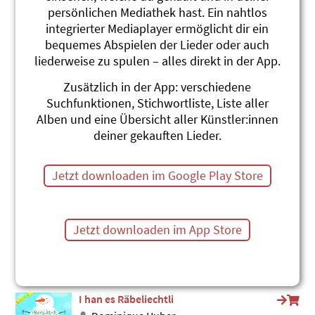
persönlichen Mediathek hast. Ein nahtlos
Laternli
integrierter Mediaplayer ermöglicht dir ein
Maja Lynn
Im zweiten Quintal
bequemes Abspielen der Lieder oder auch
#Laterne
#Räbeliechtli
liederweise zu spulen – alles direkt in der App.
Miini Laterne
Zusätzlich in der App: verschiedene
Andrew Bond
Suchfunktionen, Stichwortliste, Liste aller
Brännti Mandle, Magebroot
Alben und eine Übersicht aller Künstler:innen
#Angst
#Laterne
#Räbeliechtli
deiner gekauften Lieder.
Ich gaa mit myner Laterne
Toby Frey
Jetzt downloaden im Google Play Store
D'Zyt isch da!
#Laterne
#Räbeliechtli
#Volkslied
Miis Rääbeliechtli
Jetzt downloaden im App Store
Andrew Bond
Zimetschtern han i gern
#Laterne
#Licht
#Räbeliechtli
I han es Räbeliechtli