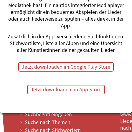
Mediathek hast. Ein nahtlos integrierter Mediaplayer
ermöglicht dir ein bequemes Abspielen der Lieder
d
oder auch liederweise zu spulen – alles direkt in der
App.
Zusätzlich in der App: verschiedene Suchfunktionen,
Themenübersicht
Stichwörter A-Z
Stichwortliste, Liste aller Alben und eine Übersicht
aller Künstler:innen deiner gekauften Lieder.
Jetzt downloaden im Google Play Store
Jetzt downloaden im App Store
Suchbegriff eingeben
www.l
Liede
Suche nach Themen
nach
Suche nach Stichwörtern