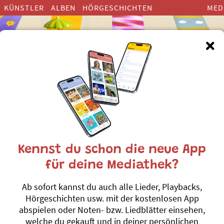
KÜNSTLER
ALBEN
HÖRGESCHICHTEN
MED
inderlieder zum Thema ”Kobol
Kennst du schon die neue App
für deine Mediathek?
Titellied
Ab sofort kannst du auch alle Lieder, Playbacks,
e
Simu Fankhaus
Hörgeschichten usw. mit der kostenlosen App
Pumpelpitz au
#Kobold
#Märchen
abspielen oder Noten- bzw. Liedblätter einsehen,
welche du gekauft und in deiner persönlichen