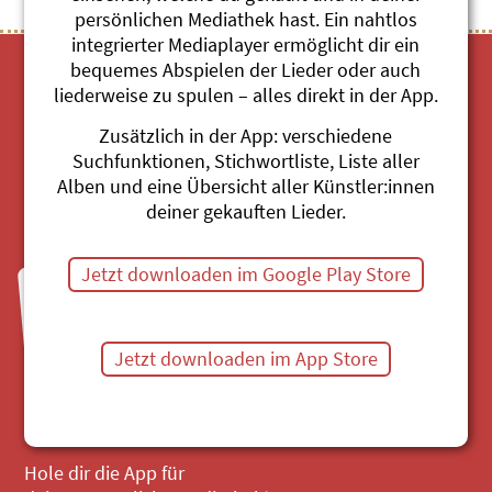
persönlichen Mediathek hast. Ein nahtlos
integrierter Mediaplayer ermöglicht dir ein
bequemes Abspielen der Lieder oder auch
liederweise zu spulen – alles direkt in der App.
Zusätzlich in der App: verschiedene
Suchfunktionen, Stichwortliste, Liste aller
Alben und eine Übersicht aller Künstler:innen
Mediathek
deiner gekauften Lieder.
Jetzt downloaden im Google Play Store
Fragen zu Bestellungen?
Mo bis Fr, 8:30 bis 11:30 Uhr
044 680 20 60
Jetzt downloaden im App Store
Mail senden
Hole dir die App für