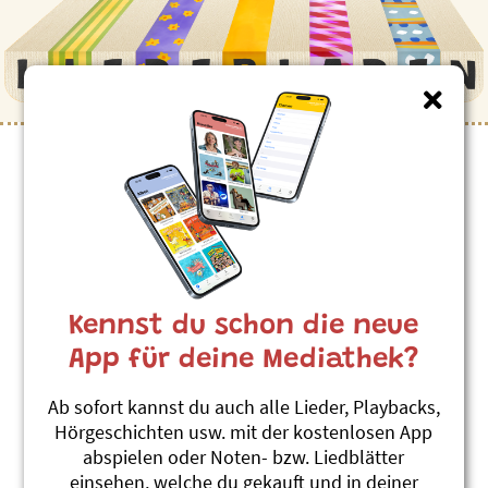
Kinderlieder zum Thema
”Römisches Reich”
Gladiator
Silvana Candreia
Kennst du schon die neue
The future is now
#Römisches Reich
App für deine Mediathek?
Ab sofort kannst du auch alle Lieder, Playbacks,
Themenübersicht
Stichwörter A-Z
Hörgeschichten usw. mit der kostenlosen App
abspielen oder Noten- bzw. Liedblätter
einsehen, welche du gekauft und in deiner