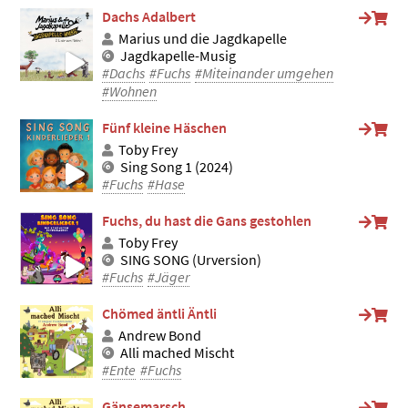
Dachs Adalbert
Marius und die Jagdkapelle
Jagdkapelle-Musig
#Dachs
#Fuchs
#Miteinander umgehen
#Wohnen
Fünf kleine Häschen
Toby Frey
Sing Song 1 (2024)
#Fuchs
#Hase
Fuchs, du hast die Gans gestohlen
Toby Frey
SING SONG (Urversion)
#Fuchs
#Jäger
Chömed äntli Äntli
Andrew Bond
Alli mached Mischt
#Ente
#Fuchs
Gänsemarsch