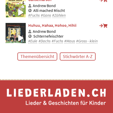
Andrew Bond
Alli mached Mischt
#Fuchs
#Gans
#Zählen
Huhuu, Hahaa, Hohoo, Hihii
Andrew Bond
Schternefeischter
#Eule
#Dachs
#Fuchs
#Maus
#Gross - klein
Themenübersicht
Stichwörter A-Z