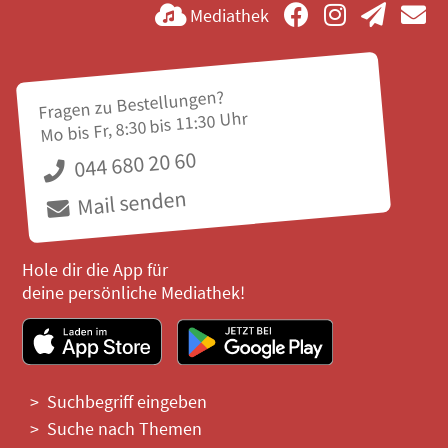
Mediathek
Fragen zu Bestellungen?
Mo bis Fr, 8:30 bis 11:30 Uhr
044 680 20 60
Mail senden
Hole dir die App für
deine persönliche Mediathek!
Suchbegriff eingeben
Suche nach Themen