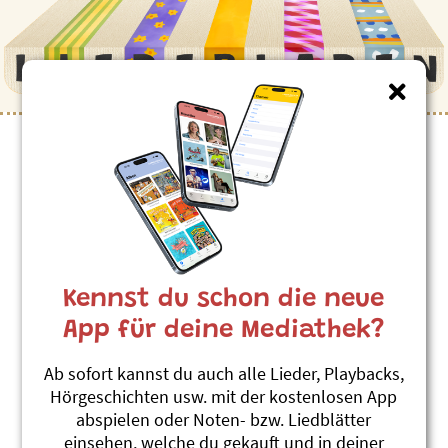
Kinderlieder zum Thema
”Fuchs”
Der Fuchs im Hüenerstall
Linard Bardill
Kennst du schon die neue
Us em Rucksack vom Andri
#Fuchs
#Hühner
App für deine Mediathek?
Fuchs
Ab sofort kannst du auch alle Lieder, Playbacks,
Roland Zoss
Hörgeschichten usw. mit der kostenlosen App
Jimmy Flitz Hits 2
abspielen oder Noten- bzw. Liedblätter
#Blind sein
#Mobbing
#Mut
#Fuchs
einsehen, welche du gekauft und in deiner