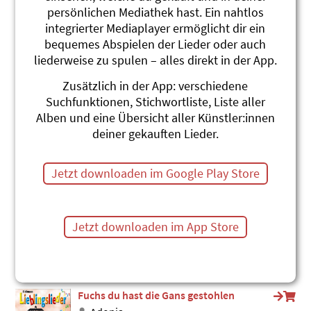
persönlichen Mediathek hast. Ein nahtlos
Fuchs, du hast die Gans gestohlen
integrierter Mediaplayer ermöglicht dir ein
Toby Frey
Sing Song 1 (2024)
bequemes Abspielen der Lieder oder auch
#Fuchs
#Bauernhof
liederweise zu spulen – alles direkt in der App.
Es fuchst de Fuchs
Zusätzlich in der App: verschiedene
Andrew Bond
Suchfunktionen, Stichwortliste, Liste aller
Machs wie de Dachs
Alben und eine Übersicht aller Künstler:innen
#Fuchs
#Luchs
#Streit
#Teilen
deiner gekauften Lieder.
Zorro (Spanisch)
Roland Zoss
Jetzt downloaden im Google Play Store
Xenegugeli-ABC Español
#Fuchs
Fuchs
Jetzt downloaden im App Store
Andrew Bond
Suneschtraal tanz emaal
#Abend
#Fuchs
Fuchs du hast die Gans gestohlen