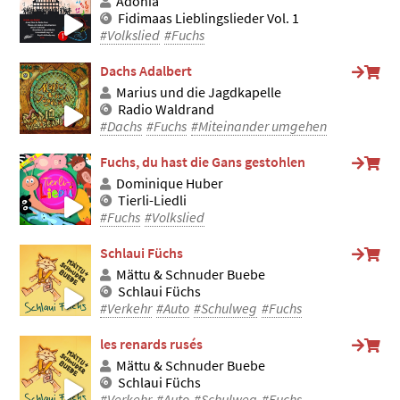
Adonia
Fidimaas Lieblingslieder Vol. 1
#Volkslied
#Fuchs
Dachs Adalbert
Marius und die Jagdkapelle
Radio Waldrand
#Dachs
#Fuchs
#Miteinander umgehen
Fuchs, du hast die Gans gestohlen
Dominique Huber
Tierli-Liedli
#Fuchs
#Volkslied
Schlaui Füchs
Mättu & Schnuder Buebe
Schlaui Füchs
#Verkehr
#Auto
#Schulweg
#Fuchs
les renards rusés
Mättu & Schnuder Buebe
Schlaui Füchs
#Verkehr
#Auto
#Schulweg
#Fuchs