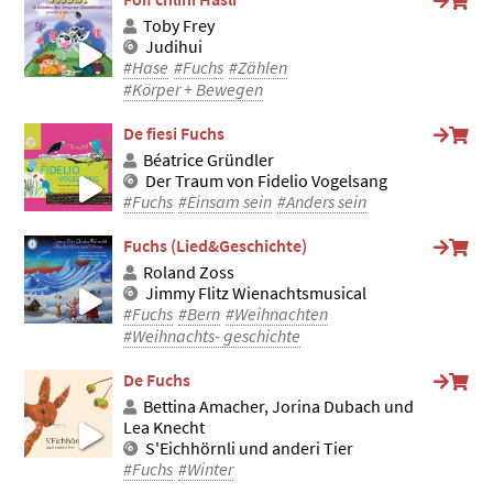
Toby Frey
Judihui
#Hase
#Fuchs
#Zählen
#Körper + Bewegen
De fiesi Fuchs
Béatrice Gründler
Der Traum von Fidelio Vogelsang
#Fuchs
#Einsam sein
#Anders sein
Fuchs (Lied&Geschichte)
Roland Zoss
Jimmy Flitz Wienachtsmusical
#Fuchs
#Bern
#Weihnachten
#Weihnachts- geschichte
De Fuchs
Bettina Amacher, Jorina Dubach und
Lea Knecht
S'Eichhörnli und anderi Tier
#Fuchs
#Winter