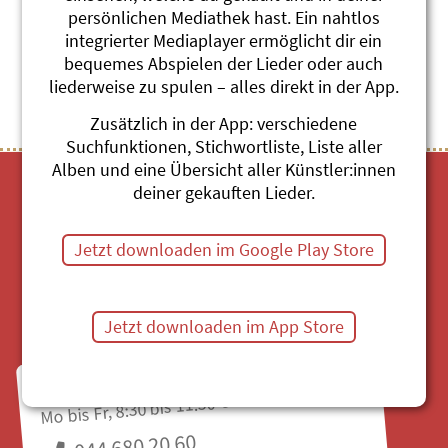
persönlichen Mediathek hast. Ein nahtlos
integrierter Mediaplayer ermöglicht dir ein
Themenübersicht
Stichwörter A-Z
bequemes Abspielen der Lieder oder auch
liederweise zu spulen – alles direkt in der App.
Zusätzlich in der App: verschiedene
Suchfunktionen, Stichwortliste, Liste aller
Alben und eine Übersicht aller Künstler:innen
deiner gekauften Lieder.
Jetzt downloaden im Google Play Store
Mediathek
Jetzt downloaden im App Store
Fragen zu Bestellungen?
Mo bis Fr, 8:30 bis 11:30 Uhr
044 680 20 60