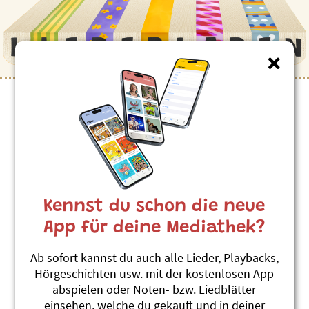
Kinderlieder zum Thema
”Party”
Tohuwabohu
Marius und die Jagdkapelle
Kennst du schon die neue
Mir sind alles Waldchind (Album)
#Tanzen
#Wild sein
#Party
App für deine Mediathek?
Let's have a party
Ab sofort kannst du auch alle Lieder, Playbacks,
Andrew Bond
Hörgeschichten usw. mit der kostenlosen App
En Tag im Läbe vom Anders Andersson
abspielen oder Noten- bzw. Liedblätter
(1)
einsehen, welche du gekauft und in deiner
#Englisch
#Freude
#Tanzen
#Party