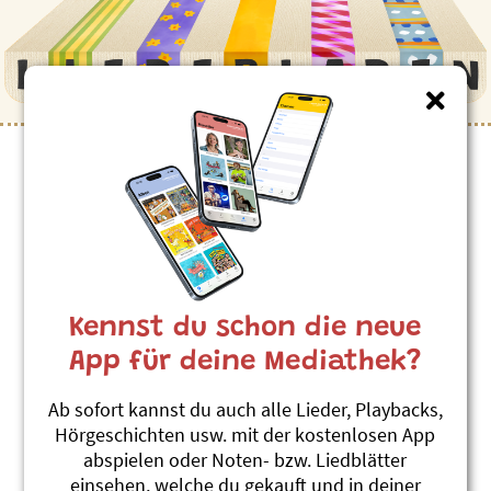
Kinderlieder zum Thema
”Kaminfeger”
Baduseli, Badäseli
Dominique Huber
Kennst du schon die neue
Luschtigi & gschaffigi Liedli
#Kaminfeger
#Beruf
#Volkslied
App für deine Mediathek?
Chämifäger, schwarze Ma
Ab sofort kannst du auch alle Lieder, Playbacks,
Dominique Huber
Hörgeschichten usw. mit der kostenlosen App
Luschtigi & gschaffigi Liedli
abspielen oder Noten- bzw. Liedblätter
#Kaminfeger
#Beruf
#Volkslied
einsehen, welche du gekauft und in deiner