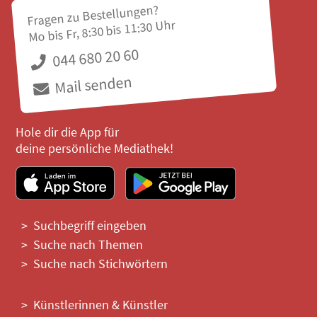
Fragen zu Bestellungen?
Mo bis Fr, 8:30 bis 11:30 Uhr
044 680 20 60
Mail senden
Hole dir die App für
deine persönliche Mediathek!
Suchbegriff eingeben
Suche nach Themen
Suche nach Stichwörtern
Künstlerinnen & Künstler