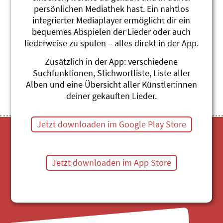
persönlichen Mediathek hast. Ein nahtlos
De Sämi Chämifäger
integrierter Mediaplayer ermöglicht dir ein
Andrew Bond
Monschterjäger und anderi Brüef
bequemes Abspielen der Lieder oder auch
#Beruf
#Glück
#Kaminfeger
liederweise zu spulen – alles direkt in der App.
Zusätzlich in der App: verschiedene
Themenübersicht
Stichwörter A-Z
Suchfunktionen, Stichwortliste, Liste aller
Alben und eine Übersicht aller Künstler:innen
deiner gekauften Lieder.
Jetzt downloaden im Google Play Store
Jetzt downloaden im App Store
Mediathek