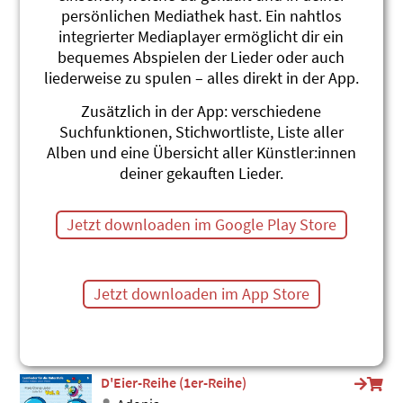
persönlichen Mediathek hast. Ein nahtlos
Vollgas
integrierter Mediaplayer ermöglicht dir ein
Adonia
Fidimaa 3
bequemes Abspielen der Lieder oder auch
#Mathematik
liederweise zu spulen – alles direkt in der App.
6er-Reihe
Zusätzlich in der App: verschiedene
Adonia
Suchfunktionen, Stichwortliste, Liste aller
3x3 = Fidimaa Vol. 1
Alben und eine Übersicht aller Künstler:innen
#Mathematik
deiner gekauften Lieder.
Rächne, das macht Spass
Adonia
Jetzt downloaden im Google Play Store
3x3=Fidimaa Vol. 2
#Mathematik
Vielfussgeschichte Duo
Jetzt downloaden im App Store
Mirjam A. Gygax
Familie Vielfuss lernt das Einmaleins
#Mathematik
D'Eier-Reihe (1er-Reihe)