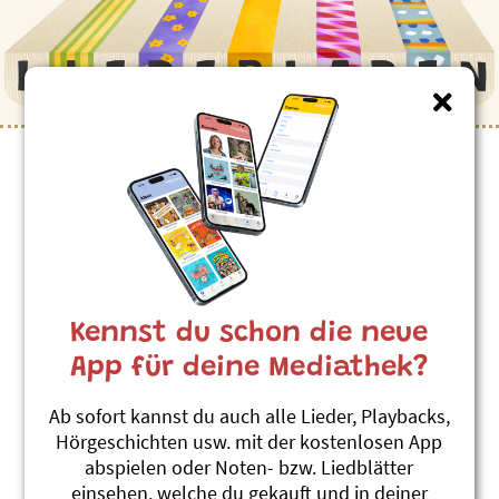
Kinderlieder zum Thema
”Mathematik”
Kleine Beine (8er-Reihe)
Adonia
Kennst du schon die neue
3x3 = Fidimaa Vol. 1
#Mathematik
App für deine Mediathek?
Lückenlied Vollgas
Ab sofort kannst du auch alle Lieder, Playbacks,
Adonia
Hörgeschichten usw. mit der kostenlosen App
Fidimaa 3
abspielen oder Noten- bzw. Liedblätter
#Mathematik
einsehen, welche du gekauft und in deiner