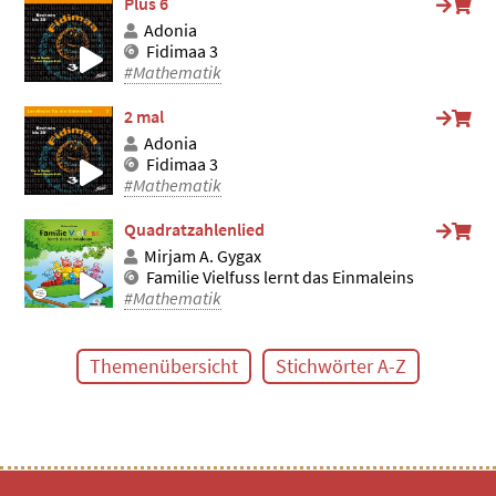
Plus 6
Adonia
Fidimaa 3
#Mathematik
2 mal
Adonia
Fidimaa 3
#Mathematik
Quadratzahlenlied
Mirjam A. Gygax
Familie Vielfuss lernt das Einmaleins
#Mathematik
Themenübersicht
Stichwörter A-Z