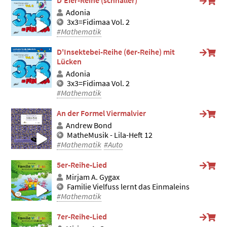
D'Eier-Reihe (schnäller)
Adonia
3x3=Fidimaa Vol. 2
#Mathematik
D'Insektebei-Reihe (6er-Reihe) mit
Lücken
Adonia
3x3=Fidimaa Vol. 2
#Mathematik
An der Formel Viermalvier
Andrew Bond
MatheMusik - Lila-Heft 12
#Mathematik
#Auto
5er-Reihe-Lied
Mirjam A. Gygax
Familie Vielfuss lernt das Einmaleins
#Mathematik
7er-Reihe-Lied