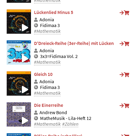
#Mathematik
Lückenlied Minus 5
Adonia
Fidimaa 3
#Mathematik
D'Dreieck-Reihe (3er-Reihe) mit Lücken
Adonia
3x3=Fidimaa Vol. 2
#Mathematik
Gleich 10
Adonia
Fidimaa 3
#Mathematik
Die Einerreihe
Andrew Bond
MatheMusik - Lila-Heft 12
#Mathematik
#Zählen