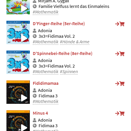
Mirjam A. Gygax
Familie Vielfuss lernt das Einmaleins
#Mathematik
D'Finger-Reihe (5er-Reihe)
Adonia
3x3=Fidimaa Vol. 2
#Mathematik
#Hände & Arme
D'Spinnebei-Reihe (8er-Reihe)
Adonia
3x3=Fidimaa Vol. 2
#Mathematik
#Spinnen
Fididimamaa
Adonia
Fidimaa 3
#Mathematik
Minus 4
Adonia
Fidimaa 3