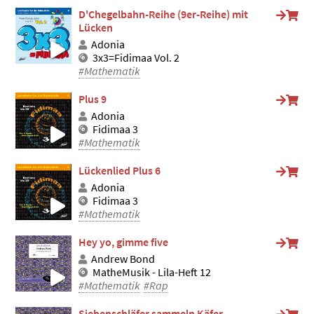
D'Chegelbahn-Reihe (9er-Reihe) mit
Lücken
Adonia
3x3=Fidimaa Vol. 2
#Mathematik
Plus 9
Adonia
Fidimaa 3
#Mathematik
Lückenlied Plus 6
Adonia
Fidimaa 3
#Mathematik
Hey yo, gimme five
Andrew Bond
MatheMusik - Lila-Heft 12
#Mathematik
#Rap
Siebenschläfer sammeln Käfer