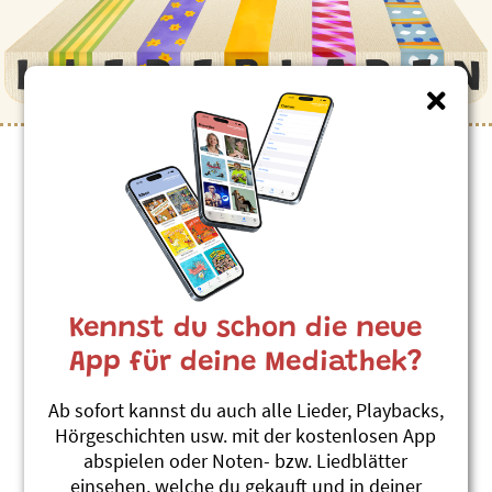
Kinderlieder zum Thema
”Eidechse”
Eis Eidechsli, zwei Eidechsli
Andrew Bond
Kennst du schon die neue
Machs wie de Dachs
#Eidechse
#Reptilien
#Zählen
App für deine Mediathek?
Ab sofort kannst du auch alle Lieder, Playbacks,
Themenübersicht
Stichwörter A-Z
Hörgeschichten usw. mit der kostenlosen App
abspielen oder Noten- bzw. Liedblätter
einsehen, welche du gekauft und in deiner