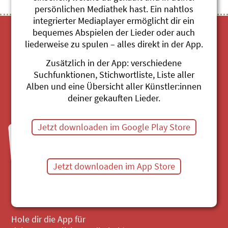
persönlichen Mediathek hast. Ein nahtlos
integrierter Mediaplayer ermöglicht dir ein
bequemes Abspielen der Lieder oder auch
liederweise zu spulen – alles direkt in der App.
Zusätzlich in der App: verschiedene
Suchfunktionen, Stichwortliste, Liste aller
Alben und eine Übersicht aller Künstler:innen
Mediathek
deiner gekauften Lieder.
Jetzt downloaden im Google Play Store
Fragen zu Bestellungen?
Mo bis Fr, 8:30 bis 11:30 Uhr
044 680 20 60
Jetzt downloaden im App Store
Mail senden
Hole dir die App für