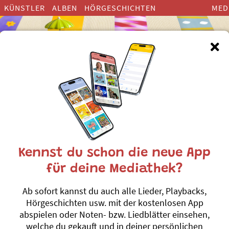
KÜNSTLER
ALBEN
HÖRGESCHICHTEN
MED
nderlieder zum Thema ”Festta
Kennst du schon die neue App
für deine Mediathek?
Fasnacht
Ab sofort kannst du auch alle Lieder, Playbacks,
Andrew Bond
Hörgeschichten usw. mit der kostenlosen App
Brännti Mandle
ch
#Fasnacht
#Festt
abspielen oder Noten- bzw. Liedblätter einsehen,
welche du gekauft und in deiner persönlichen