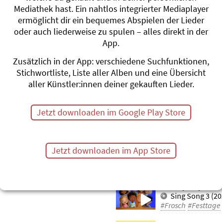
chritt
Eerscht Auguscht
Mediathek hast. Ein nahtlos integrierter Mediaplayer
Andrew Bond
ermöglicht dir ein bequemes Abspielen der Lieder
Brännti Mandle
oder auch liederweise zu spulen – alles direkt in der
#Feuerwerk
#Feue
App.
#Schweiz
Zusätzlich in der App: verschiedene Suchfunktionen,
Zwergefäscht
Stichwortliste, Liste aller Alben und eine Übersicht
Béatrice Gründl
aller Künstler:innen deiner gekauften Lieder.
t
Singe, spile, ta
erk
#Zwerge
#Festtag
Jetzt downloaden im Google Play Store
z Navidad)
Wir wünschen euc
you a Merry Chris
chweiz)
Toby Frey
ttage
Es Wienachtet 
Jetzt downloaden im App Store
#Weihnachten
#Ne
öschen am See
Heut ist ein Fest 
Toby Frey
Sing Song 3 (20
#Frosch
#Festtage