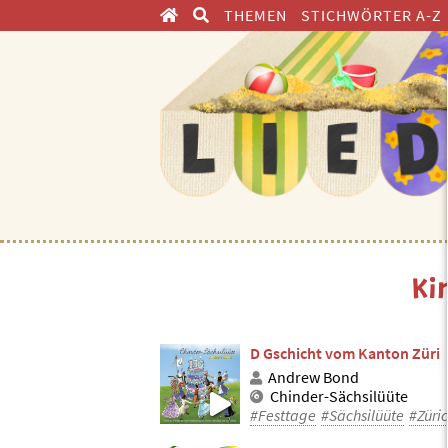
THEMEN
STICHWÖRTER A-Z
ENTDECKEN
Ki
D Gschicht vom Kanton Züri
Andrew Bond
Chinder-Sächsilüüte
#Festtage
#Sächsilüüte
#Züri