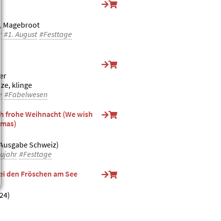
, Magebroot
r
#1. August
#Festtage
er
nze, klinge
e
#Fabelwesen
h frohe Weihnacht (We wish
tmas)
(Ausgabe Schweiz)
ujahr
#Festtage
bei den Fröschen am See
24)