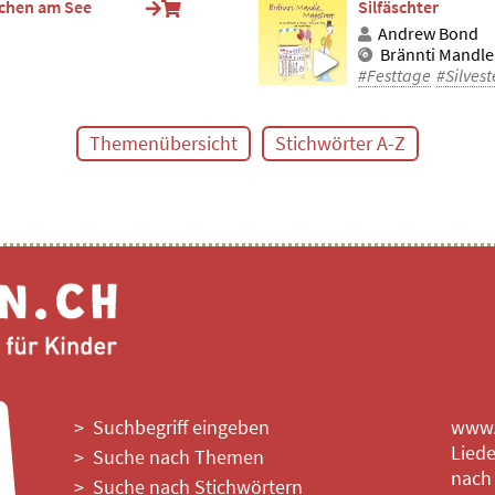
öschen am See
Silfäschter
Andrew Bond
Brännti Mandle
#Festtage
#Silvest
Themenübersicht
Stichwörter A-Z
Suchbegriff eingeben
www.l
Liede
Suche nach Themen
nach
Suche nach Stichwörtern