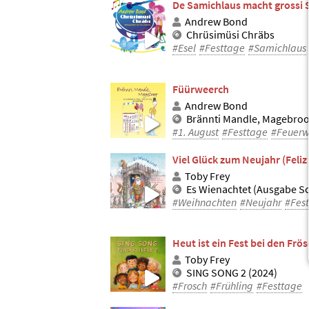
De Samichlaus macht grossi S
Andrew Bond
Chrüsimüsi Chräbs
#Esel
#Festtage
#Samichlaus
Füürweerch
Andrew Bond
Brännti Mandle, Magebroo
#1. August
#Festtage
#Feuerw
Viel Glück zum Neujahr (Feli
Toby Frey
Es Wienachtet (Ausgabe S
#Weihnachten
#Neujahr
#Fes
Heut ist ein Fest bei den Fr
Toby Frey
SING SONG 2 (2024)
#Frosch
#Frühling
#Festtage