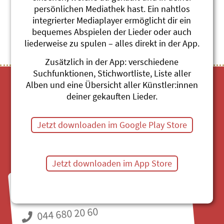
persönlichen Mediathek hast. Ein nahtlos
Themenübersicht
Stichwörter A-Z
integrierter Mediaplayer ermöglicht dir ein
bequemes Abspielen der Lieder oder auch
liederweise zu spulen – alles direkt in der App.
Zusätzlich in der App: verschiedene
Suchfunktionen, Stichwortliste, Liste aller
Alben und eine Übersicht aller Künstler:innen
deiner gekauften Lieder.
Jetzt downloaden im Google Play Store
Mediathek
Jetzt downloaden im App Store
Fragen zu Bestellungen?
Mo bis Fr, 8:30 bis 11:30 Uhr
044 680 20 60