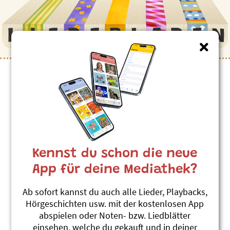
Kinderlieder zum Thema
”Qualle”
Qualle (deutsch)
Roland Zoss
Kennst du schon die neue
Xenegugeli-ABC Deutsch
#Qualle
#Meer
App für deine Mediathek?
Qualle
Ab sofort kannst du auch alle Lieder, Playbacks,
Roland Zoss
Hörgeschichten usw. mit der kostenlosen App
Xenegugeli, Tierlieder ABC
abspielen oder Noten- bzw. Liedblätter
#Qualle
#Meer
einsehen, welche du gekauft und in deiner