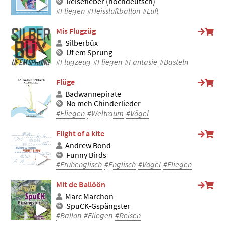
Reisefieber (hochdeutsch)
#Fliegen
#Heissluftballon
#Luft
Mis Flugzüg
Silberbüx
Uf em Sprung
#Flugzeug
#Fliegen
#Fantasie
#Basteln
Flüge
Badwannepirate
No meh Chinderlieder
#Fliegen
#Weltraum
#Vögel
Flight of a kite
Andrew Bond
Funny Birds
#Frühenglisch
#Englisch
#Vögel
#Fliegen
Mit de Ballöön
Marc Marchon
SpuCK-Gspängster
#Ballon
#Fliegen
#Reisen