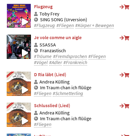
Flugzeug
Toby Frey
SING SONG (Urversion)
#Flugzeug
#Fliegen
#Körper + Bewegen
Je vole comme un aigle
SSASSA
Franzastisch
#Träume
#Fremdsprachen
#Fliegen
#Vögel
#Adler
#Frankreich
D Ria läbt (Lied)
Andrea Külling
Im Traum chan ich flüüge
#Fliegen
#Schmetterling
Schlusslied (Lied)
Andrea Külling
Im Traum chan ich flüüge
#Fliegen