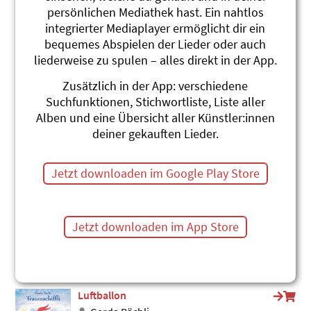
persönlichen Mediathek hast. Ein nahtlos
Flüg Vogel, Swiss Song
integrierter Mediaplayer ermöglicht dir ein
Roland Zoss
Flüg Vogel, Swiss Song (Single)
bequemes Abspielen der Lieder oder auch
#Fliegen
#Flugzeug
#Schweiz
liederweise zu spulen – alles direkt in der App.
Heissluftballon
Zusätzlich in der App: verschiedene
Billy & Benno
Suchfunktionen, Stichwortliste, Liste aller
Fründe für immer
Alben und eine Übersicht aller Künstler:innen
#Heissluftballon
#Fliegen
deiner gekauften Lieder.
Flieg
karTON
Jetzt downloaden im Google Play Store
Schturmfrii
#Fliegen
Der lügend Teppich
Jetzt downloaden im App Store
Linard Bardill
I singe vo der Sunne
#Fliegen
#lügen
Luftballon