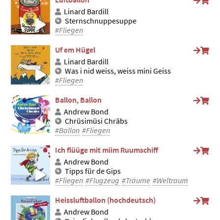
Linard Bardill
Sternschnuppesuppe
#Fliegen
Uf em Hügel
Linard Bardill
Was i nid weiss, weiss mini Geiss
#Fliegen
Ballon, Ballon
Andrew Bond
Chrüsimüsi Chräbs
#Ballon
#Fliegen
Ich flüüge mit miim Ruumschiff
Andrew Bond
Tipps für de Gips
#Fliegen
#Flugzeug
#Träume
#Weltraum
Heissluftballon (hochdeutsch)
Andrew Bond