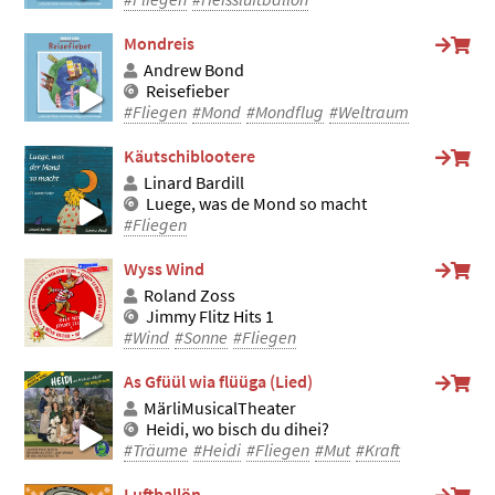
Mondreis
Andrew Bond
Reisefieber
#Fliegen
#Mond
#Mondflug
#Weltraum
Käutschiblootere
Linard Bardill
Luege, was de Mond so macht
#Fliegen
Wyss Wind
Roland Zoss
Jimmy Flitz Hits 1
#Wind
#Sonne
#Fliegen
As Gfüül wia flüüga (Lied)
MärliMusicalTheater
Heidi, wo bisch du dihei?
#Träume
#Heidi
#Fliegen
#Mut
#Kraft
Luftballön