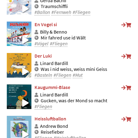
Gerda Bächli
Traumschiffli
#Ballon
#Fernweh
#Fliegen
En Vogel si
Billy & Benno
Mir fahred use id Wält
#Vögel
#Fliegen
Der Luki
Linard Bardill
Was i nid weiss, weiss mini Geiss
#Basteln
#Fliegen
#Mut
Kaugummi-Blase
Linard Bardill
Gucken, was der Mond so macht
#Fliegen
Heissluftballon
Andrew Bond
Reisefieber
#Fliegen
#Heissluftballon