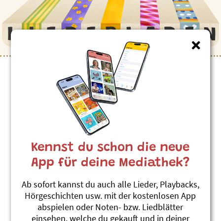
Kinderlieder zum Thema
”Fliegen”
Über alli Bärge
Roland Zoss
Kennst du schon die neue
Jimmy Flitz Hits 2
#Fliegen
#Flugzeug
#Mondflug
App für deine Mediathek?
Flygen
Ab sofort kannst du auch alle Lieder, Playbacks,
Roland Schwab
Hörgeschichten usw. mit der kostenlosen App
Di Blaui, Leierchischte
abspielen oder Noten- bzw. Liedblätter
#Fliegen
einsehen, welche du gekauft und in deiner