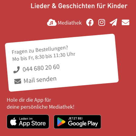
Mediathek
Fragen zu Bestellungen?
Mo bis Fr, 8:30 bis 11:30 Uhr
044 680 20 60
Mail senden
Hole dir die App für
deine persönliche Mediathek!