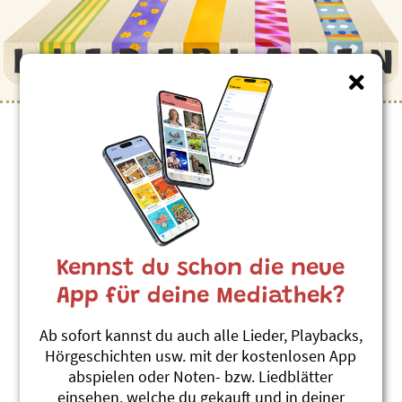
Kinderlieder zum Thema
”Ufo”
Ufo und U-Boot
Andrew Bond
Kennst du schon die neue
Reisefieber
#Ausserirdische
#Hoffnung
#Schiff
#Ufo
App für deine Mediathek?
Bliip bliip bliip
Ab sofort kannst du auch alle Lieder, Playbacks,
Andrew Bond
Hörgeschichten usw. mit der kostenlosen App
Chleiderchischte
abspielen oder Noten- bzw. Liedblätter
#Ufo
#Ausserirdische
#Weltraum
einsehen, welche du gekauft und in deiner
#Raumschiff
#Fremd