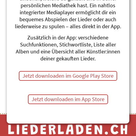
persönlichen Mediathek hast. Ein nahtlos
Ufo und U-Baan
integrierter Mediaplayer ermöglicht dir ein
Andrew Bond
bequemes Abspielen der Lieder oder auch
Reisefieber
liederweise zu spulen – alles direkt in der App.
#Hoffnung
#Ufo
#Zug
#Träume
#Ausserirdische
#Raumschiff
#Fahrzeuge
Zusätzlich in der App: verschiedene
Suchfunktionen, Stichwortliste, Liste aller
Ufo-Flug (instrumental)
Alben und eine Übersicht aller Künstler:innen
Roland Zoss
deiner gekauften Lieder.
Güschi-Hits
#Weltraum
#Fliege
#Ufo
Jetzt downloaden im Google Play Store
Themenübersicht
Stichwörter A-Z
Jetzt downloaden im App Store