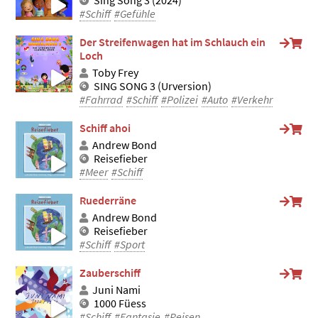
Sing Song 3 (2024)
#Schiff
#Gefühle
Der Streifenwagen hat im Schlauch ein
Loch
Toby Frey
SING SONG 3 (Urversion)
#Fahrrad
#Schiff
#Polizei
#Auto
#Verkehr
Schiff ahoi
Andrew Bond
Reisefieber
#Meer
#Schiff
Ruederräne
Andrew Bond
Reisefieber
#Schiff
#Sport
Zauberschiff
Juni Nami
1000 Füess
#Schiff
#Fantasie
#Reisen