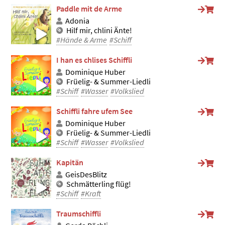
Paddle mit de Arme
Adonia
Hilf mir, chlini Änte!
#Hände & Arme
#Schiff
I han es chlises Schiffli
Dominique Huber
Früelig- & Summer-Liedli
#Schiff
#Wasser
#Volkslied
Schiffli fahre ufem See
Dominique Huber
Früelig- & Summer-Liedli
#Schiff
#Wasser
#Volkslied
Kapitän
GeisDesBlitz
Schmätterling flüg!
#Schiff
#Kraft
Traumschiffli