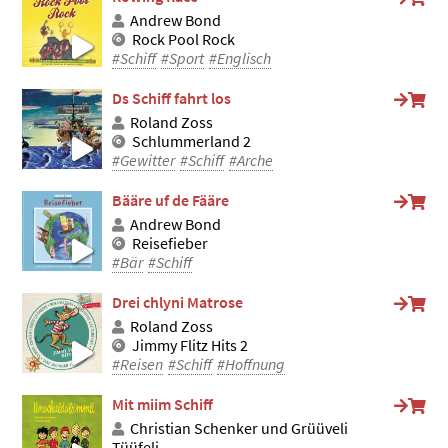
Andrew Bond
Rock Pool Rock
#Schiff
#Sport
#Englisch
Ds Schiff fahrt los
Roland Zoss
Schlummerland 2
#Gewitter
#Schiff
#Arche
Bääre uf de Fääre
Andrew Bond
Reisefieber
#Bär
#Schiff
Drei chlyni Matrose
Roland Zoss
Jimmy Flitz Hits 2
#Reisen
#Schiff
#Hoffnung
Mit miim Schiff
Christian Schenker und Grüüveli
Tüüfeli