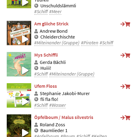
Unschuldslämmli
#Schiff
#Meer
Am gliiche Strick
Andrew Bond
Chleiderchischte
#Miteinander (Gruppe)
#Piraten
#Schiff
Mys Schiffli
Gerda Bächli
Huiii!
#Schiff
#Miteinander (Gruppe)
Ufem Floss
Stephanie Jakobi-Murer
fli fla flo!
#Schiff
#Wasser
Öpfelboum / Malus silvestris
Roland Zoss
Baumlieder 1
#Apfelbaum
#Baum
#Schiff
#Kelten