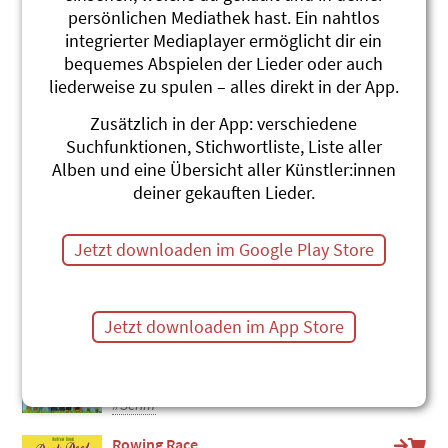
persönlichen Mediathek hast. Ein nahtlos
Meerschiffkapitän
integrierter Mediaplayer ermöglicht dir ein
Billy & Benno
Fründe für immer
bequemes Abspielen der Lieder oder auch
#Schiff
#Meer
liederweise zu spulen – alles direkt in der App.
Miis chliine Boot schauklet
Zusätzlich in der App: verschiedene
Andrew Bond
Suchfunktionen, Stichwortliste, Liste aller
Chrüsimüsi Chräbs
Alben und eine Übersicht aller Künstler:innen
#Meer
#Schiff
deiner gekauften Lieder.
Käpt'n Reisefüdle
Christian Schenker und Grüüveli
Jetzt downloaden im Google Play Store
Tüüfeli
Alles klar, chliine Star
#Schiff
Jetzt downloaden im App Store
Gummiboot
karTON
Ugradingä
#Schiff
Rowing Race