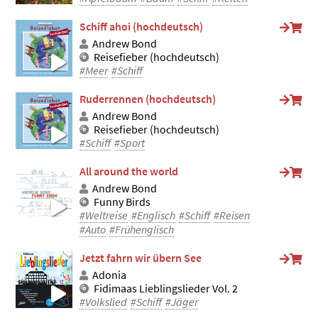
Schiff ahoi (hochdeutsch)
Andrew Bond
Reisefieber (hochdeutsch)
#Meer
#Schiff
Ruderrennen (hochdeutsch)
Andrew Bond
Reisefieber (hochdeutsch)
#Schiff
#Sport
All around the world
Andrew Bond
Funny Birds
#Weltreise
#Englisch
#Schiff
#Reisen
#Auto
#Frühenglisch
Jetzt fahrn wir übern See
Adonia
Fidimaas Lieblingslieder Vol. 2
#Volkslied
#Schiff
#Jäger