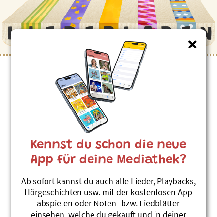
Kinderlieder zum Thema
”Schiff”
Ufo und U-Boot
Andrew Bond
Kennst du schon die neue
Reisefieber
#Ausserirdische
#Hoffnung
#Schiff
#Ufo
App für deine Mediathek?
Ich han e chlyses Schiffli
Ab sofort kannst du auch alle Lieder, Playbacks,
Toby Frey
Hörgeschichten usw. mit der kostenlosen App
D'Zyt isch da!
abspielen oder Noten- bzw. Liedblätter
#Schiff
#Volkslied
einsehen, welche du gekauft und in deiner