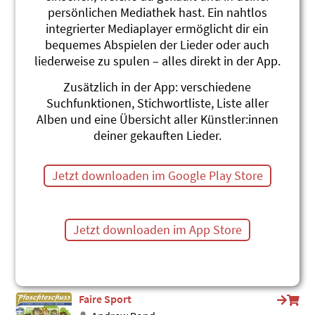
persönlichen Mediathek hast. Ein nahtlos
Penaltyschüüsse
integrierter Mediaplayer ermöglicht dir ein
Andrew Bond
Pfoschteschuss
bequemes Abspielen der Lieder oder auch
#Fussball
#Sport
liederweise zu spulen – alles direkt in der App.
Rowing Race
Zusätzlich in der App: verschiedene
Andrew Bond
Suchfunktionen, Stichwortliste, Liste aller
Rock Pool Rock
Alben und eine Übersicht aller Künstler:innen
#Schiff
#Sport
#Englisch
deiner gekauften Lieder.
Nati-Schal-Hymne
Andrew Bond
Jetzt downloaden im Google Play Store
Pfoschteschuss
#Fussball
#Schweiz
#Sport
Nume es Spiel
Jetzt downloaden im App Store
Andrew Bond
Pfoschteschuss
#Lebenskunde
#Sport
#Verlieren
Faire Sport