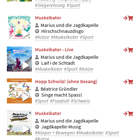
#Siegerehrung
#Sport
Muskelkater
Marius und die Jagdkapelle
Hirschschnauzdisgo
#Katze
#Muskelkater
#Sport
Muskelkater - Live
Marius und die Jagdkapelle
Laif i de Schtadt
#Muskelkater
#Sport
#Katze
Hopp Schwiiz! (ohne Gesang)
Béatrice Gründler
Singe macht Spass!
#Sport
#Fussball
#Schweiz
Muskelkater
Marius und die Jagdkapelle
Jagdkapelle-Musig
#Körper + Bewegen
#Muskelkater
#Sport
#Katze