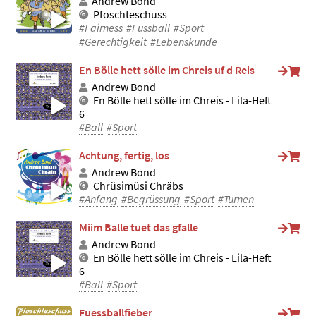
Andrew Bond
Pfoschteschuss
#Fairness
#Fussball
#Sport
#Gerechtigkeit
#Lebenskunde
En Bölle hett sölle im Chreis uf d Reis
Andrew Bond
En Bölle hett sölle im Chreis - Lila-Heft
6
#Ball
#Sport
Achtung, fertig, los
Andrew Bond
Chrüsimüsi Chräbs
#Anfang
#Begrüssung
#Sport
#Turnen
Miim Balle tuet das gfalle
Andrew Bond
En Bölle hett sölle im Chreis - Lila-Heft
6
#Ball
#Sport
Fuessballfieber