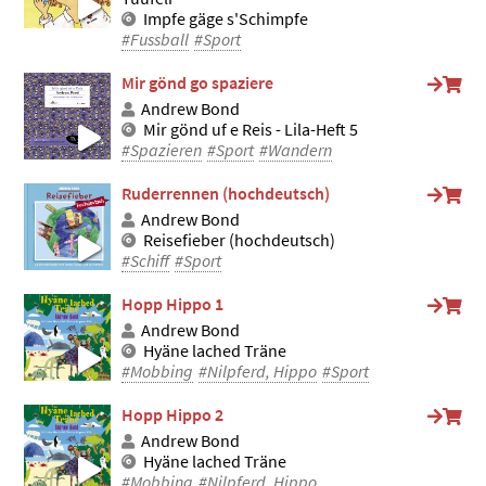
Impfe gäge s'Schimpfe
#Fussball
#Sport
Mir gönd go spaziere
Andrew Bond
Mir gönd uf e Reis - Lila-Heft 5
#Spazieren
#Sport
#Wandern
Ruderrennen (hochdeutsch)
Andrew Bond
Reisefieber (hochdeutsch)
#Schiff
#Sport
Hopp Hippo 1
Andrew Bond
Hyäne lached Träne
#Mobbing
#Nilpferd, Hippo
#Sport
Hopp Hippo 2
Andrew Bond
Hyäne lached Träne
#Mobbing
#Nilpferd, Hippo