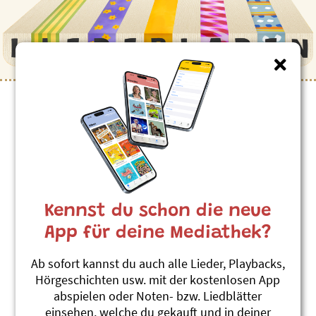
Kinderlieder zum Thema
”Sport”
Hopp Hippo (hochdeutsch)
Andrew Bond
Kennst du schon die neue
Hyänen lachen Tränen (hochdeutsch)
#Mobbing
#Nilpferd, Hippo
#Sport
App für deine Mediathek?
Mir Fans sind top
Ab sofort kannst du auch alle Lieder, Playbacks,
Andrew Bond
Hörgeschichten usw. mit der kostenlosen App
Pfoschteschuss
abspielen oder Noten- bzw. Liedblätter
#Fussball
#Sport
#Verlieren
einsehen, welche du gekauft und in deiner