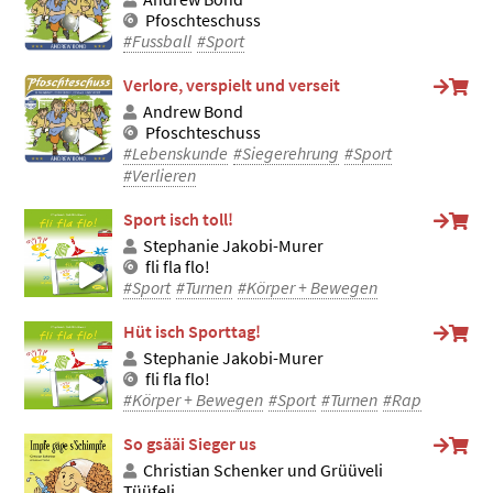
Pfoschteschuss
#Fussball
#Sport
Verlore, verspielt und verseit
Andrew Bond
Pfoschteschuss
#Lebenskunde
#Siegerehrung
#Sport
#Verlieren
Sport isch toll!
Stephanie Jakobi-Murer
fli fla flo!
#Sport
#Turnen
#Körper + Bewegen
Hüt isch Sporttag!
Stephanie Jakobi-Murer
fli fla flo!
#Körper + Bewegen
#Sport
#Turnen
#Rap
So gsääi Sieger us
Christian Schenker und Grüüveli
Tüüfeli