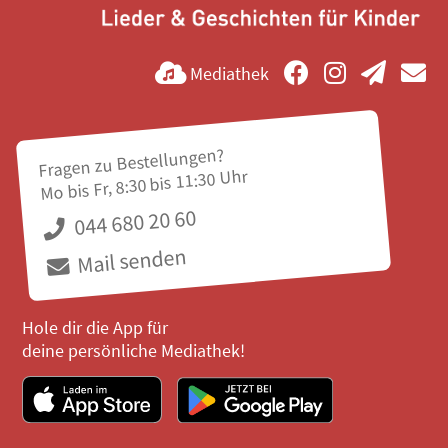
Mediathek
Fragen zu Bestellungen?
Mo bis Fr, 8:30 bis 11:30 Uhr
044 680 20 60
Mail senden
Hole dir die App für
deine persönliche Mediathek!