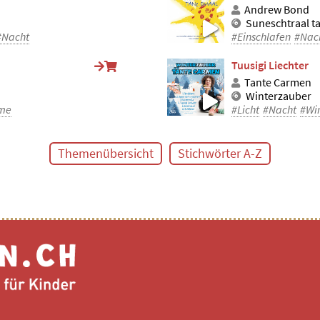
Andrew Bond
Suneschtraal t
#Nacht
#Einschlafen
#Nac
Tuusigi Liechter
Tante Carmen
Winterzauber
me
#Licht
#Nacht
#Wi
Themenübersicht
Stichwörter A-Z