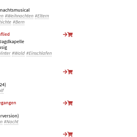
enachtsmusical
en
#Weihnachten
#Eltern
hichte
#Bern
flied
 Jagdkapelle
usig
inter
#Wald
#Einschlafen
24)
lf
gegangen
rversion)
en
#Nacht