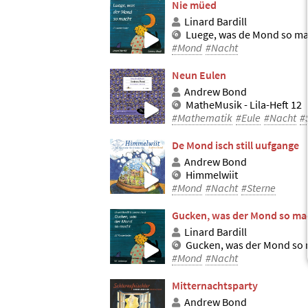
Nie müed
Linard Bardill
Luege, was de Mond so ma
#Mond
#Nacht
Neun Eulen
Andrew Bond
MatheMusik - Lila-Heft 12
#Mathematik
#Eule
#Nacht
#
De Mond isch still uufgange
Andrew Bond
Himmelwiit
#Mond
#Nacht
#Sterne
Gucken, was der Mond so ma
Linard Bardill
Gucken, was der Mond so
#Mond
#Nacht
Mitternachtsparty
Andrew Bond