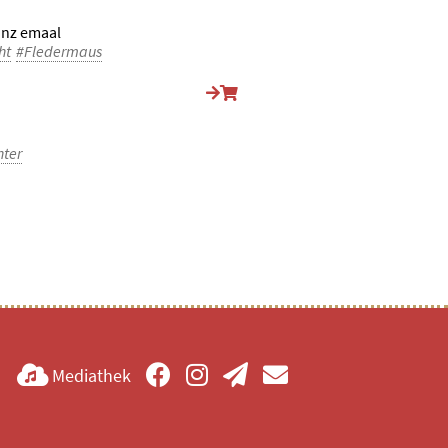
anz emaal
ht
#Fledermaus
nter
Mediathek