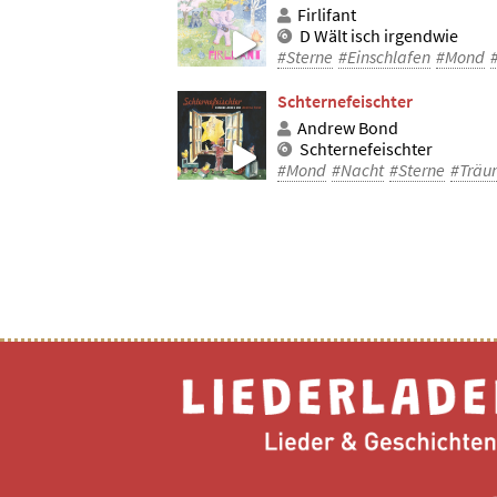
Firlifant
D Wält isch irgendwie
#Sterne
#Einschlafen
#Mond
Schternefeischter
Andrew Bond
Schternefeischter
#Mond
#Nacht
#Sterne
#Träu