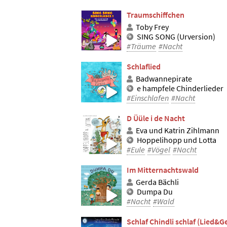
Traumschiffchen
Toby Frey
SING SONG (Urversion)
#Träume
#Nacht
Schlaflied
Badwannepirate
e hampfele Chinderlieder
#Einschlafen
#Nacht
D Üüle i de Nacht
Eva und Katrin Zihlmann
Hoppelihopp und Lotta
#Eule
#Vögel
#Nacht
Im Mitternachtswald
Gerda Bächli
Dumpa Du
#Nacht
#Wald
Schlaf Chindli schlaf (Lied&G