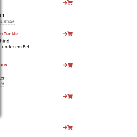
 1
antasie
im Tunkle
Chind
 under em Bett
 uus
ter
ht