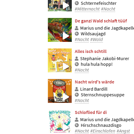
Schternefeischter
#Mitternacht
#Nacht
De ganzi Wald schlaft tüüf
Marius und die Jagdkapell
Wildsaujagd
#Nacht
#Wald
Alles isch schtill
Stephanie Jakobi-Murer
hula hula hopp!
#Nacht
Nacht wird's wärde
Linard Bardill
Sternschnuppesuppe
#Nacht
Schloflied für di
Marius und die Jagdkapell
Hirschschnauzdisgo
#Nacht
#Einschlafen
#Angst