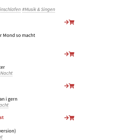
inschlafen
#Musik & Singen
er Mond so macht
ter
#Nacht
an i gern
acht
st
ersion)
ht