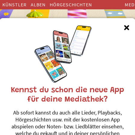
KÜNSTLER
ALBEN
HÖRGESCHICHTEN
MED
Kinderlieder zum Thema ”Nacht
Kennst du schon die neue App
für deine Mediathek?
Zmitts ir Nacht
Ab sofort kannst du auch alle Lieder, Playbacks,
Linard Bardill
Hörgeschichten usw. mit der kostenlosen App
Luege, was de 
#Nacht
abspielen oder Noten- bzw. Liedblätter einsehen,
welche du gekauft und in deiner persönlichen