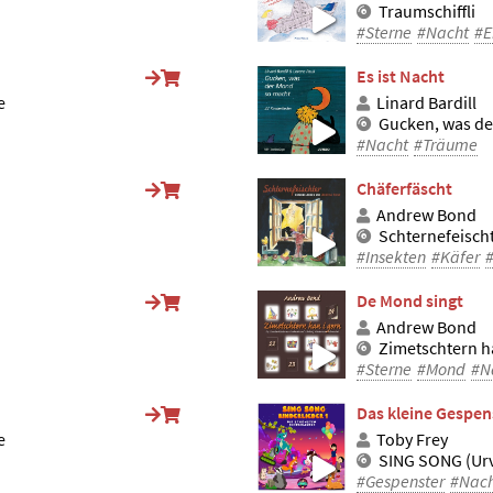
Traumschiffli
#Sterne
#Nacht
#E
Es ist Nacht
e
Linard Bardill
Gucken, was d
#Nacht
#Träume
Chäferfäscht
Andrew Bond
Schternefeisch
#Insekten
#Käfer
De Mond singt
Andrew Bond
Zimetschtern h
#Sterne
#Mond
#N
Das kleine Gespen
e
Toby Frey
SING SONG (Urv
#Gespenster
#Nac