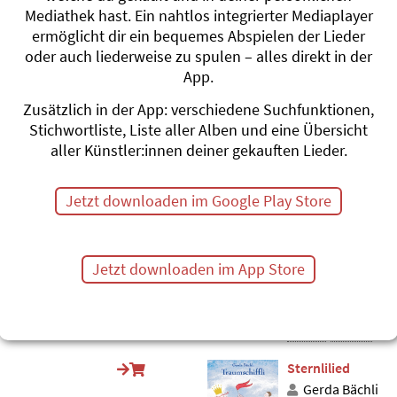
Myni chlyni Flöte
Mediathek hast. Ein nahtlos integrierter Mediaplayer
Roland Zoss
ermöglicht dir ein bequemes Abspielen der Lieder
cht
Schlummerland
oder auch liederweise zu spulen – alles direkt in der
#Nacht
#Sterne
#F
App.
Irgendöppis isch 
Zusätzlich in der App: verschiedene Suchfunktionen,
d Schlieremer 
Stichwortliste, Liste aller Alben und eine Übersicht
S Gschpängscht
aller Künstler:innen deiner gekauften Lieder.
Sterne
#Nacht
#Angst
Flädermuus flüüg
Jetzt downloaden im Google Play Store
Andrew Bond
Schternefeisch
#Fledermaus
#Nac
Jetzt downloaden im App Store
cht
I de Nacht (Lied)
Silberbüx
 macht
Uf Räuberjagd
#Angst
#Nacht
Sternlilied
Gerda Bächli