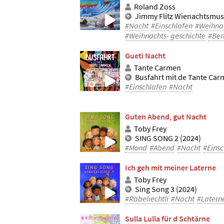
Roland Zoss
Jimmy Flitz Wienachtsmus
#Nacht
#Einschlafen
#Weihna
#Weihnachts- geschichte
#Ber
Gueti Nacht
Tante Carmen
Busfahrt mit de Tante Ca
#Einschlafen
#Nacht
Guten Abend, gut Nacht
Toby Frey
SING SONG 2 (2024)
#Mond
#Abend
#Nacht
#Einsc
Ich geh mit meiner Laterne
Toby Frey
Sing Song 3 (2024)
#Räbeliechtli
#Nacht
#Latern
Sulla Lulla für d Schtärne