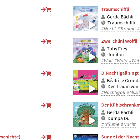
Traumschiffli
Gerda Bächli
Traumschiffli
#Nacht
#Träume
#
Zwei chlini Wölfli
Toby Frey
Judihui
#Wolf
#Wald
#Wet
D'Nachtigall singt
Béatrice Gründl
Der Traum von 
#Nachtigall
#Musik
Der Kühlschrankm
Gerda Bächli
Dumpa Du
#Träume
#Nacht
eschichte)
Sunne i der Nacht