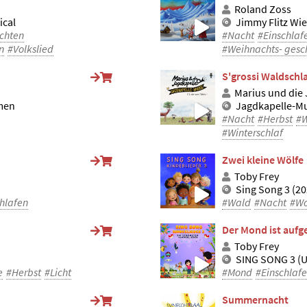
Roland Zoss
ical
Jimmy Flitz Wi
chten
#Nacht
#Einschlaf
n
#Volkslied
#Weihnachts- gesc
S'grossi Waldschla
Marius und die
rmen
Jagdkapelle-M
#Nacht
#Herbst
#W
#Winterschlaf
Zwei kleine Wölfe
Toby Frey
Sing Song 3 (20
hlafen
#Wald
#Nacht
#Wo
Der Mond ist auf
Toby Frey
SING SONG 3 (U
e
#Herbst
#Licht
#Mond
#Einschlaf
Summernacht