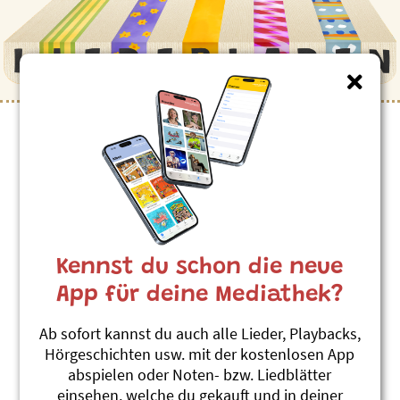
Kinderlieder zum Thema
”Motorrad”
10 Töff
Andrew Bond
Kennst du schon die neue
Reisefieber
#Fahrzeuge
#Motorrad
#Zählen
App für deine Mediathek?
Zehn Motorräder (hochdeutsch)
Ab sofort kannst du auch alle Lieder, Playbacks,
Andrew Bond
Hörgeschichten usw. mit der kostenlosen App
Reisefieber (hochdeutsch)
abspielen oder Noten- bzw. Liedblätter
#Motorrad
einsehen, welche du gekauft und in deiner