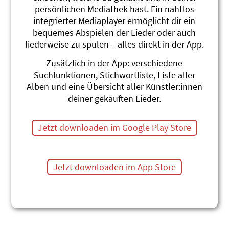
persönlichen Mediathek hast. Ein nahtlos
De Töff vom Polizischt
integrierter Mediaplayer ermöglicht dir ein
Adonia
Fidimaas Lieblingslieder Vol. 1
bequemes Abspielen der Lieder oder auch
#Volkslied
#Polizei
#Motorrad
liederweise zu spulen – alles direkt in der App.
De Töff vom Polizischt
Zusätzlich in der App: verschiedene
Dominique Huber
Suchfunktionen, Stichwortliste, Liste aller
Luschtigi & gschaffigi Liedli
Alben und eine Übersicht aller Künstler:innen
#Motorrad
#Polizei
#Volkslied
deiner gekauften Lieder.
De Töff vom Polizischt
Toby Frey
Jetzt downloaden im Google Play Store
Judihui
#Motorrad
#Esswaren
#Polizei
#Fahrzeuge
Jetzt downloaden im App Store
Themenübersicht
Stichwörter A-Z