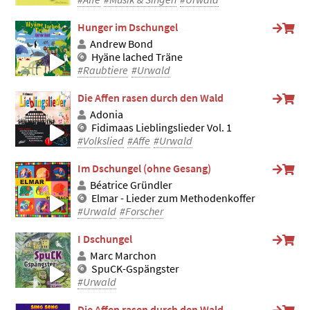
Hunger im Dschungel
Andrew Bond
Hyäne lached Träne
#Raubtiere
#Urwald
Die Affen rasen durch den Wald
Adonia
Fidimaas Lieblingslieder Vol. 1
#Volkslied
#Affe
#Urwald
Im Dschungel (ohne Gesang)
Béatrice Gründler
Elmar - Lieder zum Methodenkoffer
#Urwald
#Forscher
I Dschungel
Marc Marchon
SpuCK-Gspängster
#Urwald
Die Affen rasen durch den Wald