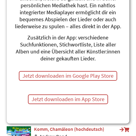
persönlichen Mediathek hast. Ein nahtlos
Jaguar
integrierter Mediaplayer ermöglicht dir ein
Roland Zoss
Xenegugeli, Tierlieder ABC
bequemes Abspielen der Lieder oder auch
#Raubtiere
#Urwald
liederweise zu spulen – alles direkt in der App.
De Urwald verwacht
Zusätzlich in der App: verschiedene
d Schlieremer Chind
Suchfunktionen, Stichwortliste, Liste aller
De Tarzan cha nöd singe
Alben und eine Übersicht aller Künstler:innen
#Urwald
deiner gekauften Lieder.
Die Affen rasen durch den Wald
Toby Frey
Jetzt downloaden im Google Play Store
Sing Song 1 (2024)
#Affe
#Urwald
Wo ist der Urwald hin? (hochdeutsch)
Jetzt downloaden im App Store
Andrew Bond
Hyänen lachen Tränen (hochdeutsch)
#Affe
#Umwelt (-schutz)
#Urwald
Komm, Chamäleon (hochdeutsch)