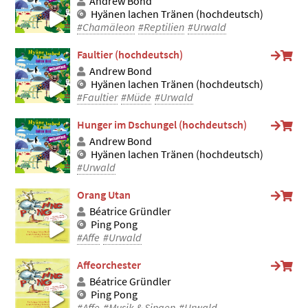
Andrew Bond
Hyänen lachen Tränen (hochdeutsch)
#Chamäleon
#Reptilien
#Urwald
Faultier (hochdeutsch)
Andrew Bond
Hyänen lachen Tränen (hochdeutsch)
#Faultier
#Müde
#Urwald
Hunger im Dschungel (hochdeutsch)
Andrew Bond
Hyänen lachen Tränen (hochdeutsch)
#Urwald
Orang Utan
Béatrice Gründler
Ping Pong
#Affe
#Urwald
Affeorchester
Béatrice Gründler
Ping Pong
#Affe
#Musik & Singen
#Urwald