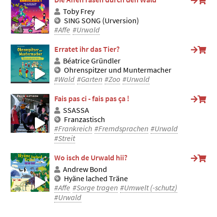
Toby Frey
SING SONG (Urversion)
#Affe
#Urwald
Erratet ihr das Tier?
Béatrice Gründler
Ohrenspitzer und Muntermacher
#Wald
#Garten
#Zoo
#Urwald
Fais pas ci - fais pas ça !
SSASSA
Franzastisch
#Frankreich
#Fremdsprachen
#Urwald
#Streit
Wo isch de Urwald hii?
Andrew Bond
Hyäne lached Träne
#Affe
#Sorge tragen
#Umwelt (-schutz)
#Urwald