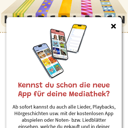
Kinderlieder zum Thema
”Urwald”
Im Urwald vo Kaeng Krachan
Andrew Bond
Kennst du schon die neue
D Elefante plantsched
#Asien
#Urwald
App für deine Mediathek?
Orang-Utan
Ab sofort kannst du auch alle Lieder, Playbacks,
Roland Zoss
Hörgeschichten usw. mit der kostenlosen App
Xenegugeli, Tierlieder ABC
abspielen oder Noten- bzw. Liedblätter
#Affe
#Asien
#Urwald
einsehen, welche du gekauft und in deiner