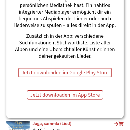
persönlichen Mediathek hast. Ein nahtlos
Schreckjäger
integrierter Mediaplayer ermöglicht dir ein
Marius und die Jagdkapelle
Verschreckjäger
bequemes Abspielen der Lieder oder auch
#Jäger
liederweise zu spulen – alles direkt in der App.
Jägertango
Zusätzlich in der App: verschiedene
Marius und die Jagdkapelle
Suchfunktionen, Stichwortliste, Liste aller
Verschreckjäger
Alben und eine Übersicht aller Künstler:innen
#Jäger
#Tanzen
deiner gekauften Lieder.
Wildsaujagd
Marius und die Jagdkapelle
Jetzt downloaden im Google Play Store
Wildsaujagd
#Jäger
#Wald
Jagdkapelle-Musig
Jetzt downloaden im App Store
Marius und die Jagdkapelle
Worscht
#Jäger
Jaga, sammla (Lied)