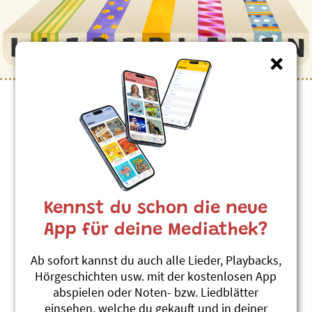
Kinderlieder zum Thema
”Jäger”
Wolf
Roland Zoss
Kennst du schon die neue
Jimmy Flitz Hits 1
#Wolf
#Jäger
#Schaf
App für deine Mediathek?
Monschterjäger
Ab sofort kannst du auch alle Lieder, Playbacks,
Andrew Bond
Hörgeschichten usw. mit der kostenlosen App
Monschterjäger und anderi Brüef
abspielen oder Noten- bzw. Liedblätter
#Angst
#Jäger
#Monster
#Mut
einsehen, welche du gekauft und in deiner