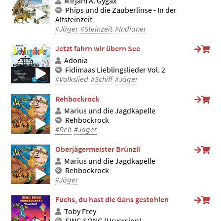
Mirjam A. Gygax
Phips und die Zauberlinse - In der
Altsteinzeit
#Jäger
#Steinzeit
#Indianer
Jetzt fahrn wir übern See
Adonia
Fidimaas Lieblingslieder Vol. 2
#Volkslied
#Schiff
#Jäger
Rehbockrock
Marius und die Jagdkapelle
Rehbockrock
#Reh
#Jäger
Oberjägermeister Brünzli
Marius und die Jagdkapelle
Rehbockrock
#Jäger
Fuchs, du hast die Gans gestohlen
Toby Frey
SING SONG (Urversion)