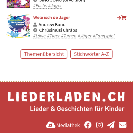
#Fuchs
#Jäger
Wele isch de Jäger
Andrew Bond
Chrüsimüsi Chräbs
#Löwe
#Tiger
#Turnen
#Jäger
#Fangspiel
Themenübersicht
Stichwörter A-Z
Mediathek