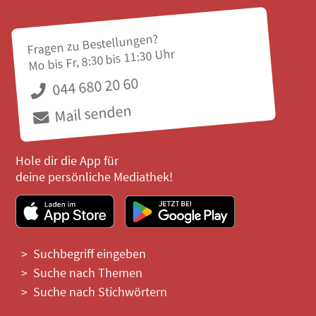
Fragen zu Bestellungen?
Mo bis Fr, 8:30 bis 11:30 Uhr
044 680 20 60
Mail senden
Hole dir die App für
deine persönliche Mediathek!
Suchbegriff eingeben
Suche nach Themen
Suche nach Stichwörtern