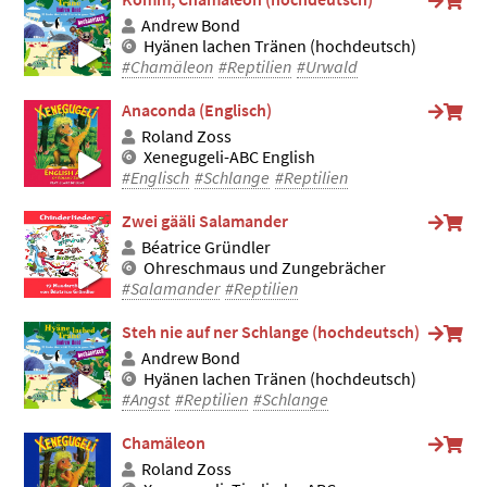
Andrew Bond
Hyänen lachen Tränen (hochdeutsch)
#Chamäleon
#Reptilien
#Urwald
Anaconda (Englisch)
Roland Zoss
Xenegugeli-ABC English
#Englisch
#Schlange
#Reptilien
Zwei gääli Salamander
Béatrice Gründler
Ohreschmaus und Zungebrächer
#Salamander
#Reptilien
Steh nie auf ner Schlange (hochdeutsch)
Andrew Bond
Hyänen lachen Tränen (hochdeutsch)
#Angst
#Reptilien
#Schlange
Chamäleon
Roland Zoss