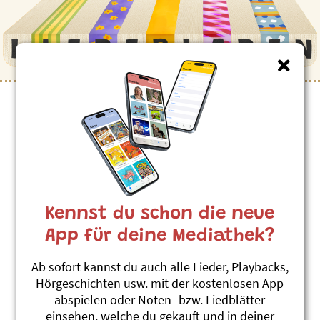
Kinderlieder zum Thema
”Reptilien”
Anaconda (Französisch)
Roland Zoss
Kennst du schon die neue
Xenegugeli-ABC Français
#Schlange
#Reptilien
App für deine Mediathek?
Chameleon (Englisch)
Ab sofort kannst du auch alle Lieder, Playbacks,
Roland Zoss
Hörgeschichten usw. mit der kostenlosen App
Xenegugeli-ABC English
abspielen oder Noten- bzw. Liedblätter
#Englisch
#Chamäleon
#Reptilien
einsehen, welche du gekauft und in deiner