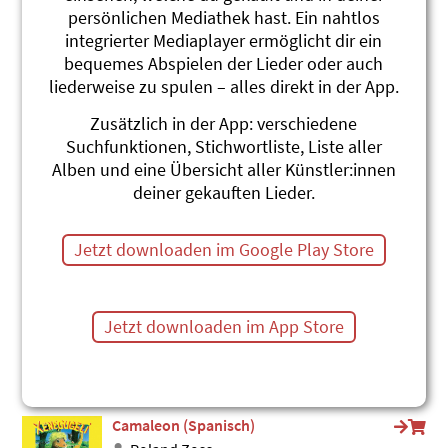
persönlichen Mediathek hast. Ein nahtlos
Anaconda (Spanisch)
integrierter Mediaplayer ermöglicht dir ein
Roland Zoss
Xenegugeli-ABC Español
bequemes Abspielen der Lieder oder auch
#Schlange
#Reptilien
liederweise zu spulen – alles direkt in der App.
Iguana (Spanisch)
Zusätzlich in der App: verschiedene
Roland Zoss
Suchfunktionen, Stichwortliste, Liste aller
Xenegugeli-ABC Español
Alben und eine Übersicht aller Künstler:innen
#Reptilien
deiner gekauften Lieder.
Chaméléon (Französisch)
Roland Zoss
Jetzt downloaden im Google Play Store
Xenegugeli-ABC Français
#Chamäleon
#Reptilien
Iguana (Englisch)
Jetzt downloaden im App Store
Roland Zoss
Xenegugeli-ABC English
#Englisch
#Reptilien
Camaleon (Spanisch)