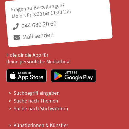
Fragen zu Bestellungen?
Mo bis Fr, 8:30 bis 11:30 Uhr
044 680 20 60
Mail senden
Hole dir die App für
deine persönliche Mediathek!
Suchbegriff eingeben
Suche nach Themen
Suche nach Stichwörtern
Künstlerinnen & Künstler