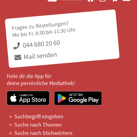
Fragen zu Bestellungen?
Mo bis Fr, 8:30 bis 11:30 Uhr
044 680 20 60
Mail senden
Hole dir die App für
deine persönliche Mediathek!
Suchbegriff eingeben
Suche nach Themen
Suche nach Stichwörtern