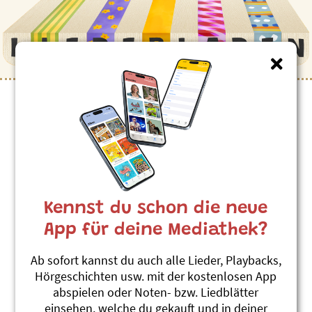
Kinderlieder zum Thema
”Cowboy”
Countrybänd
karTON
Kennst du schon die neue
Schturmfrii
#Cowboy
App für deine Mediathek?
Rosemarie mein Pferd
Ab sofort kannst du auch alle Lieder, Playbacks,
Andrew Bond
Hörgeschichten usw. mit der kostenlosen App
Chleiderchischte
abspielen oder Noten- bzw. Liedblätter
#Cowboy
#Pferd, Pony
einsehen, welche du gekauft und in deiner