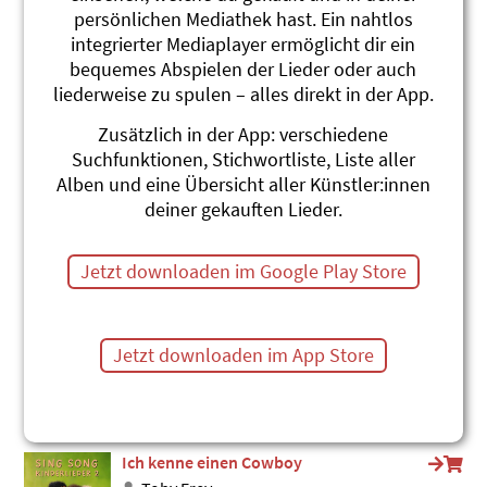
persönlichen Mediathek hast. Ein nahtlos
De Cowboy Smiley
integrierter Mediaplayer ermöglicht dir ein
Stephanie Jakobi-Murer
sing sam sum!
bequemes Abspielen der Lieder oder auch
#Cowboy
#Pferd, Pony
liederweise zu spulen – alles direkt in der App.
An den Ufern des Mexico Rivers
Zusätzlich in der App: verschiedene
Adonia
Suchfunktionen, Stichwortliste, Liste aller
Fidimaas Lieblingslieder Vol. 1
Alben und eine Übersicht aller Künstler:innen
#Cowboy
#Volkslied
deiner gekauften Lieder.
Cowboy
Mättu & Schnuder Buebe
Jetzt downloaden im Google Play Store
Dräcksöili
#Cowboy
#Pferd, Pony
An den Ufern des Mexiko Rivers
Jetzt downloaden im App Store
Toby Frey
SING SONG 2 (2024)
#Cowboy
#Gefühle
#Pferd, Pony
Ich kenne einen Cowboy