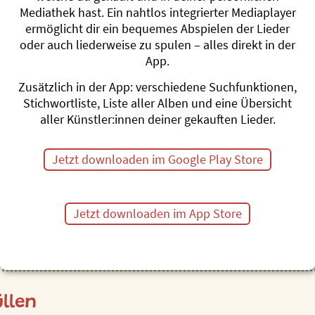
n, Ergänzungen oder Hinweise hast zur Webseite oder zur 
Mediathek hast. Ein nahtlos integrierter Mediaplayer
ermöglicht dir ein bequemes Abspielen der Lieder
nd gerne deine Lieder oder Erzählungen auch im Liederladen 
oder auch liederweise zu spulen – alles direkt in der
App.
...uns einfach etwas mitteilen möchtest.
Zusätzlich in der App: verschiedene Suchfunktionen,
Stichwortliste, Liste aller Alben und eine Übersicht
ast du Fragen zu deiner Bestellung oder deiner Mediathe
aller Künstler:innen deiner gekauften Lieder.
o bis Fr zwischen 8:30 und 11:30 Uhr auch telefonsich errei
Jetzt downloaden im Google Play Store
Unsere Kontaktdaten
erlag AG • Schönenbergstrasse 275 • 8820 Wädenswil • Tel
Jetzt downloaden im App Store
llen