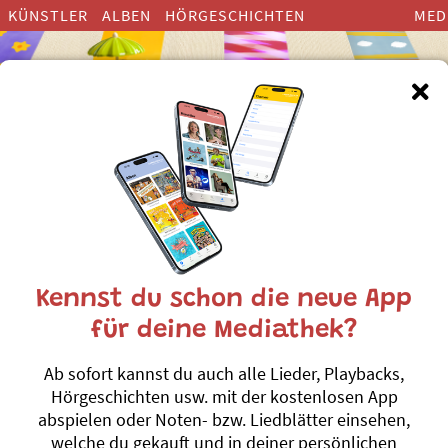
KÜNSTLER
ALBEN
HÖRGESCHICHTEN
MED
fach Kontakt mit uns aufneh
Kennst du schon die neue App
für deine Mediathek?
msten kontaktierst du uns via untenstehendes Formular
Ab sofort kannst du auch alle Lieder, Playbacks,
...Fragen zu einer Bestellung oder einem Online-Kauf hast,
Hörgeschichten usw. mit der kostenlosen App
abspielen oder Noten- bzw. Liedblätter einsehen,
was bzgl. deines Bestellprozesses oder deiner Mediathek unkla
welche du gekauft und in deiner persönlichen