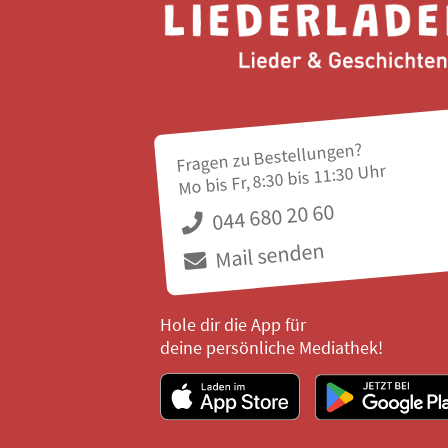
Fragen zu Bestellungen?
Mo bis Fr, 8:30 bis 11:30 Uhr
044 680 20 60
Mail senden
Hole dir die App für
deine persönliche Mediathek!