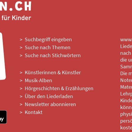
Suchbegriff eingeben
www.l
Liede
Suche nach Themen
nach
Suche nach Stichwörtern
die u
Samm
Künstlerinnen & Künstler
Die m
Noten
Musik-Alben
Mater
Hörgeschichten & Erzählungen
Lehrp
Über den Liederladen
Kinde
Newsletter abonnieren
könne
Kontakt
phys
persö
kost