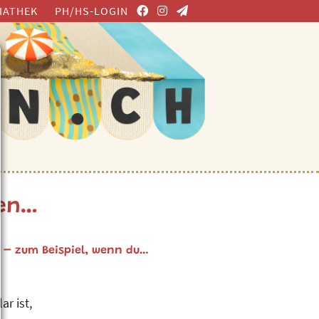
IATHEK
PH/HS-LOGIN
men…
 – zum Beispiel, wenn du…
r ist,