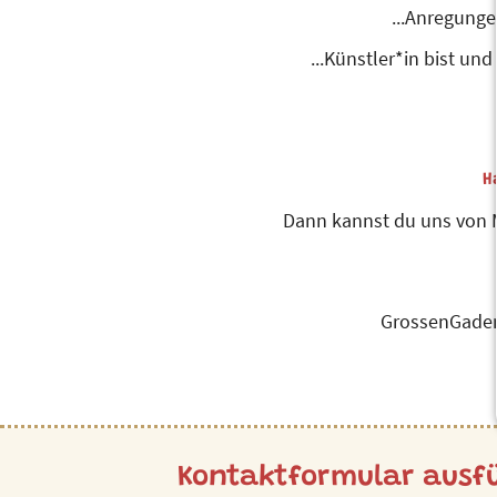
...Anregunge
...Künstler*in bist u
H
Dann kannst du uns von M
GrossenGadenV
Kontaktformular ausfü