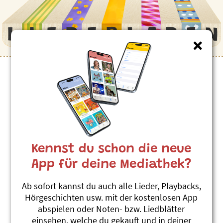
Kinderlieder zum Thema
”Maulwurf”
Muuling und Schmätterwurf
Linard Bardill
Kennst du schon die neue
Luege, was de Mond so macht
#Maulwurf
#Schmetterling
App für deine Mediathek?
Maulling und Schmetterwurf
Ab sofort kannst du auch alle Lieder, Playbacks,
Linard Bardill
Hörgeschichten usw. mit der kostenlosen App
Gucken, was der Mond so macht
abspielen oder Noten- bzw. Liedblätter
#Maulwurf
#Schmetterling
einsehen, welche du gekauft und in deiner