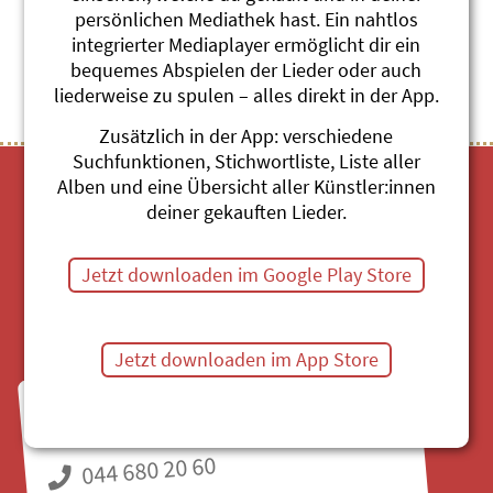
persönlichen Mediathek hast. Ein nahtlos
Themenübersicht
Stichwörter A-Z
integrierter Mediaplayer ermöglicht dir ein
bequemes Abspielen der Lieder oder auch
liederweise zu spulen – alles direkt in der App.
Zusätzlich in der App: verschiedene
Suchfunktionen, Stichwortliste, Liste aller
Alben und eine Übersicht aller Künstler:innen
deiner gekauften Lieder.
Jetzt downloaden im Google Play Store
Mediathek
Jetzt downloaden im App Store
Fragen zu Bestellungen?
Mo bis Fr, 8:30 bis 11:30 Uhr
044 680 20 60