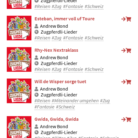
Zugpferdli-Lieder
#Reisen
#Zug
#Fantasie
#Schweiz
Esteban, immer voll uf Toure
Andrew Bond
Zugpferdli-Lieder
#Reisen
#Zug
#Fantasie
#Schweiz
Rhy-Nex Nextraklass
Andrew Bond
Zugpferdli-Lieder
#Reisen
#Zug
#Fantasie
#Schweiz
Will de Wisper sorge tuet
Andrew Bond
Zugpferdli-Lieder
#Reisen
#Miteinander umgehen
#Zug
#Fantasie
#Schweiz
Gwida, Gwida, Gwida
Andrew Bond
Zugpferdli-Lieder