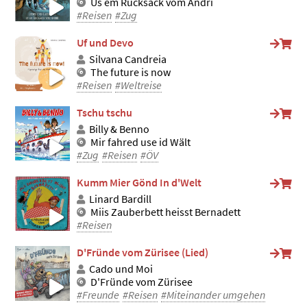
Us em Rucksack vom Andri
#Reisen
#Zug
Uf und Devo
Silvana Candreia
The future is now
#Reisen
#Weltreise
Tschu tschu
Billy & Benno
Mir fahred use id Wält
#Zug
#Reisen
#ÖV
Kumm Mier Gönd In d'Welt
Linard Bardill
Miis Zauberbett heisst Bernadett
#Reisen
D'Fründe vom Zürisee (Lied)
Cado und Moi
D'Fründe vom Zürisee
#Freunde
#Reisen
#Miteinander umgehen