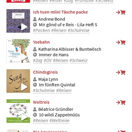
#Reisen
#Ritter
#Zug
#Fantasie
#Schweiz
Ich tuen miini Täsche packe
Andrew Bond
Mir gönd uf e Reis - Lila-Heft 5
#Packen
#Reisen
#Schulreise
Ysebahn
Katharina Albisser & Buntwösch
Immer de Hans
#Zug
#ÖV
#Reisen
#Schweiz
Chindsgireis
Maja Lynn
Im fünften Quintal
#Schulreise
#Reisen
Weltreis
Béatrice Gründler
10 wildi Zappelmüüs
#Reisen
#Weltreise