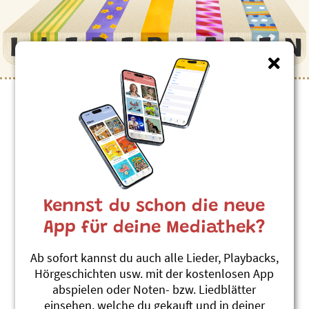
Kinderlieder zum Thema
”Reisen”
D'Ackerschüchi Barbara
Linard Bardill
Kennst du schon die neue
Was i nid weiss, weiss mini Geiss
#Fernweh
#Mut
#Reisen
#Weltreise
App für deine Mediathek?
Zauberschiff
Ab sofort kannst du auch alle Lieder, Playbacks,
Juni Nami
Hörgeschichten usw. mit der kostenlosen App
1000 Füess
abspielen oder Noten- bzw. Liedblätter
#Schiff
#Fantasie
#Reisen
einsehen, welche du gekauft und in deiner