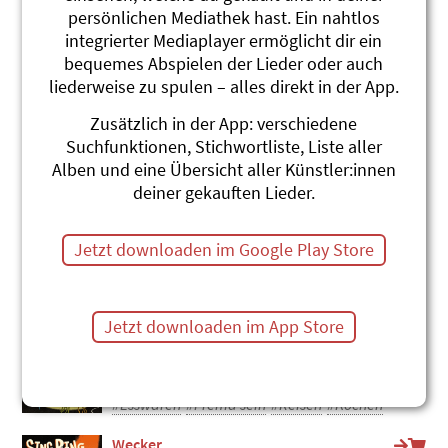
persönlichen Mediathek hast. Ein nahtlos
Wältreis
integrierter Mediaplayer ermöglicht dir ein
Andrew Bond
Reisefieber
bequemes Abspielen der Lieder oder auch
#Reisen
#Weltreise
liederweise zu spulen – alles direkt in der App.
Bewegti Träum
Zusätzlich in der App: verschiedene
Christian Schenker und Grüüveli
Suchfunktionen, Stichwortliste, Liste aller
Tüüfeli
Alben und eine Übersicht aller Künstler:innen
Gwunderfitz
deiner gekauften Lieder.
#Träume
#Reisen
#Fernweh
Reisefieber (hochdeutsch)
Jetzt downloaden im Google Play Store
Andrew Bond
Reisefieber (hochdeutsch)
#Fernweh
#Reisen
Jetzt downloaden im App Store
Birchermüesli
Roland Zoss
Sing-Ding
#Esswaren
#Fremd sein
#Reisen
#Kochen
Wecker