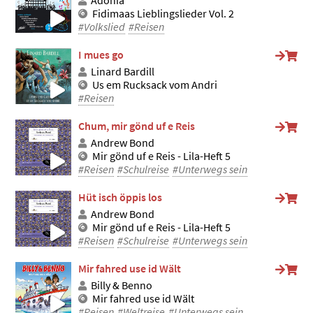
Adonia
Fidimaas Lieblingslieder Vol. 2
#Volkslied
#Reisen
I mues go
Linard Bardill
Us em Rucksack vom Andri
#Reisen
Chum, mir gönd uf e Reis
Andrew Bond
Mir gönd uf e Reis - Lila-Heft 5
#Reisen
#Schulreise
#Unterwegs sein
Hüt isch öppis los
Andrew Bond
Mir gönd uf e Reis - Lila-Heft 5
#Reisen
#Schulreise
#Unterwegs sein
Mir fahred use id Wält
Billy & Benno
Mir fahred use id Wält
#Reisen
#Weltreise
#Unterwegs sein