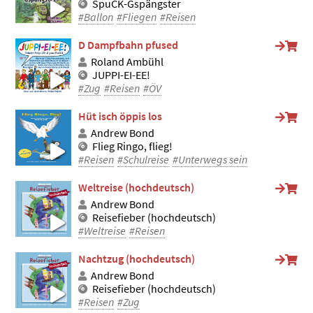
SpuCK-Gspängster
#Ballon
#Fliegen
#Reisen
D Dampfbahn pfused
Roland Ambühl
JUPPI-EI-EE!
#Zug
#Reisen
#ÖV
Hüt isch öppis los
Andrew Bond
Flieg Ringo, flieg!
#Reisen
#Schulreise
#Unterwegs sein
Weltreise (hochdeutsch)
Andrew Bond
Reisefieber (hochdeutsch)
#Weltreise
#Reisen
Nachtzug (hochdeutsch)
Andrew Bond
Reisefieber (hochdeutsch)
#Reisen
#Zug