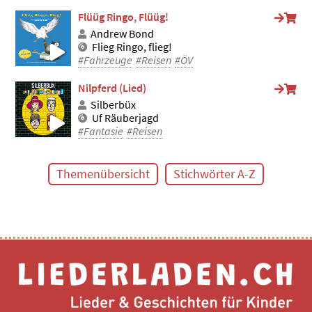
Flüüg Ringo, Flüüg!
Andrew Bond
Flieg Ringo, flieg!
#Fahrzeuge
#Reisen
#ÖV
Nilpferd (Lied)
Silberbüx
Uf Räuberjagd
#Fantasie
#Reisen
Themenübersicht
Stichwörter A-Z