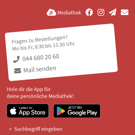
Mediathek
Fragen zu Bestellungen?
Mo bis Fr, 8:30 bis 11:30 Uhr
044 680 20 60
Mail senden
Hole dir die App für
deine persönliche Mediathek!
Suchbegriff eingeben