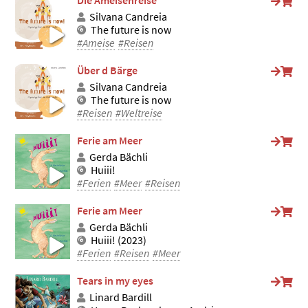
Die Ameisenreise
Silvana Candreia
The future is now
#Ameise
#Reisen
Über d Bärge
Silvana Candreia
The future is now
#Reisen
#Weltreise
Ferie am Meer
Gerda Bächli
Huiii!
#Ferien
#Meer
#Reisen
Ferie am Meer
Gerda Bächli
Huiii! (2023)
#Ferien
#Reisen
#Meer
Tears in my eyes
Linard Bardill