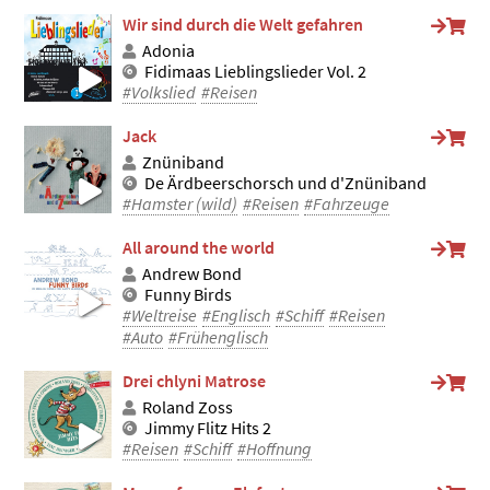
Wir sind durch die Welt gefahren
Adonia
Fidimaas Lieblingslieder Vol. 2
#Volkslied
#Reisen
Jack
Znüniband
De Ärdbeerschorsch und d'Znüniband
#Hamster (wild)
#Reisen
#Fahrzeuge
All around the world
Andrew Bond
Funny Birds
#Weltreise
#Englisch
#Schiff
#Reisen
#Auto
#Frühenglisch
Drei chlyni Matrose
Roland Zoss
Jimmy Flitz Hits 2
#Reisen
#Schiff
#Hoffnung