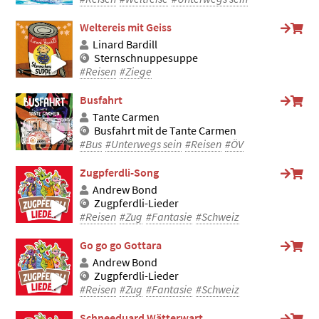
Weltereis mit Geiss
Linard Bardill
Sternschnuppesuppe
#Reisen
#Ziege
Busfahrt
Tante Carmen
Busfahrt mit de Tante Carmen
#Bus
#Unterwegs sein
#Reisen
#ÖV
Zugpferdli-Song
Andrew Bond
Zugpferdli-Lieder
#Reisen
#Zug
#Fantasie
#Schweiz
Go go go Gottara
Andrew Bond
Zugpferdli-Lieder
#Reisen
#Zug
#Fantasie
#Schweiz
Schneeduard Wätterwart