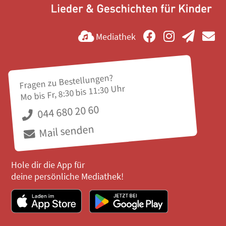
Mediathek
Fragen zu Bestellungen?
Mo bis Fr, 8:30 bis 11:30 Uhr
044 680 20 60
Mail senden
Hole dir die App für
deine persönliche Mediathek!