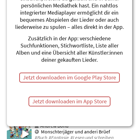
persönlichen Mediathek hast. Ein nahtlos
Büecherwurm
integrierter Mediaplayer ermöglicht dir ein
Christian Schenker und Grüüveli
bequemes Abspielen der Lieder oder auch
Tüüfeli
liederweise zu spulen – alles direkt in der App.
Chumm, mir boue e Isebahn
#Buch
Zusätzlich in der App: verschiedene
Suchfunktionen, Stichwortliste, Liste aller
Büecherwurm
Alben und eine Übersicht aller Künstler:innen
Christian Schenker und Grüüveli
deiner gekauften Lieder.
Tüüfeli
Häxesaft mit Zouberchraft
#Buch
Jetzt downloaden im Google Play Store
S'isch Ziit für d'Gschicht
Adonia
Achtung, fertig, los!
Jetzt downloaden im App Store
#Fantasie
#Buch
In einem Buch in unsrer Bibliothek
Andrew Bond
Monschterjäger und anderi Brüef
#Buch
#Fantasie
#Lesen und schreiben