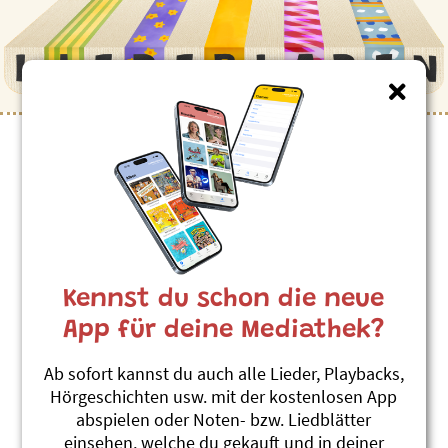
Kinderlieder zum Thema
”Buch”
Bueche / Fagus
Roland Zoss
Kennst du schon die neue
Baumlieder 1
#Indianer
#Wald
#Baum
App für deine Mediathek?
#Umwelt (-schutz)
#Buch
#Buche
Ab sofort kannst du auch alle Lieder, Playbacks,
Biächerfrässer-Räpp
Hörgeschichten usw. mit der kostenlosen App
Karin Anderhalden
abspielen oder Noten- bzw. Liedblätter
Ä Zaiberer isch im Land gsi
einsehen, welche du gekauft und in deiner
#Buch
#Rap