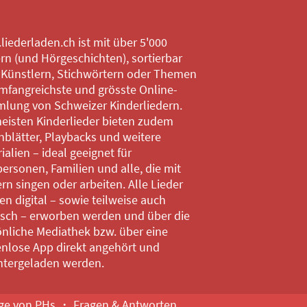
iederladen.ch ist mit über 5'000
rn (und Hörgeschichten), sortierbar
 Künstlern, Stichwörtern oder Themen
mfangreichste und grösste Online-
lung von Schweizer Kinderliedern.
eisten Kinderlieder bieten zudem
blätter, Playbacks und weitere
ialien – ideal geeignet für
ersonen, Familien und alle, die mit
rn singen oder arbeiten. Alle Lieder
n digital – sowie teilweise auch
isch – erworben werden und über die
nliche Mediathek bzw. über eine
enlose App direkt angehört und
ntergeladen werden.
ige von PHs
Fragen & Antworten