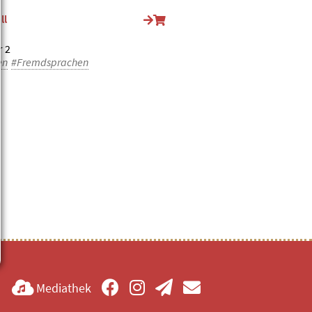
ll
r 2
en
#Fremdsprachen
Mediathek