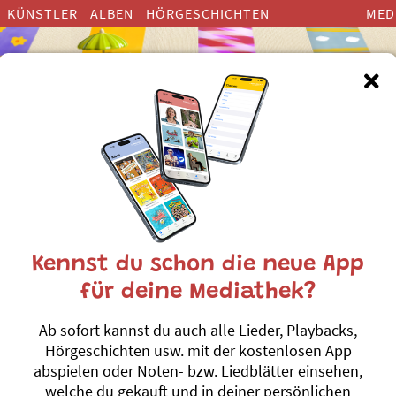
KÜNSTLER
ALBEN
HÖRGESCHICHTEN
MED
derlieder zum Thema ”Italieni
Kennst du schon die neue App
für deine Mediathek?
Himugueegeli
Ab sofort kannst du auch alle Lieder, Playbacks,
Badwannepirat
Hörgeschichten usw. mit der kostenlosen App
e hampfele Chi
rien
#Strand
#Zoo
#Wortspiel
#
abspielen oder Noten- bzw. Liedblätter einsehen,
welche du gekauft und in deiner persönlichen