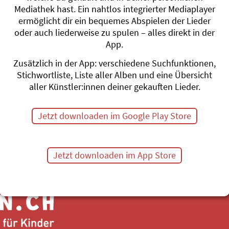
Mediathek hast. Ein nahtlos integrierter Mediaplayer
Sogni di Rock'n'Ro
ermöglicht dir ein bequemes Abspielen der Lieder
SSASSA
oder auch liederweise zu spulen – alles direkt in der
Schnabelwetze
App.
#Italienisch
#Tanz
Zusätzlich in der App: verschiedene Suchfunktionen,
Stichwortliste, Liste aller Alben und eine Übersicht
aller Künstler:innen deiner gekauften Lieder.
#Gefühle
Jetzt downloaden im Google Play Store
Themenübersicht
Stichwörter A-Z
Jetzt downloaden im App Store