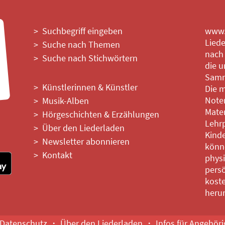
Suchbegriff eingeben
www.l
Liede
Suche nach Themen
nach
Suche nach Stichwörtern
die u
Samm
Künstlerinnen & Künstler
Die m
Noten
Musik-Alben
Mater
Hörgeschichten & Erzählungen
Lehrp
Über den Liederladen
Kinde
Newsletter abonnieren
könne
Kontakt
phys
persö
kost
heru
Datenschutz
Über den Liederladen
Infos für Angehör