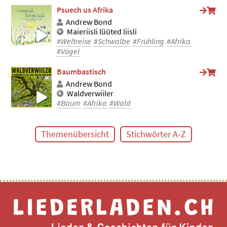
Psuech us Afrika
Andrew Bond
Maieriisli lüüted liisli
#Weltreise
#Schwalbe
#Frühling
#Afrika
#Vögel
Baumbastisch
Andrew Bond
Waldverwiiler
#Baum
#Afrika
#Wald
Themenübersicht
Stichwörter A-Z