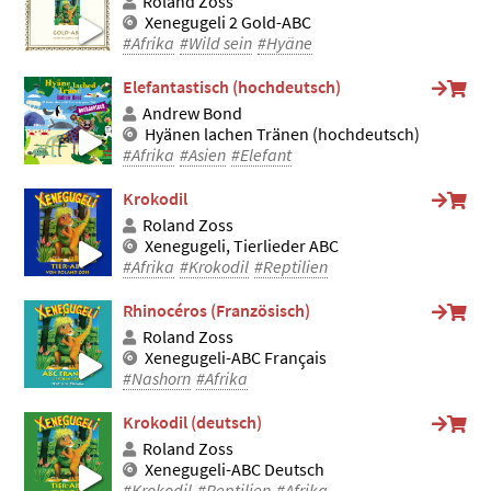
Roland Zoss
Xenegugeli 2 Gold-ABC
#Afrika
#Wild sein
#Hyäne
Elefantastisch (hochdeutsch)
Andrew Bond
Hyänen lachen Tränen (hochdeutsch)
#Afrika
#Asien
#Elefant
Krokodil
Roland Zoss
Xenegugeli, Tierlieder ABC
#Afrika
#Krokodil
#Reptilien
Rhinocéros (Französisch)
Roland Zoss
Xenegugeli-ABC Français
#Nashorn
#Afrika
Krokodil (deutsch)
Roland Zoss
Xenegugeli-ABC Deutsch
#Krokodil
#Reptilien
#Afrika