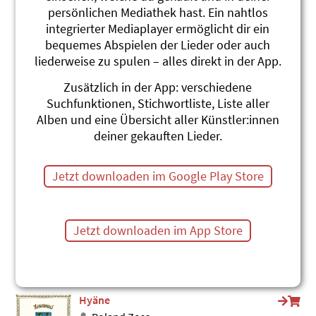
persönlichen Mediathek hast. Ein nahtlos
I de Savanne
integrierter Mediaplayer ermöglicht dir ein
Andrew Bond
Prima, Rhina!
bequemes Abspielen der Lieder oder auch
#Afrika
liederweise zu spulen – alles direkt in der App.
Zebra
Zusätzlich in der App: verschiedene
Roland Zoss
Suchfunktionen, Stichwortliste, Liste aller
Xenegugeli, Tierlieder ABC
Alben und eine Übersicht aller Künstler:innen
#Zebra
#Afrika
deiner gekauften Lieder.
Baumbastisch
Andrew Bond
Jetzt downloaden im Google Play Store
Prima, Rhina!
#Afrika
#Baobab
#Baum
Pinguin in Afrika (Vers)
Jetzt downloaden im App Store
Andrew Bond
Suneschtraal tanz emaal
#Afrika
#Pinguin
#Vögel
Hyäne