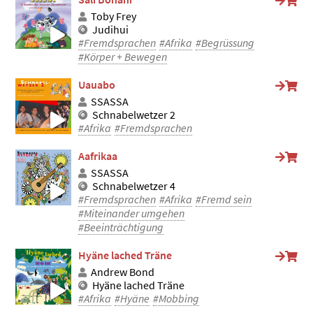
Toby Frey
Judihui
#Fremdsprachen
#Afrika
#Begrüssung
#Körper + Bewegen
Uauabo
SSASSA
Schnabelwetzer 2
#Afrika
#Fremdsprachen
Aafrikaa
SSASSA
Schnabelwetzer 4
#Fremdsprachen
#Afrika
#Fremd sein
#Miteinander umgehen
#Beeinträchtigung
Hyäne lached Träne
Andrew Bond
Hyäne lached Träne
#Afrika
#Hyäne
#Mobbing