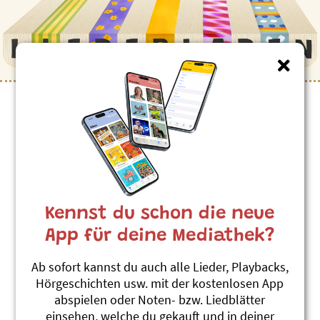
Kinderlieder zum Thema
”Afrika”
Baobab / Adansonia digitata
Roland Zoss
Kennst du schon die neue
Baumlieder 2
#Elefant
#Afrika
#Affe
#Baum
#Baobab
App für deine Mediathek?
Maimona
Ab sofort kannst du auch alle Lieder, Playbacks,
Roland Zoss
Hörgeschichten usw. mit der kostenlosen App
Schlummerland 2
abspielen oder Noten- bzw. Liedblätter
#Afrika
#Elefant
#Glück
einsehen, welche du gekauft und in deiner