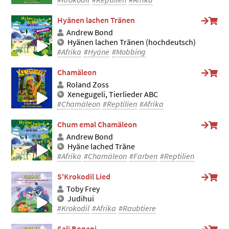
Hyänen lachen Tränen
Andrew Bond
Hyänen lachen Tränen (hochdeutsch)
#Afrika
#Hyäne
#Mobbing
Chamäleon
Roland Zoss
Xenegugeli, Tierlieder ABC
#Chamäleon
#Reptilien
#Afrika
Chum emal Chamäleon
Andrew Bond
Hyäne lached Träne
#Afrika
#Chamäleon
#Farben
#Reptilien
S'Krokodil Lied
Toby Frey
Judihui
#Krokodil
#Afrika
#Raubtiere
Sali Bonani