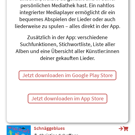
persönlichen Mediathek hast. Ein nahtlos
Isabelle
integrierter Mediaplayer ermöglicht dir ein
Katharina Albisser & Buntwösch
D'Annemarie und du
bequemes Abspielen der Lieder oder auch
#Träume
#Langsam
liederweise zu spulen – alles direkt in der App.
Schnäggelied
Zusätzlich in der App: verschiedene
Gerda Bächli
Suchfunktionen, Stichwortliste, Liste aller
Traumschiffli
Alben und eine Übersicht aller Künstler:innen
#Schnecke
#Langsam
deiner gekauften Lieder.
Dä Güschtl
Silberbüx
Jetzt downloaden im Google Play Store
Gheim isch gheim
#Langsam
#Anders sein
#Schulweg
Z'spat
Jetzt downloaden im App Store
Silberbüx
Knall uf Fall
#zu spät
#Langsam
#Schule
Schnäggeblues