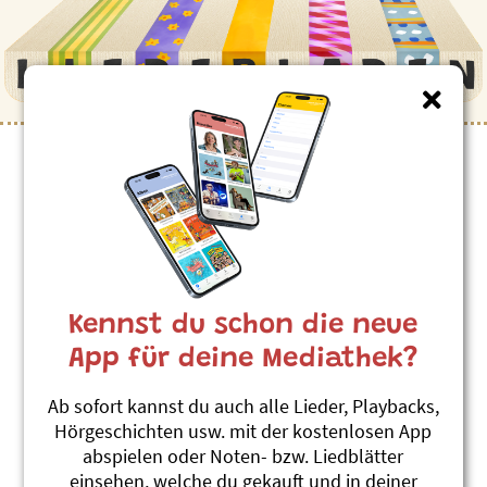
Kinderlieder zum Thema
”Langsam”
Schnäggelied
Eva und Katrin Zihlmann
Kennst du schon die neue
Hoppelihopp
#Schnecke
#Langsam
App für deine Mediathek?
Schnäggeblues
Ab sofort kannst du auch alle Lieder, Playbacks,
Billy & Benno
Hörgeschichten usw. mit der kostenlosen App
Wendelland mir chömed!
abspielen oder Noten- bzw. Liedblätter
#Schnecke
#Langsam
#Musik & Singen
einsehen, welche du gekauft und in deiner