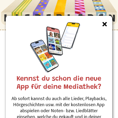
Kinderlieder zum Thema
”Talent”
Ich chan öppis guet, guet, guet (Lied)
Andrew Bond
Kennst du schon die neue
Blueme für de Samichlaus
#Mut
#Samichlaus
#Talent
App für deine Mediathek?
S grööschte Talänt
Ab sofort kannst du auch alle Lieder, Playbacks,
Andrew Bond
Hörgeschichten usw. mit der kostenlosen App
Monschterjäger und anderi Brüef
abspielen oder Noten- bzw. Liedblätter
#Talent
einsehen, welche du gekauft und in deiner