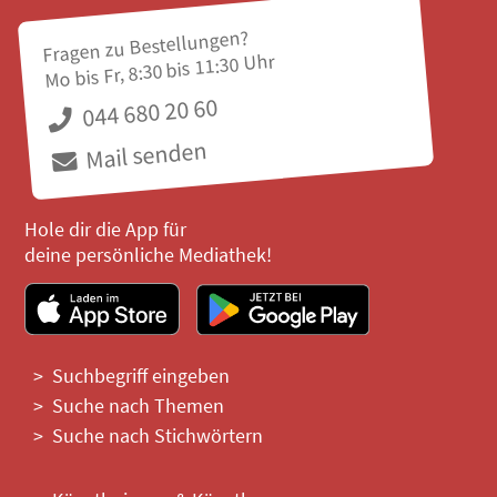
Fragen zu Bestellungen?
Mo bis Fr, 8:30 bis 11:30 Uhr
044 680 20 60
Mail senden
Hole dir die App für
deine persönliche Mediathek!
Suchbegriff eingeben
Suche nach Themen
Suche nach Stichwörtern