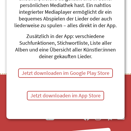
persönlichen Mediathek hast. Ein nahtlos
Zäme simmer starch
integrierter Mediaplayer ermöglicht dir ein
Simon Vetterli
Hand in Hand
bequemes Abspielen der Lieder oder auch
#Talent
#Miteinander (Gruppe)
liederweise zu spulen – alles direkt in der App.
#Anders sein
Zusätzlich in der App: verschiedene
Suchfunktionen, Stichwortliste, Liste aller
Themenübersicht
Stichwörter A-Z
Alben und eine Übersicht aller Künstler:innen
deiner gekauften Lieder.
Jetzt downloaden im Google Play Store
Jetzt downloaden im App Store
Mediathek