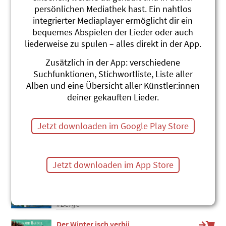
persönlichen Mediathek hast. Ein nahtlos
Bergmusig
integrierter Mediaplayer ermöglicht dir ein
Andrew Bond
Musizin
bequemes Abspielen der Lieder oder auch
#Alpentiere
#Berge
#Musik & Singen
liederweise zu spulen – alles direkt in der App.
Goldi-Song
Zusätzlich in der App: verschiedene
Mättu & Schnuder Buebe
Suchfunktionen, Stichwortliste, Liste aller
Muschterching
Alben und eine Übersicht aller Künstler:innen
#Wandern
#Berge
deiner gekauften Lieder.
Uf em Bärgli
d Schlieremer Chind
Jetzt downloaden im Google Play Store
Die schönschte Liedli, Best-of 1958-
1995
#Jodel
#Berge
#Freude
Jetzt downloaden im App Store
Uf de Wanderig
Stephanie Jakobi-Murer
waduwada!
#Berge
Der Winter isch verbii