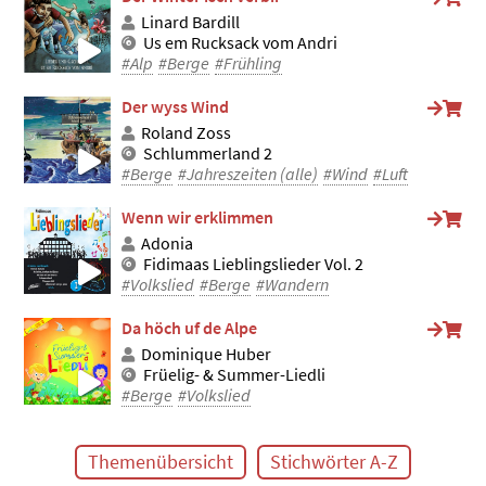
Linard Bardill
Us em Rucksack vom Andri
#Alp
#Berge
#Frühling
Der wyss Wind
Roland Zoss
Schlummerland 2
#Berge
#Jahreszeiten (alle)
#Wind
#Luft
Wenn wir erklimmen
Adonia
Fidimaas Lieblingslieder Vol. 2
#Volkslied
#Berge
#Wandern
Da höch uf de Alpe
Dominique Huber
Früelig- & Summer-Liedli
#Berge
#Volkslied
Themenübersicht
Stichwörter A-Z