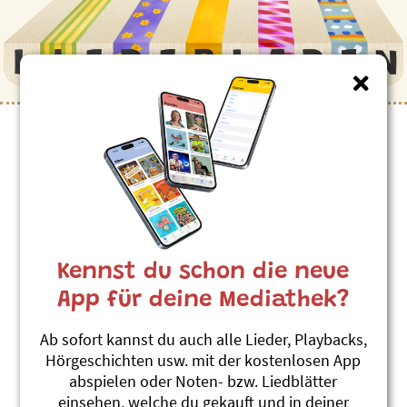
Kinderlieder zum Thema
”Berge”
Holderiaho
Eva und Katrin Zihlmann
Kennst du schon die neue
Hoppelihopp
#Berge
#Alp
#Jodel
App für deine Mediathek?
Der Summer isch verbii
Ab sofort kannst du auch alle Lieder, Playbacks,
Linard Bardill
Hörgeschichten usw. mit der kostenlosen App
Us em Rucksack vom Andri
abspielen oder Noten- bzw. Liedblätter
#Alp
#Alpentiere
#Berge
einsehen, welche du gekauft und in deiner