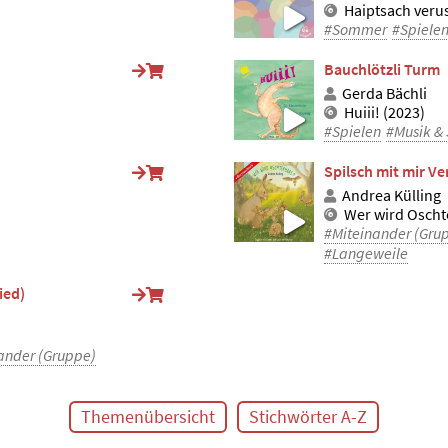
Haiptsach veru
#Sommer
#Spiele
Bauchlötzli Turm
Gerda Bächli
Huiii! (2023)
#Spielen
#Musik &
Spilsch mit mir Ve
Andrea Külling
Wer wird Oscht
#Miteinander (Gru
#Langeweile
ied)
ander (Gruppe)
Themenübersicht
Stichwörter A-Z