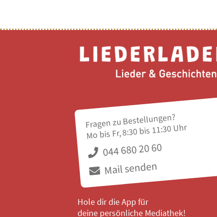
Fragen zu Bestellungen?
Mo bis Fr, 8:30 bis 11:30 Uhr
044 680 20 60
Mail senden
Hole dir die App für
deine persönliche Mediathek!