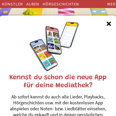
KÜNSTLER
ALBEN
HÖRGESCHICHTEN
MED
rlieder zum Thema ”Siebensch
Kennst du schon die neue App
für deine Mediathek?
Sibe Schliifer
Ab sofort kannst du auch alle Lieder, Playbacks,
Andrew Bond
Hörgeschichten usw. mit der kostenlosen App
Schternefeisch
schläfer
#Musik & Singen
#S
abspielen oder Noten- bzw. Liedblätter einsehen,
welche du gekauft und in deiner persönlichen