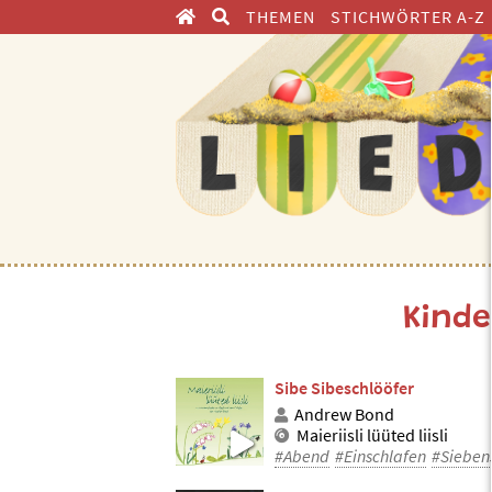
THEMEN
STICHWÖRTER A-Z
ENTDECKEN
Kinde
Sibe Sibeschlööfer
Andrew Bond
Maieriisli lüüted liisli
#Abend
#Einschlafen
#Sieben