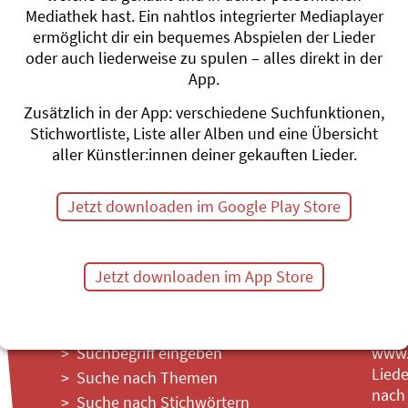
Mediathek hast. Ein nahtlos integrierter Mediaplayer
ermöglicht dir ein bequemes Abspielen der Lieder
oder auch liederweise zu spulen – alles direkt in der
#Träume
App.
Zusätzlich in der App: verschiedene Suchfunktionen,
Themenübersicht
Stichwörter A-Z
Stichwortliste, Liste aller Alben und eine Übersicht
aller Künstler:innen deiner gekauften Lieder.
Jetzt downloaden im Google Play Store
Jetzt downloaden im App Store
Suchbegriff eingeben
www.l
Liede
Suche nach Themen
nach
Suche nach Stichwörtern