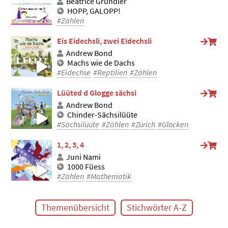
Béatrice Gründler
HOPP, GALOPP!
#Zählen
Eis Eidechsli, zwei Eidechsli
Andrew Bond
Machs wie de Dachs
#Eidechse
#Reptilien
#Zählen
Lüüted d Glogge sächsi
Andrew Bond
Chinder-Sächsilüüte
#Sächsilüüte
#Zählen
#Zürich
#Glocken
1, 2, 3, 4
Juni Nami
1000 Füess
#Zählen
#Mathematik
Themenübersicht
Stichwörter A-Z