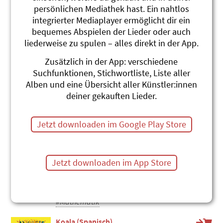
persönlichen Mediathek hast. Ein nahtlos
Tramnummere
integrierter Mediaplayer ermöglicht dir ein
Andrew Bond
Reisefieber
bequemes Abspielen der Lieder oder auch
#Tram
#Zählen
#ÖV
liederweise zu spulen – alles direkt in der App.
10 Töff
Zusätzlich in der App: verschiedene
Andrew Bond
Suchfunktionen, Stichwortliste, Liste aller
Reisefieber
Alben und eine Übersicht aller Künstler:innen
#Fahrzeuge
#Motorrad
#Zählen
deiner gekauften Lieder.
Gans (deutsch)
Roland Zoss
Jetzt downloaden im Google Play Store
Xenegugeli-ABC Deutsch
#Gans
#Bauernhof
#Zählen
Koala (Englisch)
Jetzt downloaden im App Store
Roland Zoss
Xenegugeli-ABC English
#Koala
#Australien
#Englisch
#Zählen
#Mathematik
Koala (Spanisch)