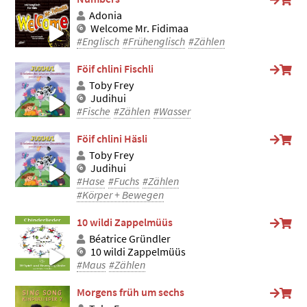
Adonia
Welcome Mr. Fidimaa
#Englisch
#Frühenglisch
#Zählen
Föif chlini Fischli
Toby Frey
Judihui
#Fische
#Zählen
#Wasser
Föif chlini Häsli
Toby Frey
Judihui
#Hase
#Fuchs
#Zählen
#Körper + Bewegen
10 wildi Zappelmüüs
Béatrice Gründler
10 wildi Zappelmüüs
#Maus
#Zählen
Morgens früh um sechs