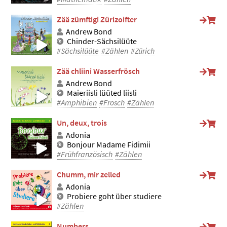
Zää zümftigi Zürizoifter
Andrew Bond
Chinder-Sächsilüüte
#Sächsilüüte
#Zählen
#Zürich
Zää chliini Wasserfrösch
Andrew Bond
Maieriisli lüüted liisli
#Amphibien
#Frosch
#Zählen
Un, deux, trois
Adonia
Bonjour Madame Fidimii
#Frühfranzösisch
#Zählen
Chumm, mir zelled
Adonia
Probiere goht über studiere
#Zählen
Numbers