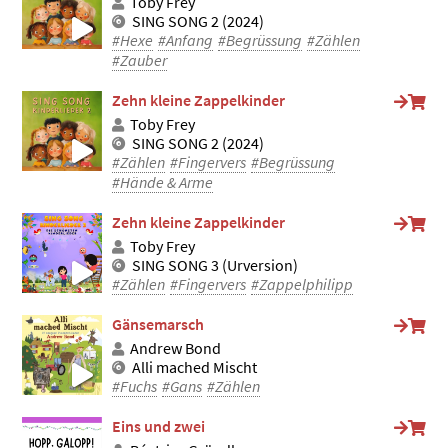
Toby Frey
SING SONG 2 (2024)
#Hexe
#Anfang
#Begrüssung
#Zählen
#Zauber
Zehn kleine Zappelkinder
Toby Frey
SING SONG 2 (2024)
#Zählen
#Fingervers
#Begrüssung
#Hände & Arme
Zehn kleine Zappelkinder
Toby Frey
SING SONG 3 (Urversion)
#Zählen
#Fingervers
#Zappelphilipp
Gänsemarsch
Andrew Bond
Alli mached Mischt
#Fuchs
#Gans
#Zählen
Eins und zwei