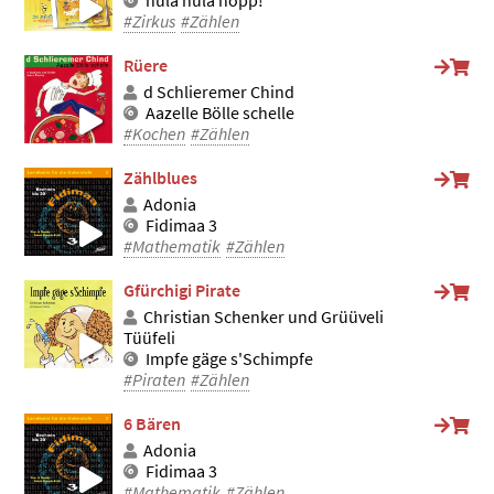
hula hula hopp!
#Zirkus
#Zählen
Rüere
d Schlieremer Chind
Aazelle Bölle schelle
#Kochen
#Zählen
Zählblues
Adonia
Fidimaa 3
#Mathematik
#Zählen
Gfürchigi Pirate
Christian Schenker und Grüüveli
Tüüfeli
Impfe gäge s'Schimpfe
#Piraten
#Zählen
6 Bären
Adonia
Fidimaa 3
#Mathematik
#Zählen