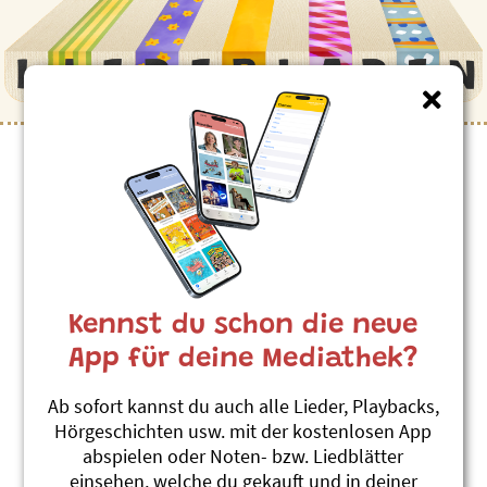
Kinderlieder zum Thema
”Zählen”
Ufwärmsong
Mättu & Schnuder Buebe
Kennst du schon die neue
Muschterching
#Zählen
#Aufwärmen
#Körper + Bewegen
App für deine Mediathek?
Sternehimmel
Ab sofort kannst du auch alle Lieder, Playbacks,
Billy & Benno
Hörgeschichten usw. mit der kostenlosen App
Fründe für immer
abspielen oder Noten- bzw. Liedblätter
#Sterne
#Zählen
#Wunsch
einsehen, welche du gekauft und in deiner