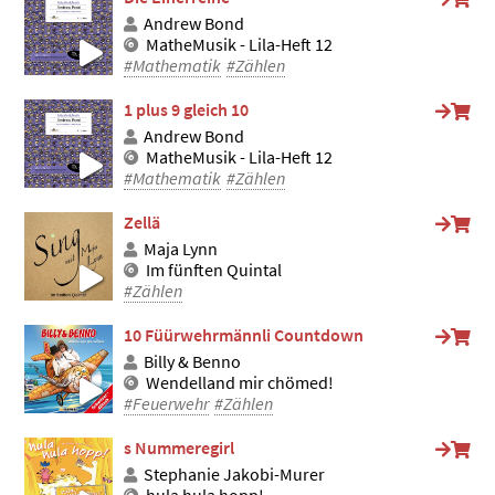
Andrew Bond
MatheMusik - Lila-Heft 12
#Mathematik
#Zählen
1 plus 9 gleich 10
Andrew Bond
MatheMusik - Lila-Heft 12
#Mathematik
#Zählen
Zellä
Maja Lynn
Im fünften Quintal
#Zählen
10 Füürwehrmännli Countdown
Billy & Benno
Wendelland mir chömed!
#Feuerwehr
#Zählen
s Nummeregirl
Stephanie Jakobi-Murer