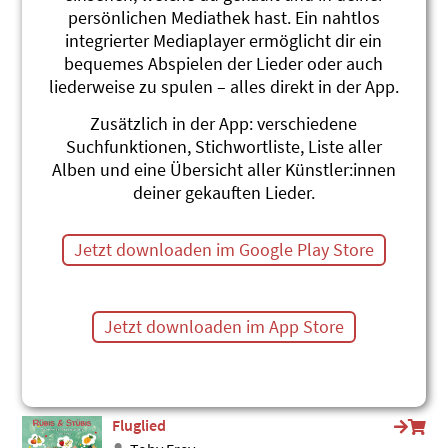
persönlichen Mediathek hast. Ein nahtlos
En Düsejet
integrierter Mediaplayer ermöglicht dir ein
Andrew Bond
Chrüsimüsi Chräbs
bequemes Abspielen der Lieder oder auch
#Flugzeug
#Turnen
liederweise zu spulen – alles direkt in der App.
Ich flüüge mit miim Ruumschiff
Zusätzlich in der App: verschiedene
Andrew Bond
Suchfunktionen, Stichwortliste, Liste aller
Tipps für de Gips
Alben und eine Übersicht aller Künstler:innen
#Fliegen
#Flugzeug
#Träume
#Weltraum
deiner gekauften Lieder.
Unser Pilot (hochdeutsch)
Andrew Bond
Jetzt downloaden im Google Play Store
Reisefieber (hochdeutsch)
#Beruf
#Flugzeug
Mis Flugzüg
Jetzt downloaden im App Store
Silberbüx
Uf em Sprung
#Flugzeug
#Fliegen
#Fantasie
#Basteln
Fluglied