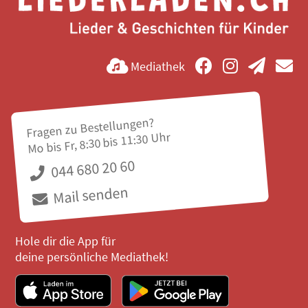
Mediathek
Fragen zu Bestellungen?
Mo bis Fr, 8:30 bis 11:30 Uhr
044 680 20 60
Mail senden
Hole dir die App für
deine persönliche Mediathek!