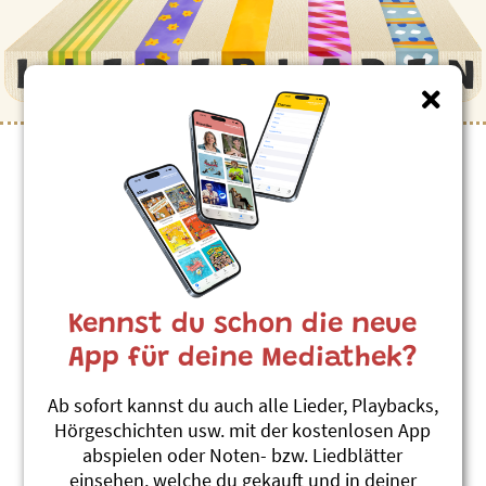
Kinderlieder zum Thema
”Flugzeug”
Über alli Bärge
Roland Zoss
Kennst du schon die neue
Jimmy Flitz Hits 2
#Fliegen
#Flugzeug
#Mondflug
App für deine Mediathek?
Flüg Vogel, Swiss Song
Ab sofort kannst du auch alle Lieder, Playbacks,
Roland Zoss
Hörgeschichten usw. mit der kostenlosen App
Flüg Vogel, Swiss Song (Single)
abspielen oder Noten- bzw. Liedblätter
#Fliegen
#Flugzeug
#Schweiz
einsehen, welche du gekauft und in deiner