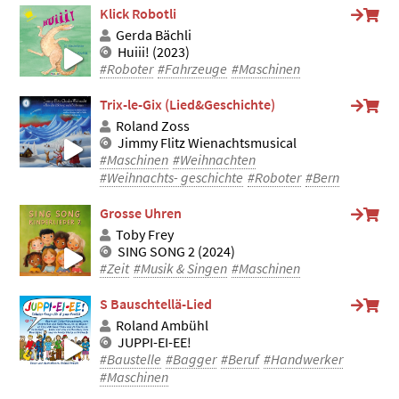
Klick Robotli
Gerda Bächli
Huiii! (2023)
#Roboter
#Fahrzeuge
#Maschinen
Trix-le-Gix (Lied&Geschichte)
Roland Zoss
Jimmy Flitz Wienachtsmusical
#Maschinen
#Weihnachten
#Weihnachts- geschichte
#Roboter
#Bern
Grosse Uhren
Toby Frey
SING SONG 2 (2024)
#Zeit
#Musik & Singen
#Maschinen
S Bauschtellä-Lied
Roland Ambühl
JUPPI-EI-EE!
#Baustelle
#Bagger
#Beruf
#Handwerker
#Maschinen