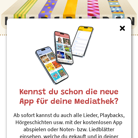
Kinderlieder zum Thema
”Maschinen”
Färnbedienig
Christian Schenker und Grüüveli
Kennst du schon die neue
Tüüfeli
Alles klar, chliine Star
App für deine Mediathek?
#Maschinen
Ab sofort kannst du auch alle Lieder, Playbacks,
Schliifmaschine
Hörgeschichten usw. mit der kostenlosen App
Stephanie Jakobi-Murer
abspielen oder Noten- bzw. Liedblätter
Chindsgi-Hits 2
einsehen, welche du gekauft und in deiner
#Werkzeug
#Maschinen