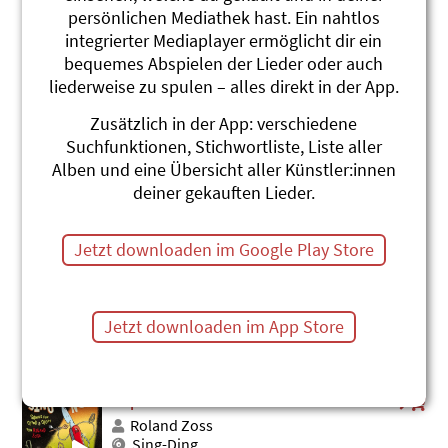
persönlichen Mediathek hast. Ein nahtlos
Häxmaschine
integrierter Mediaplayer ermöglicht dir ein
Roland Zoss
bequemes Abspielen der Lieder oder auch
Sing-Ding
liederweise zu spulen – alles direkt in der App.
#Hexe
#Maschinen
#Basteln
#Körper + Bewegen
#Zauber
#Erfinder
Zusätzlich in der App: verschiedene
Suchfunktionen, Stichwortliste, Liste aller
LHC-Superwältmaschine (feat. Steffe la
Alben und eine Übersicht aller Künstler:innen
Cheffe)
deiner gekauften Lieder.
Roland Zoss
Jimmy Flitz Hits 2
#Maschinen
#Weltraum
#Strom
#Atom
Jetzt downloaden im Google Play Store
#Erfinder
#Rap
Trix-le-Gix Roboter (feat. Steffe la Cheffe)
Roland Zoss
Jetzt downloaden im App Store
Jimmy Flitz Hits 2
#Computer
#Maschinen
#Roboter
#Rap
Superbohrer
Roland Zoss
Sing-Ding