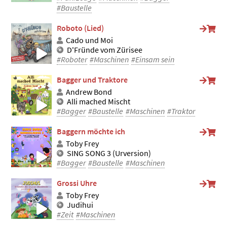
#Baustelle
Roboto (Lied)
Cado und Moi
D'Fründe vom Zürisee
#Roboter
#Maschinen
#Einsam sein
Bagger und Traktore
Andrew Bond
Alli mached Mischt
#Bagger
#Baustelle
#Maschinen
#Traktor
Baggern möchte ich
Toby Frey
SING SONG 3 (Urversion)
#Bagger
#Baustelle
#Maschinen
Grossi Uhre
Toby Frey
Judihui
#Zeit
#Maschinen