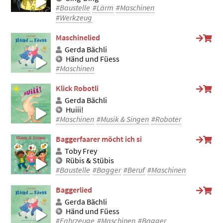
#Baustelle
#Lärm
#Maschinen
#Werkzeug
Maschinelied
Gerda Bächli
Händ und Füess
#Maschinen
Klick Robotli
Gerda Bächli
Huiii!
#Maschinen
#Musik & Singen
#Roboter
Baggerfaarer möcht ich si
Toby Frey
Rübis & Stübis
#Baustelle
#Bagger
#Beruf
#Maschinen
Baggerlied
Gerda Bächli
Händ und Füess
#Fahrzeuge
#Maschinen
#Bagger