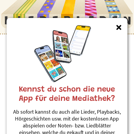
Kinderlieder zum Thema
”Pflanzen”
Es hät zviel Gjätt (Vers)
Andrew Bond
Kennst du schon die neue
Alli Chliine werded gross - Lila-Heft 7
#Garten
#Pflanzen
#Unkraut
App für deine Mediathek?
Chliine, grüene Spitz
Ab sofort kannst du auch alle Lieder, Playbacks,
Andrew Bond
Hörgeschichten usw. mit der kostenlosen App
Machs wie de Dachs
abspielen oder Noten- bzw. Liedblätter
#Garten
#Pflanzen
#Wachsen
einsehen, welche du gekauft und in deiner