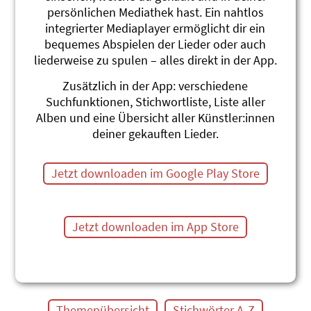
persönlichen Mediathek hast. Ein nahtlos
Mine Garte
integrierter Mediaplayer ermöglicht dir ein
Linard Bardill
Was i nid weiss, weiss mini Geiss
bequemes Abspielen der Lieder oder auch
#Garten
#Pflanzen
#Wachsen
liederweise zu spulen – alles direkt in der App.
Summerlied
Zusätzlich in der App: verschiedene
Gerda Bächli
Suchfunktionen, Stichwortliste, Liste aller
Traumschiffli
Alben und eine Übersicht aller Künstler:innen
#Sommer
#Pflanzen
#Blumen
#Wind
deiner gekauften Lieder.
Ein Männlein steht im Walde
Toby Frey
Jetzt downloaden im Google Play Store
SING SONG 2 (2024)
#Pflanzen
#Wald
Mir sind Gartechind
Jetzt downloaden im App Store
Andrew Bond
Monschterjäger und anderi Brüef
#Blumen
#Garten
#Gemüse
#Pflanzen
Themenübersicht
Stichwörter A-Z