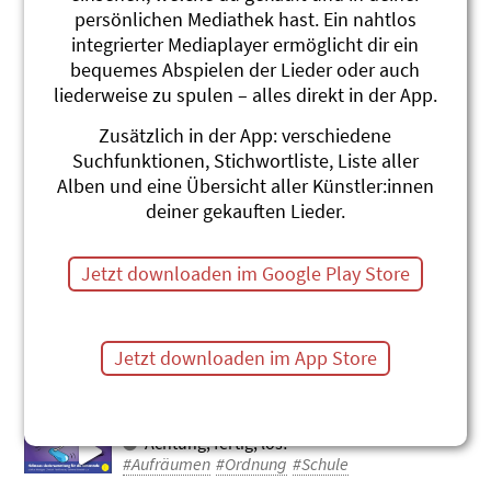
persönlichen Mediathek hast. Ein nahtlos
So en Durenand
integrierter Mediaplayer ermöglicht dir ein
d Schlieremer Chind
Die schönschte Liedli, Best-of 1958-
bequemes Abspielen der Lieder oder auch
1995
liederweise zu spulen – alles direkt in der App.
#Ordnung
#Aufräumen
Zusätzlich in der App: verschiedene
Chnopf Uf Em Chopf
Suchfunktionen, Stichwortliste, Liste aller
Roland Schwab
Alben und eine Übersicht aller Künstler:innen
Di Blaui, Leierchischte
deiner gekauften Lieder.
#Aufräumen
Uufruume
Jetzt downloaden im Google Play Store
Andrew Bond
En Tag im Läbe vom Anders Andersson
(1)
#Aufräumen
#Putzen
Jetzt downloaden im App Store
Ornig mache
Adonia
Achtung, fertig, los!
#Aufräumen
#Ordnung
#Schule