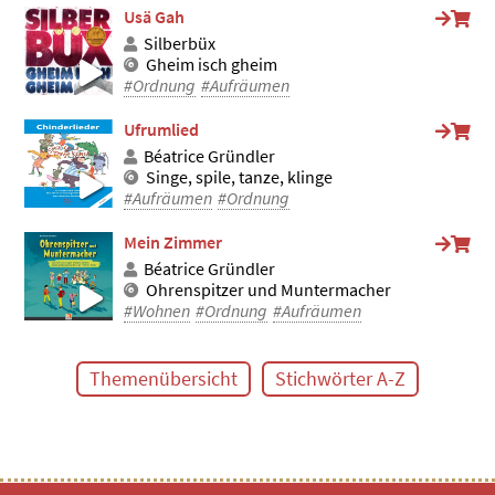
Usä Gah
Silberbüx
Gheim isch gheim
#Ordnung
#Aufräumen
Ufrumlied
Béatrice Gründler
Singe, spile, tanze, klinge
#Aufräumen
#Ordnung
Mein Zimmer
Béatrice Gründler
Ohrenspitzer und Muntermacher
#Wohnen
#Ordnung
#Aufräumen
Themenübersicht
Stichwörter A-Z