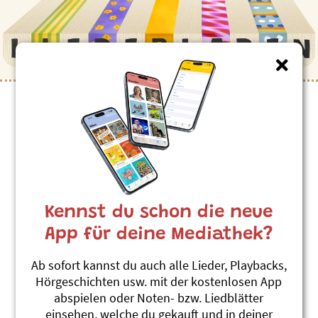
Kinderlieder zum Thema
”Aufräumen”
Ufruume
Maja Lynn
Kennst du schon die neue
Im ersten Quintal
#Aufräumen
#Ordnung
App für deine Mediathek?
Soustall
Ab sofort kannst du auch alle Lieder, Playbacks,
Billy & Benno
Hörgeschichten usw. mit der kostenlosen App
Fründe für immer
abspielen oder Noten- bzw. Liedblätter
#Ordnung
#Aufräumen
einsehen, welche du gekauft und in deiner