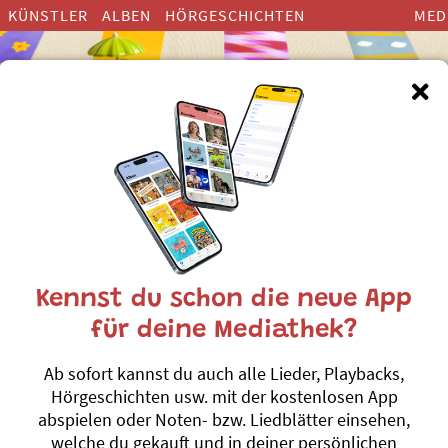
KÜNSTLER
ALBEN
HÖRGESCHICHTEN
MED
inderlieder zum Thema ”Kelte
Kennst du schon die neue App
für deine Mediathek?
Ärdelied
Ab sofort kannst du auch alle Lieder, Playbacks,
Roland Zoss
Hörgeschichten usw. mit der kostenlosen App
Jimmy Flitz Hits
#Baum
#Indianer
#Umwelt 
abspielen oder Noten- bzw. Liedblätter einsehen,
#Vier Elemente
#E
welche du gekauft und in deiner persönlichen