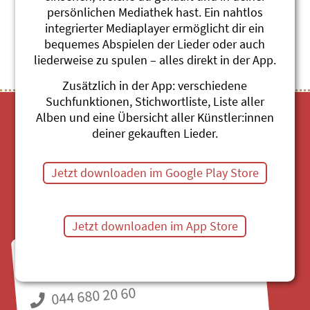
persönlichen Mediathek hast. Ein nahtlos
Themenübersicht
Stichwörter A-Z
integrierter Mediaplayer ermöglicht dir ein
bequemes Abspielen der Lieder oder auch
liederweise zu spulen – alles direkt in der App.
Zusätzlich in der App: verschiedene
Suchfunktionen, Stichwortliste, Liste aller
Alben und eine Übersicht aller Künstler:innen
deiner gekauften Lieder.
Jetzt downloaden im Google Play Store
Mediathek
Jetzt downloaden im App Store
Fragen zu Bestellungen?
Mo bis Fr, 8:30 bis 11:30 Uhr
044 680 20 60