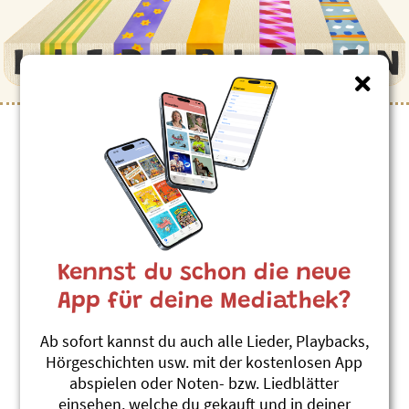
Kinderlieder zum Thema
”Tram”
Tramnummere
Andrew Bond
Kennst du schon die neue
Reisefieber
#Tram
#Zählen
#ÖV
App für deine Mediathek?
Strassenbahn-Nummern (hochdeutsch)
Ab sofort kannst du auch alle Lieder, Playbacks,
Andrew Bond
Hörgeschichten usw. mit der kostenlosen App
Reisefieber (hochdeutsch)
abspielen oder Noten- bzw. Liedblätter
#Fahrzeuge
#Tram
#ÖV
einsehen, welche du gekauft und in deiner