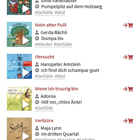
Simu Fankhauser
Pumpelpitz auf dem Holzweg
#Gefühle
#Wut
Mein alter Pulli
Gerda Bächli
Dumpa Du
#Kleider
#Gefühle
Ifersucht
Hanspeter Amstein
Ich find dich schampar guet
#Gefühle
#Wut
Wenn ich truurig bin
Adonia
Hilf mir, chlini Änte!
#Gefühle
Verlüüre
Maja Lynn
Im dritten Quartal
#Verlieren
#Spielen
#Gefühle