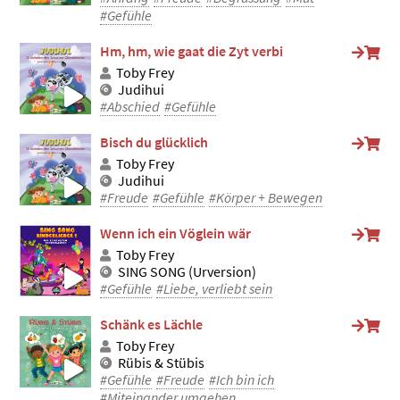
#Gefühle
Hm, hm, wie gaat die Zyt verbi
Toby Frey
Judihui
#Abschied
#Gefühle
Bisch du glücklich
Toby Frey
Judihui
#Freude
#Gefühle
#Körper + Bewegen
Wenn ich ein Vöglein wär
Toby Frey
SING SONG (Urversion)
#Gefühle
#Liebe, verliebt sein
Schänk es Lächle
Toby Frey
Rübis & Stübis
#Gefühle
#Freude
#Ich bin ich
#Miteinander umgehen