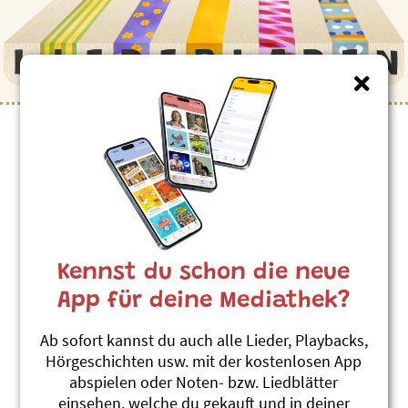
Kinderlieder zum Thema
”Gefühle”
Funlight
SSASSA
Kennst du schon die neue
Schnabelwetzer 4
#Fremdsprachen
#Tanzen
#Gefühle
App für deine Mediathek?
De Schlüssel
Ab sofort kannst du auch alle Lieder, Playbacks,
SSASSA
Hörgeschichten usw. mit der kostenlosen App
Schnabelwetzer 4
abspielen oder Noten- bzw. Liedblätter
#Gefühle
einsehen, welche du gekauft und in deiner