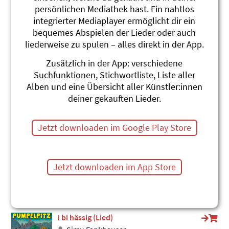
persönlichen Mediathek hast. Ein nahtlos
Aus dem Fluss
integrierter Mediaplayer ermöglicht dir ein
Gerda Bächli
Dumpa Du
bequemes Abspielen der Lieder oder auch
#Herbst
#Nebel
#Gefühle
liederweise zu spulen – alles direkt in der App.
Schlurpf-Lied
Zusätzlich in der App: verschiedene
Roland Zoss
Suchfunktionen, Stichwortliste, Liste aller
Güschi 1
Alben und eine Übersicht aller Künstler:innen
#Schnecke
#Gefühle
#Farben
deiner gekauften Lieder.
Angscht
Hanspeter Amstein
Jetzt downloaden im Google Play Store
Happy Birthday
#Angst
#Gefühle
De truurig Clown
Jetzt downloaden im App Store
Stephanie Jakobi-Murer
hula hula hopp!
#Clown
#Gefühle
#Zirkus
I bi hässig (Lied)