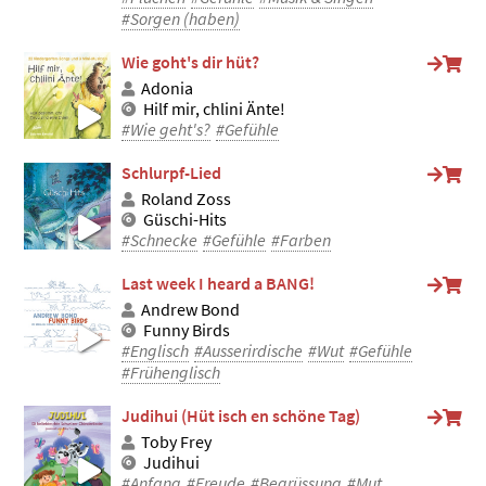
#Sorgen (haben)
Wie goht's dir hüt?
Adonia
Hilf mir, chlini Änte!
#Wie geht's?
#Gefühle
Schlurpf-Lied
Roland Zoss
Güschi-Hits
#Schnecke
#Gefühle
#Farben
Last week I heard a BANG!
Andrew Bond
Funny Birds
#Englisch
#Ausserirdische
#Wut
#Gefühle
#Frühenglisch
Judihui (Hüt isch en schöne Tag)
Toby Frey
Judihui
#Anfang
#Freude
#Begrüssung
#Mut