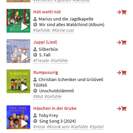
Hüt wotti nüt
Marius und die Jagdkapelle
Mir sind alles Waldchind (Album)
#Gefühle
#Keine Lust
Juppi (Lied)
Silberbüx
5. Fall
#Freude
#Gefühle
Rumpusurig
Christian Schenker und Grüüveli
Tüüfeli
Unschuldslämmli
#Wut
#Gefühle
Häschen in der Grube
Toby Frey
Sing Song 3 (2024)
#Hase
#Krank sein
#Gefühle
#Spital