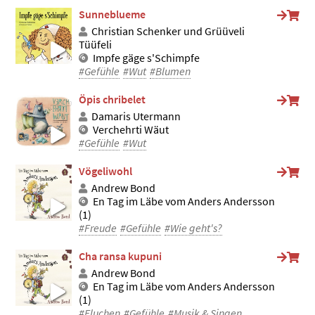
Sunneblueme
Christian Schenker und Grüüveli
Tüüfeli
Impfe gäge s'Schimpfe
#Gefühle
#Wut
#Blumen
Öpis chribelet
Damaris Utermann
Verchehrti Wäut
#Gefühle
#Wut
Vögeliwohl
Andrew Bond
En Tag im Läbe vom Anders Andersson
(1)
#Freude
#Gefühle
#Wie geht's?
Cha ransa kupuni
Andrew Bond
En Tag im Läbe vom Anders Andersson
(1)
#Fluchen
#Gefühle
#Musik & Singen