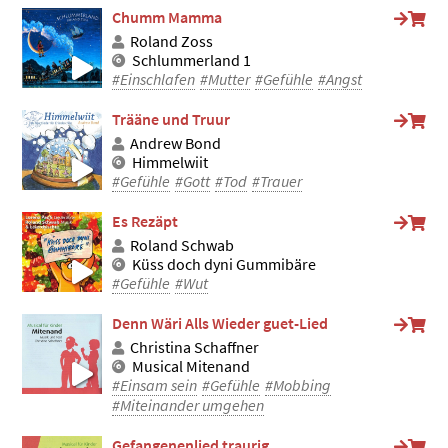
Chumm Mamma
Roland Zoss
Schlummerland 1
#Einschlafen
#Mutter
#Gefühle
#Angst
Trääne und Truur
Andrew Bond
Himmelwiit
#Gefühle
#Gott
#Tod
#Trauer
Es Rezäpt
Roland Schwab
Küss doch dyni Gummibäre
#Gefühle
#Wut
Denn Wäri Alls Wieder guet-Lied
Christina Schaffner
Musical Mitenand
#Einsam sein
#Gefühle
#Mobbing
#Miteinander umgehen
Gefangenenlied traurig