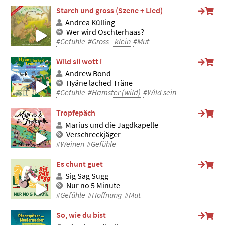
Starch und gross (Szene + Lied)
Andrea Külling
Wer wird Oschterhaas?
#Gefühle
#Gross - klein
#Mut
Wild sii wott i
Andrew Bond
Hyäne lached Träne
#Gefühle
#Hamster (wild)
#Wild sein
Tropfepäch
Marius und die Jagdkapelle
Verschreckjäger
#Weinen
#Gefühle
Es chunt guet
Sig Sag Sugg
Nur no 5 Minute
#Gefühle
#Hoffnung
#Mut
So, wie du bist