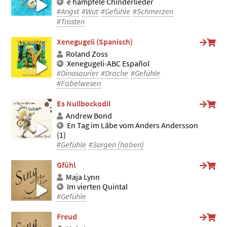
e hampfele Chinderlieder
#Angst
#Wut
#Gefühle
#Schmerzen
#Trösten
Xenegugeli (Spanisch)
Roland Zoss
Xenegugeli-ABC Español
#Dinosaurier
#Drache
#Gefühle
#Fabelwesen
Es Nullbockodil
Andrew Bond
En Tag im Läbe vom Anders Andersson
(1)
#Gefühle
#Sorgen (haben)
Gfühl
Maja Lynn
Im vierten Quintal
#Gefühle
Freud