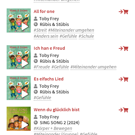
All for one
Toby Frey
Rübis & Stübis
#Streit
#Miteinander umgehen
#Anders sein
#Gefühle
#Schule
Ich han e Freud
Toby Frey
Rübis & Stübis
#Freude
#Gefühle
#Miteinander umgehen
Es eifachs Lied
Toby Frey
Rübis & Stübis
#Gefühle
Wenn du glücklich bist
Toby Frey
SING SONG 2 (2024)
#Körper + Bewegen
#Miteinander (Gruppe)
#Gefühle