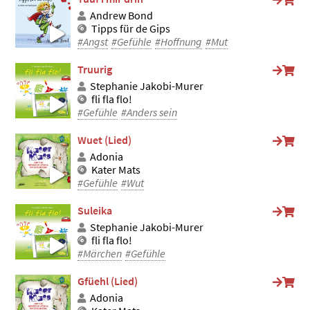
Andrew Bond
Tipps für de Gips
#Angst
#Gefühle
#Hoffnung
#Mut
Truurig
Stephanie Jakobi-Murer
fli fla flo!
#Gefühle
#Anders sein
Wuet (Lied)
Adonia
Kater Mats
#Gefühle
#Wut
Suleika
Stephanie Jakobi-Murer
fli fla flo!
#Märchen
#Gefühle
Gfüehl (Lied)
Adonia