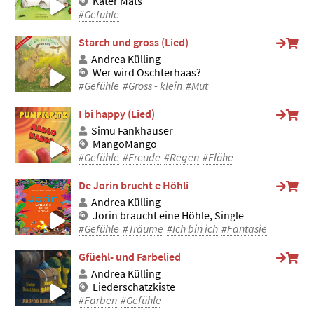
Kater Mats
#Gefühle
Starch und gross (Lied)
Andrea Külling
Wer wird Oschterhaas?
#Gefühle
#Gross - klein
#Mut
I bi happy (Lied)
Simu Fankhauser
MangoMango
#Gefühle
#Freude
#Regen
#Flöhe
De Jorin brucht e Höhli
Andrea Külling
Jorin braucht eine Höhle, Single
#Gefühle
#Träume
#Ich bin ich
#Fantasie
Gfüehl- und Farbelied
Andrea Külling
Liederschatzkiste
#Farben
#Gefühle