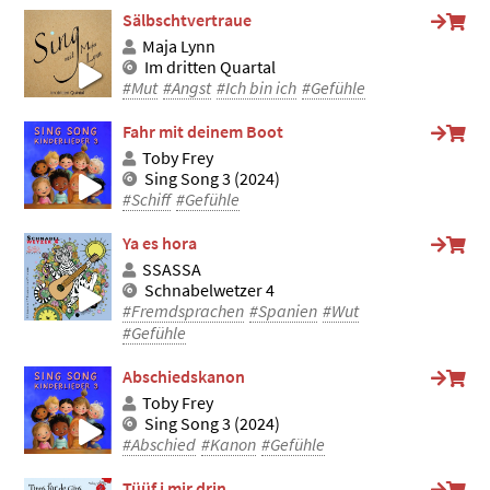
Sälbschtvertraue
Maja Lynn
Im dritten Quartal
#Mut
#Angst
#Ich bin ich
#Gefühle
Fahr mit deinem Boot
Toby Frey
Sing Song 3 (2024)
#Schiff
#Gefühle
Ya es hora
SSASSA
Schnabelwetzer 4
#Fremdsprachen
#Spanien
#Wut
#Gefühle
Abschiedskanon
Toby Frey
Sing Song 3 (2024)
#Abschied
#Kanon
#Gefühle
Tüüf i mir drin