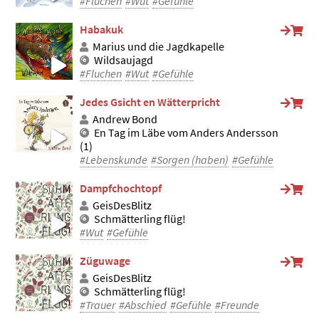
#Fluchen
#Wut
#Gefühle
Habakuk
Marius und die Jagdkapelle
Wildsaujagd
#Fluchen
#Wut
#Gefühle
Jedes Gsicht en Wätterpricht
Andrew Bond
En Tag im Läbe vom Anders Andersson
(1)
#Lebenskunde
#Sorgen (haben)
#Gefühle
Dampfchochtopf
GeisDesBlitz
Schmätterling flüg!
#Wut
#Gefühle
Züguwage
GeisDesBlitz
Schmätterling flüg!
#Trauer
#Abschied
#Gefühle
#Freunde