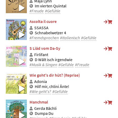
Maja Lynn
Im vierten Quintal
#Freude
#Gefühle
Ascolta il cuore
SSASSA
Schnabelwetzer 4
#Fremdsprachen
#Italienisch
#Gefühle
S Liäd vom Da-Sy
Firlifant
D Wält isch irgendwie
#Musik & Singen
#Gefühle
#Freude
Wie goht's dir hüt? (Reprise)
Adonia
Hilf mir, chlini Änte!
#Wie geht's?
#Gefühle
Manchmal
Gerda Bächli
Dumpa Du