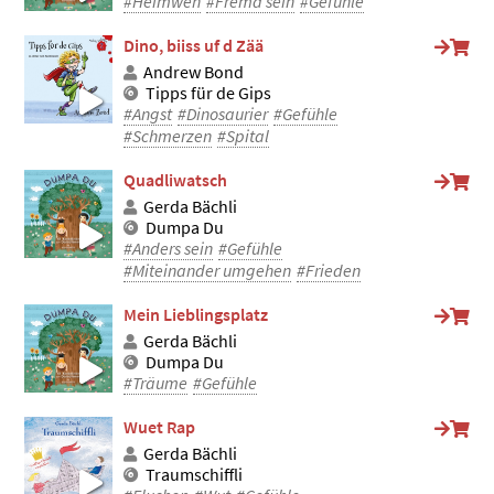
#Heimweh
#Fremd sein
#Gefühle
Dino, biiss uf d Zää
Andrew Bond
Tipps für de Gips
#Angst
#Dinosaurier
#Gefühle
#Schmerzen
#Spital
Quadliwatsch
Gerda Bächli
Dumpa Du
#Anders sein
#Gefühle
#Miteinander umgehen
#Frieden
Mein Lieblingsplatz
Gerda Bächli
Dumpa Du
#Träume
#Gefühle
Wuet Rap
Gerda Bächli
Traumschiffli