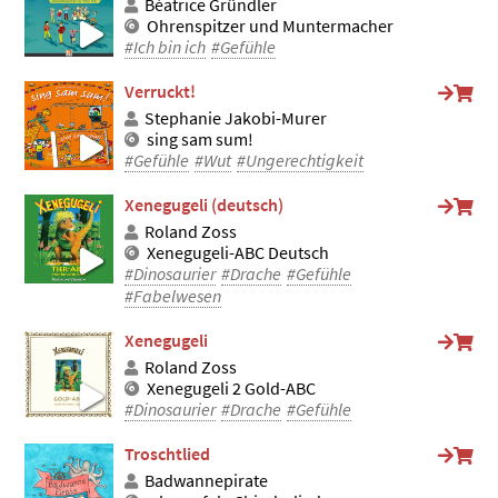
Béatrice Gründler
Ohrenspitzer und Muntermacher
#Ich bin ich
#Gefühle
Verruckt!
Stephanie Jakobi-Murer
sing sam sum!
#Gefühle
#Wut
#Ungerechtigkeit
Xenegugeli (deutsch)
Roland Zoss
Xenegugeli-ABC Deutsch
#Dinosaurier
#Drache
#Gefühle
#Fabelwesen
Xenegugeli
Roland Zoss
Xenegugeli 2 Gold-ABC
#Dinosaurier
#Drache
#Gefühle
Troschtlied
Badwannepirate