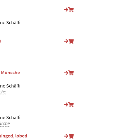
ine Schäfli
ü
ne Mönsche
ine Schäfli
che
ine Schäfli
irche
singed, lobed