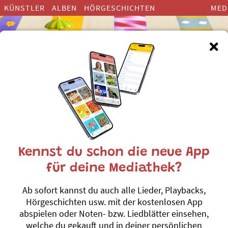
KÜNSTLER
ALBEN
HÖRGESCHICHTEN
MED
inderlieder zum Thema ”Kirch
Kennst du schon die neue App
für deine Mediathek?
s
Gottes Liebi isch 
Ab sofort kannst du auch alle Lieder, Playbacks,
Adonia
Hörgeschichten usw. mit der kostenlosen App
Min Gott isch s
#Gott
#Sonne
#Kir
abspielen oder Noten- bzw. Liedblätter einsehen,
welche du gekauft und in deiner persönlichen