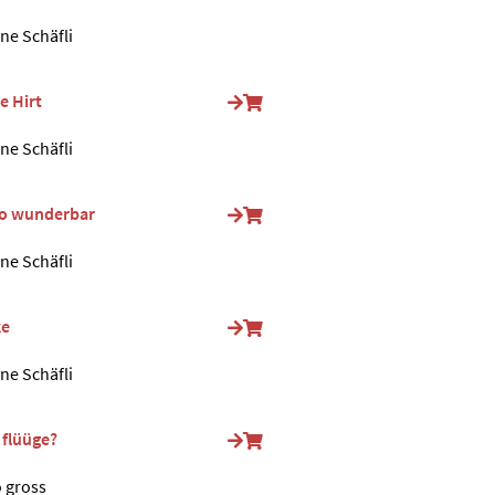
ine Schäfli
e Hirt
ine Schäfli
 so wunderbar
ine Schäfli
ke
ine Schäfli
 flüüge?
o gross