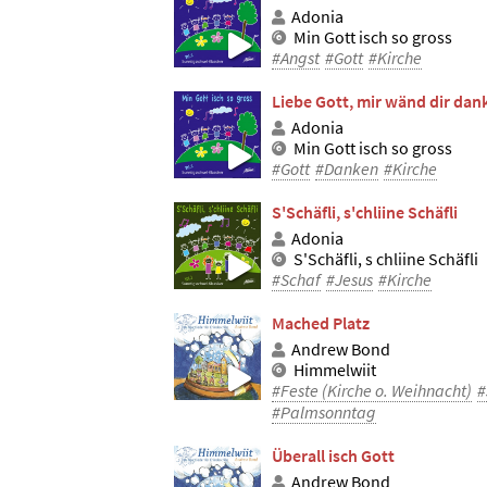
Adonia
Min Gott isch so gross
#Angst
#Gott
#Kirche
Liebe Gott, mir wänd dir dan
Adonia
Min Gott isch so gross
#Gott
#Danken
#Kirche
S'Schäfli, s'chliine Schäfli
Adonia
S'Schäfli, s chliine Schäfli
#Schaf
#Jesus
#Kirche
Mached Platz
Andrew Bond
Himmelwiit
#Feste (Kirche o. Weihnacht)
#
#Palmsonntag
Überall isch Gott
Andrew Bond