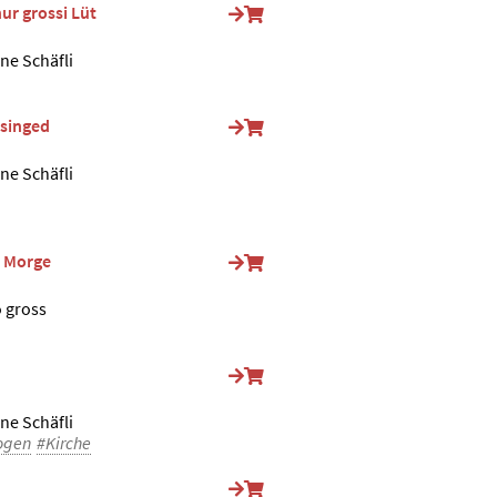
ur grossi Lüt
ine Schäfli
 singed
ine Schäfli
i Morge
o gross
ine Schäfli
ogen
#Kirche