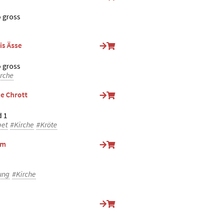
o gross
sis Ässe
o gross
rche
ne Chrott
 1
bet
#Kirche
#Kröte
rm
ung
#Kirche