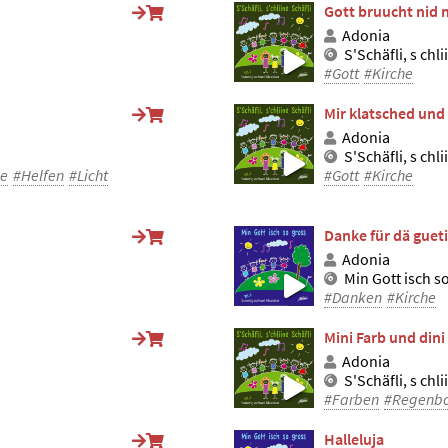
Gott bruucht nid n
Adonia
S'Schäfli, s chli
#Gott
#Kirche
Mir klatsched und
Adonia
S'Schäfli, s chli
he
#Helfen
#Licht
#Gott
#Kirche
Danke für dä guet
Adonia
Min Gott isch s
#Danken
#Kirche
Mini Farb und dini
Adonia
S'Schäfli, s chli
#Farben
#Regenb
Halleluja