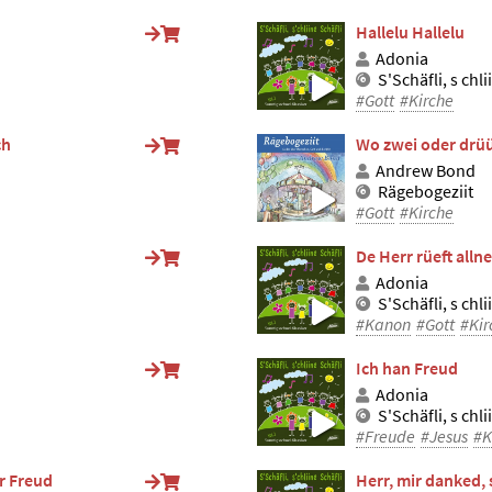
Hallelu Hallelu
Adonia
S'Schäfli, s chli
#Gott
#Kirche
ch
Wo zwei oder drü
Andrew Bond
Rägebogeziit
#Gott
#Kirche
De Herr rüeft all
Adonia
S'Schäfli, s chli
#Kanon
#Gott
#Kir
Ich han Freud
Adonia
S'Schäfli, s chli
#Freude
#Jesus
#K
or Freud
Herr, mir danked, 