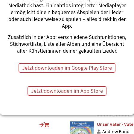
Lob und Dank
Mediathek hast. Ein nahtlos integrierter Mediaplayer
Adonia
ermöglicht dir ein bequemes Abspielen der Lieder
S'Schäfli, s chli
oder auch liederweise zu spulen – alles direkt in der
#Kirche
App.
Wer ist Gott?
Zusätzlich in der App: verschiedene Suchfunktionen,
Andrew Bond
Stichwortliste, Liste aller Alben und eine Übersicht
Rägebogeziit
aller Künstler:innen deiner gekauften Lieder.
#Fragen
#Gott
#Ki
Bau doch dis Huu
Jetzt downloaden im Google Play Store
Adonia
Min Gott isch s
#Kirche
Jetzt downloaden im App Store
Fröhlichi Lüt
Adonia
S'Schäfli, s chli
#Freude
#Kirche
Unser Vater - Vate
Andrew Bond