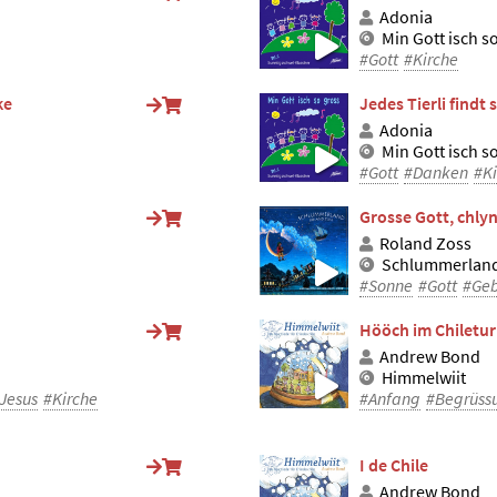
Adonia
Min Gott isch s
#Gott
#Kirche
ke
Jedes Tierli findt 
Adonia
Min Gott isch s
#Gott
#Danken
#Ki
Grosse Gott, chly
Roland Zoss
Schlummerland
#Sonne
#Gott
#Ge
Hööch im Chiletu
Andrew Bond
Himmelwiit
Jesus
#Kirche
#Anfang
#Begrüss
I de Chile
Andrew Bond