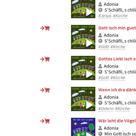
Adonia
S'Schäfli, s chli
#Jesus
#Kirche
Gott isch min guet
Adonia
S'Schäfli, s chli
#Gott
#Kirche
Gottes Liebi isch
Adonia
S'Schäfli, s chli
#Gott
#Kirche
Wenn ich dra dän
Adonia
S'Schäfli, s chli
#Ostern
#Kirche
Wär loht die Vögel
Adonia
Min Gott isch s