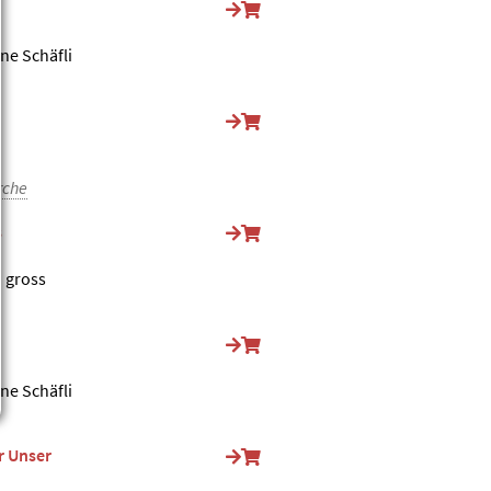
ine Schäfli
rche
s
o gross
ine Schäfli
r Unser