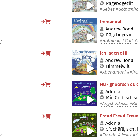
Rägebogeziit
#Gebet
#Gott
#Kir
Immanuel
Andrew Bond
Rägebogeziit
e
#Hoffnung
#Gott
#
Ich laden oi ii
Andrew Bond
Himmelwiit
#Abendmahl
#Kirc
Hu - ghöörsch du 
Adonia
Min Gott isch s
#Angst
#Jesus
#Ki
Freud Freud Freu
Adonia
S'Schäfli, s chli
he
#Freude
#Jesus
#K