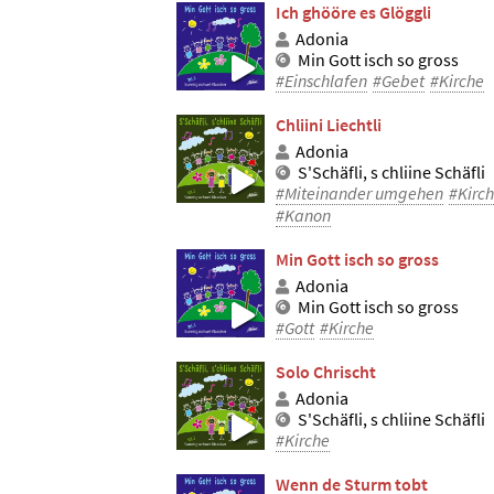
Ich ghööre es Glöggli
Adonia
Min Gott isch so gross
#Einschlafen
#Gebet
#Kirche
Chliini Liechtli
Adonia
S'Schäfli, s chliine Schäfli
#Miteinander umgehen
#Kirc
#Kanon
Min Gott isch so gross
Adonia
Min Gott isch so gross
#Gott
#Kirche
Solo Chrischt
Adonia
S'Schäfli, s chliine Schäfli
#Kirche
Wenn de Sturm tobt