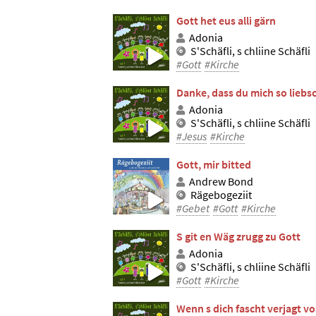
Gott het eus alli gärn
Adonia
S'Schäfli, s chliine Schäfli
#Gott
#Kirche
Danke, dass du mich so liebs
Adonia
S'Schäfli, s chliine Schäfli
#Jesus
#Kirche
Gott, mir bitted
Andrew Bond
Rägebogeziit
#Gebet
#Gott
#Kirche
S git en Wäg zrugg zu Gott
Adonia
S'Schäfli, s chliine Schäfli
#Gott
#Kirche
Wenn s dich fascht verjagt v