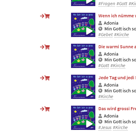
#Fragen
#Gott
#Ki
Wenn ich nümme w
Adonia
Min Gott isch s
#Gebet
#Kirche
Die warmi Sunne 
Adonia
Min Gott isch s
#Gott
#Kirche
Jede Tag und jedi
Adonia
Min Gott isch s
#Kirche
Das wird grossi Fr
Adonia
Min Gott isch s
#Jesus
#Kirche