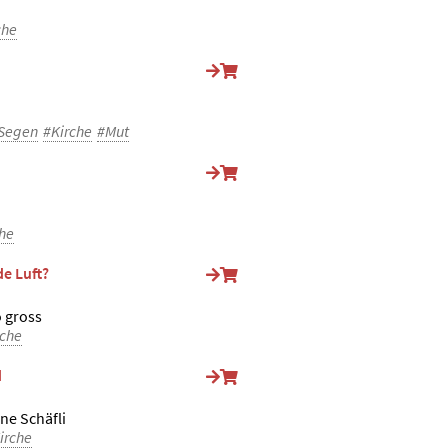
che
Segen
#Kirche
#Mut
he
de Luft?
o gross
rche
d
ine Schäfli
irche