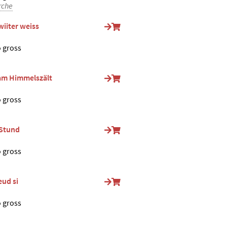
rche
iiter weiss
o gross
am Himmelszält
o gross
 Stund
o gross
eud si
o gross