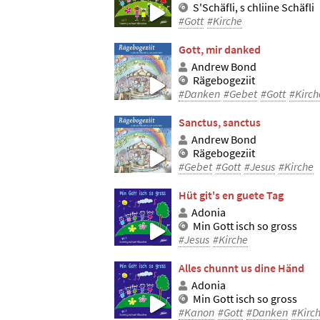
S'Schäfli, s chliine Schäfli
#Gott
#Kirche
Gott, mir danked
Andrew Bond
Rägebogeziit
#Danken
#Gebet
#Gott
#Kirch
Sanctus, sanctus
Andrew Bond
Rägebogeziit
#Gebet
#Gott
#Jesus
#Kirche
Hüt git's en guete Tag
Adonia
Min Gott isch so gross
#Jesus
#Kirche
Alles chunnt us dine Händ
Adonia
Min Gott isch so gross
#Kanon
#Gott
#Danken
#Kirc